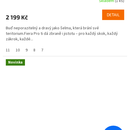
Skladem
(1 ks)
DETAIL
2 199 Kč
Buď neporazitelný a dravý jako šelma, která brání své
teritorium.Fiera Pro ti dá zbraně i jistotu – pro každý skok, každý
zákrok, každé...
11
10
9
8
7
Novinka