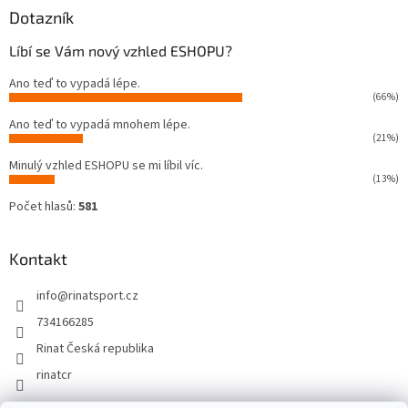
Dotazník
Líbí se Vám nový vzhled ESHOPU?
Ano teď to vypadá lépe.
(66%)
Ano teď to vypadá mnohem lépe.
(21%)
Minulý vzhled ESHOPU se mi líbil víc.
(13%)
Počet hlasů:
581
Kontakt
info
@
rinatsport.cz
734166285
Rinat Česká republika
rinatcr