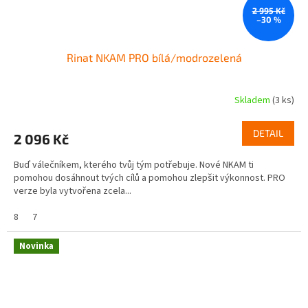
2 995 Kč
–30 %
Rinat NKAM PRO bílá/modrozelená
Skladem
(3 ks)
DETAIL
2 096 Kč
Buď válečníkem, kterého tvůj tým potřebuje. Nové NKAM ti
pomohou dosáhnout tvých cílů a pomohou zlepšit výkonnost. PRO
verze byla vytvořena zcela...
8
7
Novinka