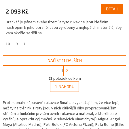
DETAIL
2 093 Kč
Brankář je pánem svého území a tyto rukavice jsou ideálním
nástrojem k jeho obraně. Jsou vyrobeny z nejlepších materiálů, aby
vám skvěle seděli na...
10
9
7
NAČÍST 11 DALŠÍCH
S
1
2
t
O
r
23
položek celkem
v
á
l
NAHORU
n
á
k
d
o
v
Profesionální zápasové rukavice Rinat se vyznačují tím, že více lepí,
a
á
než ty na trénink. Prsty jsou v nich citlivější díky propracovanějším
c
n
střihům a funkčním prvkům uvnitř rukavice a materiál, z kterého se
í
í
vyrábí, je opravdu výjimečný. V rukavicích Rinat chytají i Miguel Angel
p
Moya (Altetico Madrid), Petr Bolek (FC Viktoria Plzeň), Rafa Romo (Itálie
r