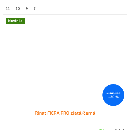
11
10
9
7
Novinka
2 749 Kč
–20 %
Rinat FIERA PRO zlatá/černá