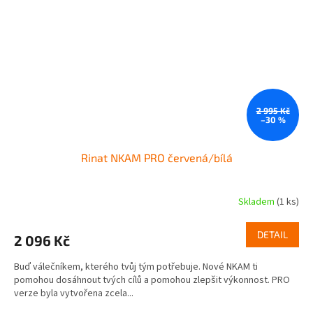
2 995 Kč
–30 %
Rinat NKAM PRO červená/bílá
Skladem
(1 ks)
DETAIL
2 096 Kč
Buď válečníkem, kterého tvůj tým potřebuje. Nové NKAM ti
pomohou dosáhnout tvých cílů a pomohou zlepšit výkonnost. PRO
verze byla vytvořena zcela...