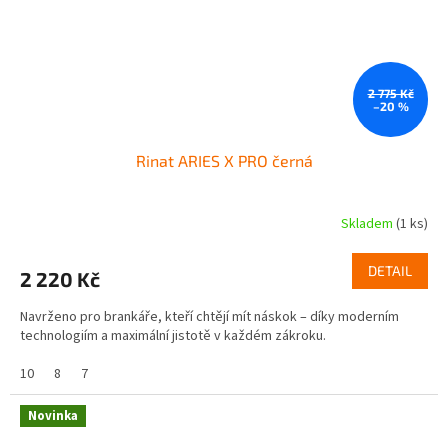
2 775 Kč
–20 %
Rinat ARIES X PRO černá
Skladem
(1 ks)
DETAIL
2 220 Kč
Navrženo pro brankáře, kteří chtějí mít náskok – díky moderním
technologiím a maximální jistotě v každém zákroku.
10
8
7
Novinka