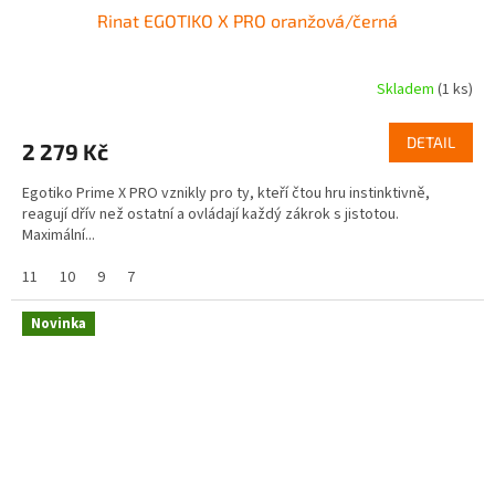
Rinat EGOTIKO X PRO oranžová/černá
Skladem
(1 ks)
DETAIL
2 279 Kč
Egotiko Prime X PRO vznikly pro ty, kteří čtou hru instinktivně,
reagují dřív než ostatní a ovládají každý zákrok s jistotou.
Maximální...
11
10
9
7
Novinka