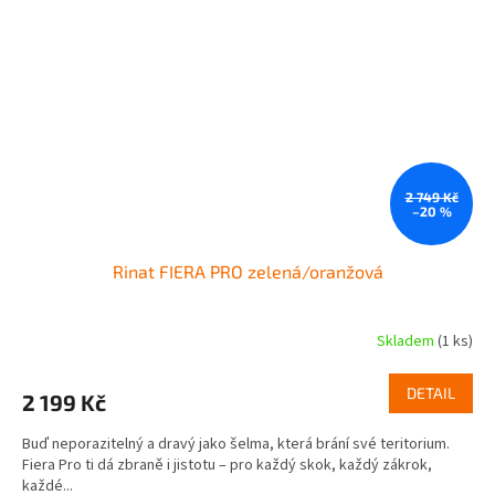
2 749 Kč
–20 %
Rinat FIERA PRO zelená/oranžová
Skladem
(1 ks)
DETAIL
2 199 Kč
Buď neporazitelný a dravý jako šelma, která brání své teritorium.
Fiera Pro ti dá zbraně i jistotu – pro každý skok, každý zákrok,
každé...