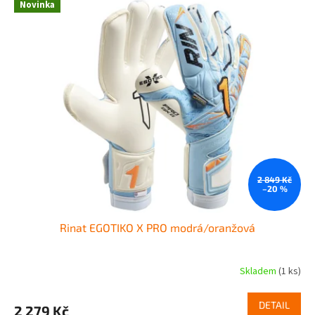
Novinka
2 849 Kč
–20 %
Rinat EGOTIKO X PRO modrá/oranžová
Skladem
(1 ks)
DETAIL
2 279 Kč