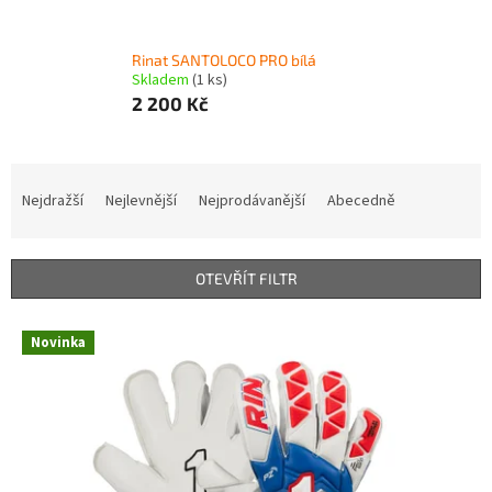
Rinat SANTOLOCO PRO bílá
Skladem
(1 ks)
2 200 Kč
Ř
a
Nejdražší
Nejlevnější
Nejprodávanější
Abecedně
z
e
n
OTEVŘÍT FILTR
í
p
V
r
Novinka
ý
o
p
d
i
u
s
k
p
t
r
ů