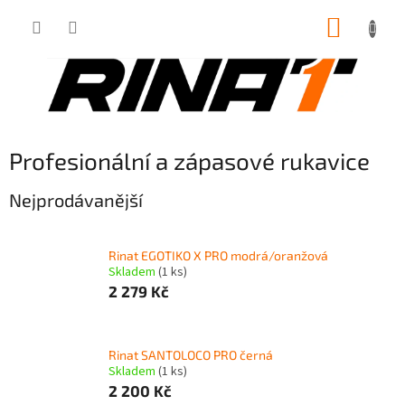
Přejít
NÁKUP
na
obsah
KOŠÍK
Profesionální a zápasové rukavice
Nejprodávanější
Rinat EGOTIKO X PRO modrá/oranžová
Skladem
(1 ks)
2 279 Kč
Rinat SANTOLOCO PRO černá
Skladem
(1 ks)
2 200 Kč