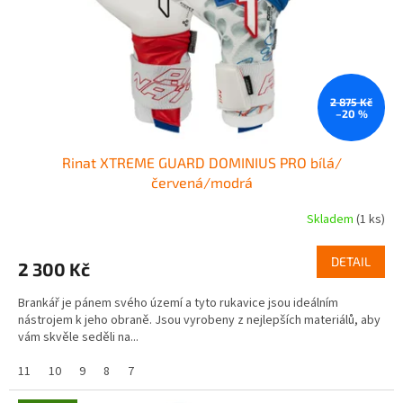
o
d
u
k
t
ů
2 875 Kč
–20 %
Rinat XTREME GUARD DOMINIUS PRO bílá/
červená/modrá
Skladem
(1 ks)
DETAIL
2 300 Kč
Brankář je pánem svého území a tyto rukavice jsou ideálním
nástrojem k jeho obraně. Jsou vyrobeny z nejlepších materiálů, aby
vám skvěle seděli na...
11
10
9
8
7