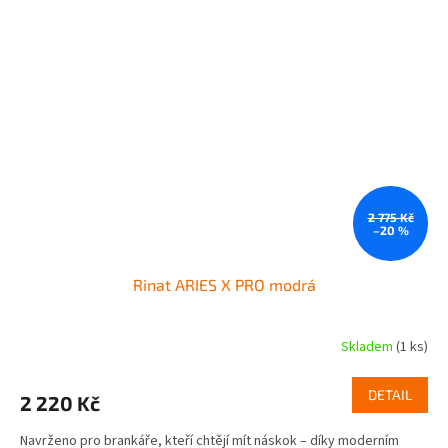
2 775 Kč
–20 %
Rinat ARIES X PRO modrá
Skladem
(1 ks)
DETAIL
2 220 Kč
Navrženo pro brankáře, kteří chtějí mít náskok – díky moderním