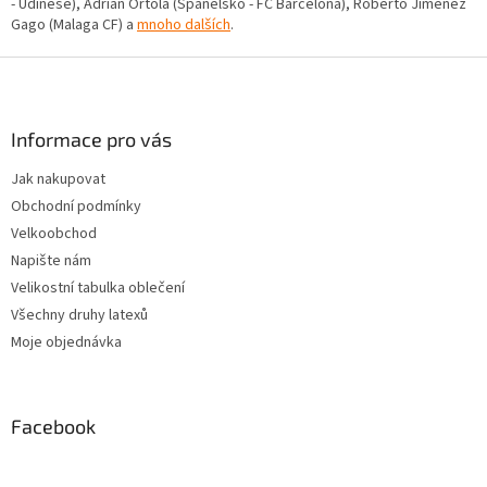
- Udinese), Adrian Ortola (Španělsko - FC Barcelona), Roberto Jimenez
v
Gago (Malaga CF) a
mnoho dalších
.
k
y
Z
v
ý
á
p
p
i
a
Informace pro vás
s
t
u
Jak nakupovat
í
Obchodní podmínky
Velkoobchod
Napište nám
Velikostní tabulka oblečení
Všechny druhy latexů
Moje objednávka
Facebook