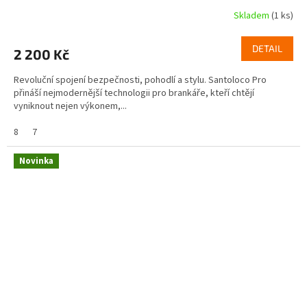
Skladem
(1 ks)
DETAIL
2 200 Kč
Revoluční spojení bezpečnosti, pohodlí a stylu. Santoloco Pro
přináší nejmodernější technologii pro brankáře, kteří chtějí
vyniknout nejen výkonem,...
8
7
Novinka