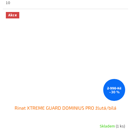
10
Akce
2 990 Kč
–30 %
Rinat XTREME GUARD DOMINIUS PRO žlutá/bílá
Skladem
(1 ks)