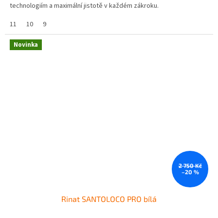
technologiím a maximální jistotě v každém zákroku.
11
10
9
Novinka
2 750 Kč
–20 %
Rinat SANTOLOCO PRO bílá