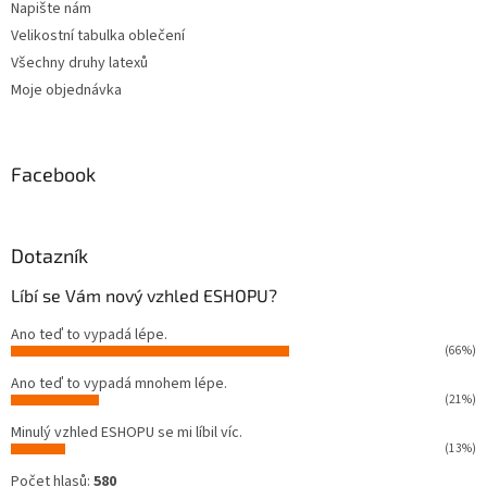
Napište nám
Velikostní tabulka oblečení
Všechny druhy latexů
Moje objednávka
Facebook
Dotazník
Líbí se Vám nový vzhled ESHOPU?
Ano teď to vypadá lépe.
(66%)
Ano teď to vypadá mnohem lépe.
(21%)
Minulý vzhled ESHOPU se mi líbil víc.
(13%)
Počet hlasů:
580