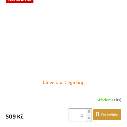
Glove Glu Mega Grip
Skladem
(1 ks)
Průměrné
hodnocení
produktu
Do košíku
509 Kč
je
5,0