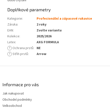
dobu chytání
Doplňkové parametry
Kategorie
:
Profesionální a zápasové rukavice
Záruka
:
2 roky
EAN
:
Zvolte variantu
Kolekce
:
2025/2026
Latex
:
AXG FORMULA
?
Ochrana prstů
:
NE
?
Střih prstů
:
Arrow
Z
á
p
a
Informace pro vás
t
Jak nakupovat
í
Obchodní podmínky
Velkoobchod