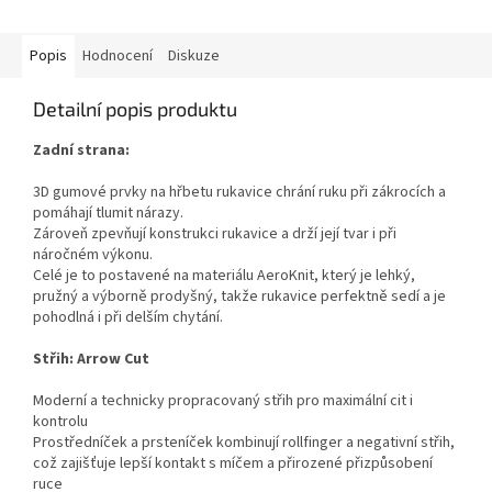
z
5
hvězdiček.
Popis
Hodnocení
Diskuze
Detailní popis produktu
Zadní strana:
3D gumové prvky na hřbetu rukavice chrání ruku při zákrocích a
pomáhají tlumit nárazy.
Zároveň zpevňují konstrukci rukavice a drží její tvar i při
náročném výkonu.
Celé je to postavené na materiálu AeroKnit, který je lehký,
pružný a výborně prodyšný, takže rukavice perfektně sedí a je
pohodlná i při delším chytání.
Střih: Arrow Cut
Moderní a technicky propracovaný střih pro maximální cit i
kontrolu
Prostředníček a prsteníček kombinují rollfinger a negativní střih,
což zajišťuje lepší kontakt s míčem a přirozené přizpůsobení
ruce