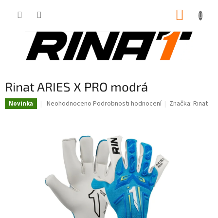
Přejít
NÁKUP
na
obsah
KOŠÍK
Rinat ARIES X PRO modrá
Průměrné
Neohodnoceno
Podrobnosti hodnocení
Značka:
Rinat
Novinka
hodnocení
produktu
je
0,0
z
5
hvězdiček.