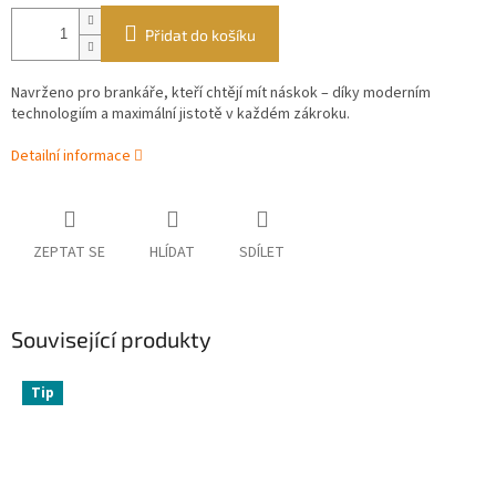
Přidat do košíku
Navrženo pro brankáře, kteří chtějí mít náskok – díky moderním
technologiím a maximální jistotě v každém zákroku.
Detailní informace
ZEPTAT SE
HLÍDAT
SDÍLET
Související produkty
Tip