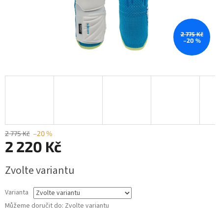
2 775 Kč
–20 %
2 775 Kč
–20 %
2 220 Kč
Měrná
Zvolte variantu
cena:
Varianta
Můžeme doručit do:
Zvolte variantu