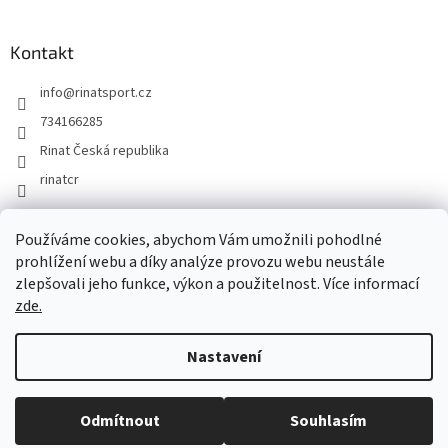
Kontakt
info
@
rinatsport.cz
734166285
Rinat Česká republika
rinatcr
Používáme cookies, abychom Vám umožnili pohodlné
Rinat Europe
www.sport4outlet.cz
prohlížení webu a díky analýze provozu webu neustále
zlepšovali jeho funkce, výkon a použitelnost. Více informací
zde.
Vytvořil Shoptet
Nastavení
Copyright 2026
Rinat Česká republika
. Všechna práva vyhrazena.
Beru na vědomí, že expedice objednávek bude probíhat od 10.8.2026
Odmítnout
Souhlasím
Upravit nastavení cookies
(1.8.-9.8.2026 čerpáme dovolenou).