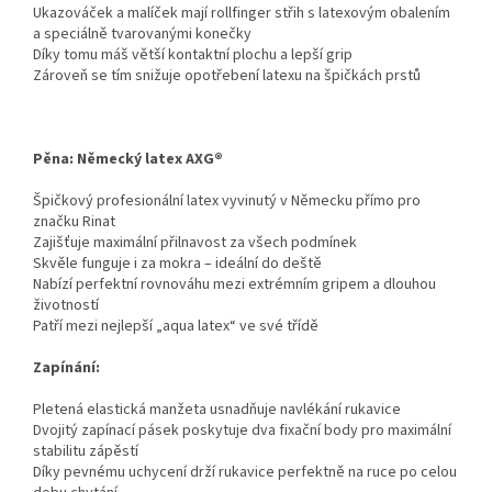
Ukazováček a malíček mají rollfinger střih s latexovým obalením
a speciálně tvarovanými konečky
Díky tomu máš větší kontaktní plochu a lepší grip
Zároveň se tím snižuje opotřebení latexu na špičkách prstů
Pěna: Německý latex AXG®
Špičkový profesionální latex vyvinutý v Německu přímo pro
značku Rinat
Zajišťuje maximální přilnavost za všech podmínek
Skvěle funguje i za mokra – ideální do deště
Nabízí perfektní rovnováhu mezi extrémním gripem a dlouhou
životností
Patří mezi nejlepší „aqua latex“ ve své třídě
Zapínání:
Pletená elastická manžeta usnadňuje navlékání rukavice
Dvojitý zapínací pásek poskytuje dva fixační body pro maximální
stabilitu zápěstí
Díky pevnému uchycení drží rukavice perfektně na ruce po celou