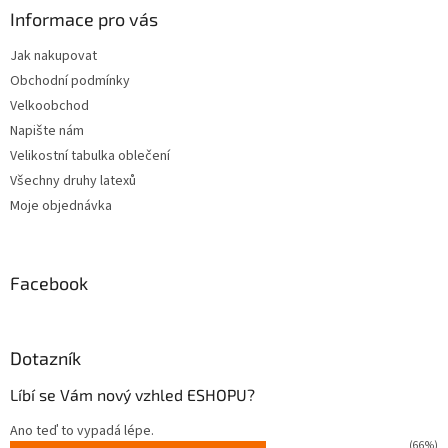
a
Informace pro vás
t
Jak nakupovat
í
Obchodní podmínky
Velkoobchod
Napište nám
Velikostní tabulka oblečení
Všechny druhy latexů
Moje objednávka
Facebook
Dotazník
Líbí se Vám nový vzhled ESHOPU?
Ano teď to vypadá lépe.
(66%)