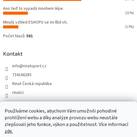
Ano teď to vypadá mnohem lépe.
(21%)
Minulý vzhled ESHOPU se mi líbil víc.
(13%)
Počet hlasů:
581
Kontakt
info
@
rinatsport.cz
734166285
Rinat Česká republika
rinatcr
Používáme cookies, abychom Vám umožnili pohodlné
Rinat Europe
www.sport4outlet.cz
prohlížení webu a díky analýze provozu webu neustále
zlepšovali jeho funkce, výkon a použitelnost. Více informací
zde.