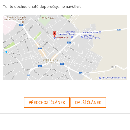
Tento obchod určitě doporučujeme navštívit.
PŘEDCHOZÍ ČLÁNEK
DALŠÍ ČLÁNEK
Z
á
p