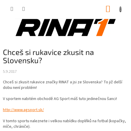
Přejít
NÁKUP
na
obsah
KOŠÍK
Chceš si rukavice zkusit na
Slovensku?
5.9.2017
Chceš si zkusit rukavice značky RINAT a jsi ze Slovenska? To již delší
dobu není problém!
V sportem nabitém obchodě AG Sport máš tuto jedinečnou šanci!
http://www.agsport.sk/
V tomto sportu naleznete i velkou nabídku doplňků na fotbal (kopačky,
míče, chrániče).