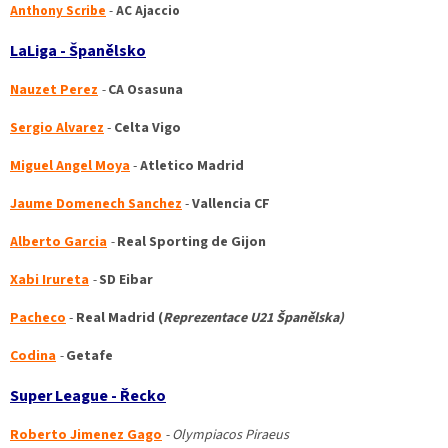
Anthony Scribe
-
AC Ajaccio
LaLiga - Španělsko
Nauzet Perez
-
CA Osasuna
Sergio Alvarez
-
Celta Vigo
Miguel Angel Moya
-
Atletico Madrid
Jaume Domenech Sanchez
-
Vallencia CF
Alberto Garcia
-
Real Sporting de Gijon
Xabi Irureta
-
SD Eibar
Pacheco
-
Real Madrid (
Reprezentace U21 Španělska)
Codina
-
Getafe
Super League - Řecko
Roberto Jimenez Gago
-
Olympiacos Piraeus