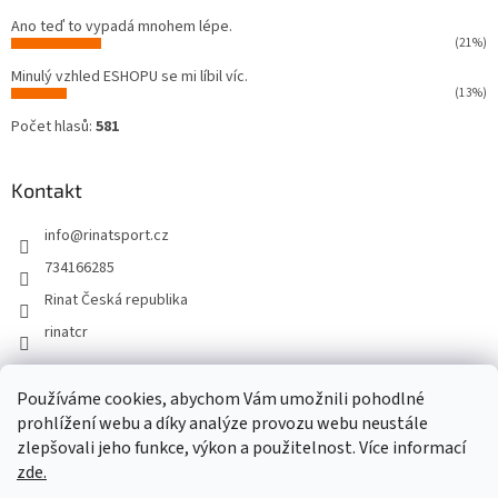
Ano teď to vypadá mnohem lépe.
(21%)
Minulý vzhled ESHOPU se mi líbil víc.
(13%)
Počet hlasů:
581
Kontakt
info
@
rinatsport.cz
734166285
Rinat Česká republika
rinatcr
Používáme cookies, abychom Vám umožnili pohodlné
Rinat Europe
www.sport4outlet.cz
prohlížení webu a díky analýze provozu webu neustále
zlepšovali jeho funkce, výkon a použitelnost. Více informací
zde.