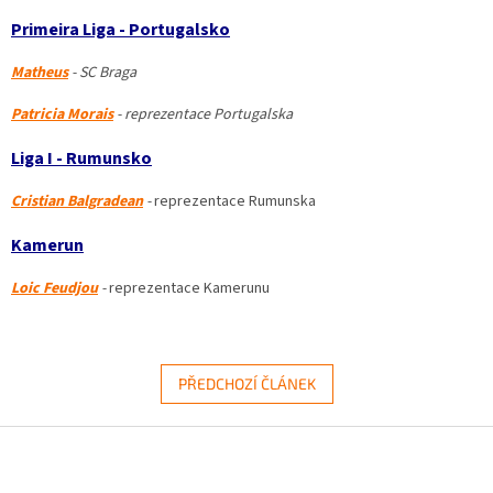
Primeira Liga - Portugalsko
Matheus
-
SC Braga
Patricia Morais
- reprezentace Portugalska
Liga I - Rumunsko
Cristian Balgradean
-
reprezentace Rumunska
Kamerun
Loic Feudjou
-
reprezentace Kamerunu
PŘEDCHOZÍ ČLÁNEK
Z
á
p