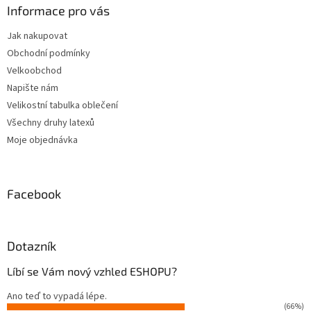
a
Informace pro vás
t
Jak nakupovat
í
Obchodní podmínky
Velkoobchod
Napište nám
Velikostní tabulka oblečení
Všechny druhy latexů
Moje objednávka
Facebook
Dotazník
Líbí se Vám nový vzhled ESHOPU?
Ano teď to vypadá lépe.
(66%)