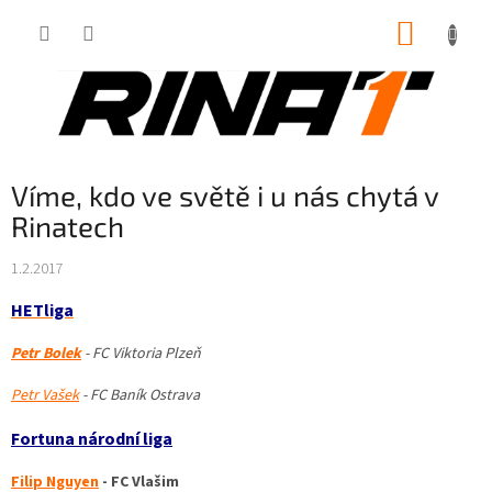
Přejít
NÁKUP
na
obsah
KOŠÍK
Víme, kdo ve světě i u nás chytá v
Rinatech
1.2.2017
HETliga
Petr Bolek
-
FC Viktoria Plzeň
Petr Vašek
- FC Baník Ostrava
Fortuna národní liga
Filip Nguyen
- FC Vlašim