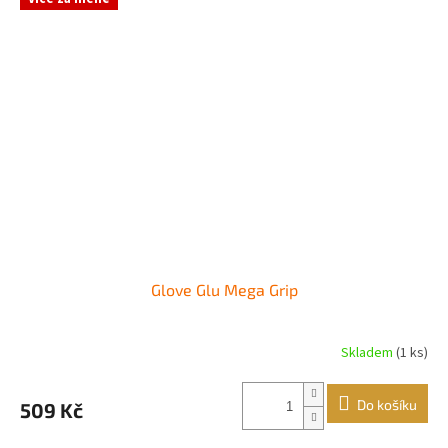
Glove Glu Mega Grip
Skladem
(1 ks)
Průměrné
hodnocení
produktu
Do košíku
509 Kč
je
5,0