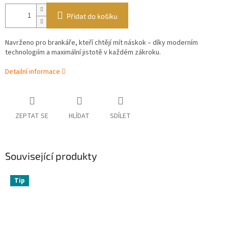
Přidat do košíku
Navrženo pro brankáře, kteří chtějí mít náskok – díky moderním
technologiím a maximální jistotě v každém zákroku.
Detailní informace
ZEPTAT SE
HLÍDAT
SDÍLET
Související produkty
Tip