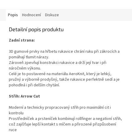
z
5
hvězdiček.
Popis
Hodnocení
Diskuze
Detailní popis produktu
Zadní strana:
3D gumové prvky na hřbetu rukavice chrání ruku při zákrocích a
pomáhají tlumit nárazy.
Zároveň zpevňují konstrukci rukavice a drží její tvar i při
náročném výkonu.
Celé je to postavené na materiálu AeroKnit, který je lehký,
pružný a výborně prodyšný, takže rukavice perfektně sedí a je
pohodlná i při delším chytání.
Střih: Arrow Cut
Moderní a technicky propracovaný střih pro maximální cit i
kontrolu
Prostředníček a prsteníček kombinují rollfinger a negativní střih,
což zajišťuje lepší kontakt s míčem a přirozené přizpůsobení
ruce