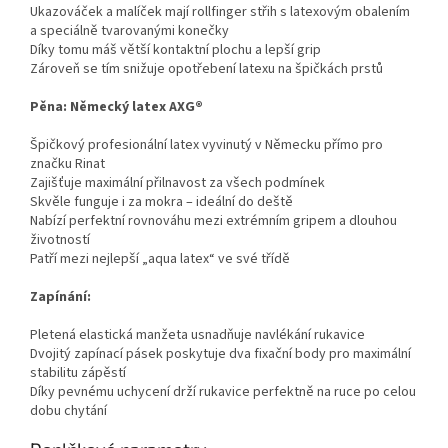
Ukazováček a malíček mají rollfinger střih s latexovým obalením
a speciálně tvarovanými konečky
Díky tomu máš větší kontaktní plochu a lepší grip
Zároveň se tím snižuje opotřebení latexu na špičkách prstů
Pěna: Německý latex AXG®
Špičkový profesionální latex vyvinutý v Německu přímo pro
značku Rinat
Zajišťuje maximální přilnavost za všech podmínek
Skvěle funguje i za mokra – ideální do deště
Nabízí perfektní rovnováhu mezi extrémním gripem a dlouhou
životností
Patří mezi nejlepší „aqua latex“ ve své třídě
Zapínání:
Pletená elastická manžeta usnadňuje navlékání rukavice
Dvojitý zapínací pásek poskytuje dva fixační body pro maximální
stabilitu zápěstí
Díky pevnému uchycení drží rukavice perfektně na ruce po celou
dobu chytání