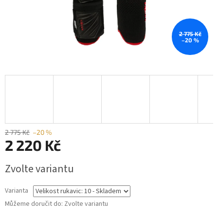
2 775 Kč
–20 %
2 775 Kč
–20 %
2 220 Kč
Měrná
Zvolte variantu
cena:
Varianta
Můžeme doručit do:
Zvolte variantu