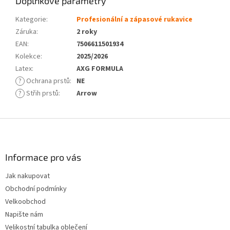
Doplňkové parametry
Kategorie
:
Profesionální a zápasové rukavice
Záruka
:
2 roky
EAN
:
7506611501934
Kolekce
:
2025/2026
Latex
:
AXG FORMULA
?
Ochrana prstů
:
NE
?
Střih prstů
:
Arrow
Z
á
p
a
Informace pro vás
t
Jak nakupovat
í
Obchodní podmínky
Velkoobchod
Napište nám
Velikostní tabulka oblečení