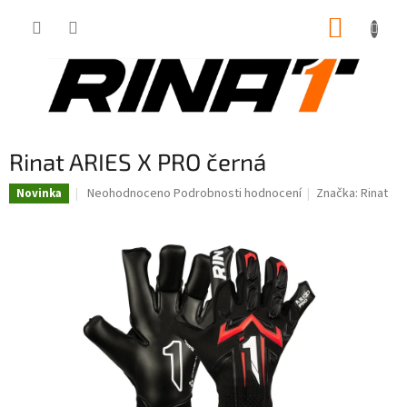
Přejít
NÁKUP
na
obsah
KOŠÍK
Rinat ARIES X PRO černá
Průměrné
Neohodnoceno
Podrobnosti hodnocení
Značka:
Rinat
Novinka
hodnocení
produktu
je
0,0
z
5
hvězdiček.