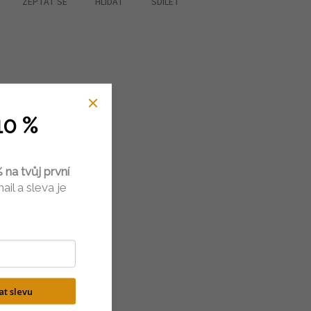
ZEPTAT SE
HLÍDAT
SDÍLET
10 %
 na tvůj první
ail a sleva je
kat slevu