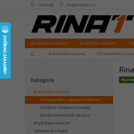
Přejít
734166285
info@rinatsport.cz
na
obsah
Brankářské rukavice
Brankářské oblečení
Vy
Domů
Brankářské rukavice
Profesionální a záp
P
Rin
o
Přeskočit
s
Kategorie
kategorie
Novin
t
r
Brankářské rukavice
a
Profesionální a zápasové rukavice
n
Střední a tréninkové modely
n
í
Dětské brankářské rukavice
p
Brankářské oblečení
a
Vybavení pro kluby