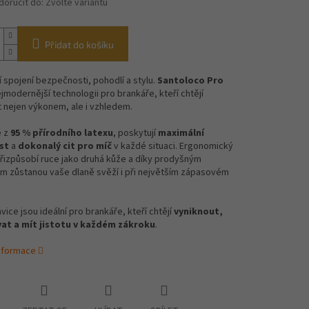
oručit do:
Zvolte variantu
Přidat do košíku
 spojení bezpečnosti, pohodlí a stylu.
Santoloco Pro
ejmodernější technologii pro brankáře, kteří chtějí
 nejen výkonem, ale i vzhledem.
é z
95 % přírodního latexu
, poskytují
maximální
st
a
dokonalý cit pro míč
v každé situaci. Ergonomický
přizpůsobí ruce jako druhá kůže a díky prodyšným
m zůstanou vaše dlaně svěží i při největším zápasovém
vice jsou ideální pro brankáře, kteří chtějí
vyniknout,
t a mít jistotu v každém zákroku
.
informace