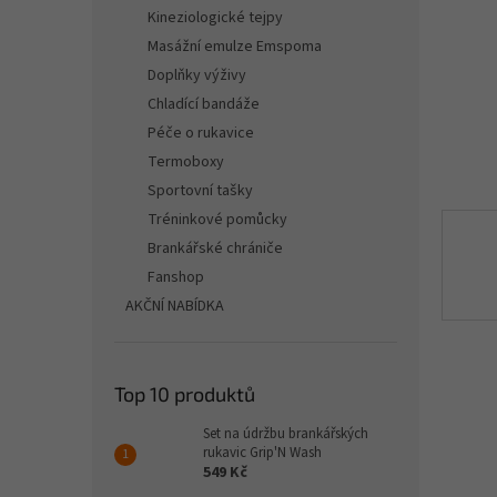
n
Kineziologické tejpy
e
Masážní emulze Emspoma
l
Doplňky výživy
Chladící bandáže
Péče o rukavice
Termoboxy
Sportovní tašky
Tréninkové pomůcky
Brankářské chrániče
Fanshop
AKČNÍ NABÍDKA
Top 10 produktů
Set na údržbu brankářských
rukavic Grip'N Wash
549 Kč