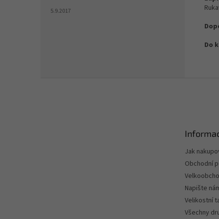
Ruka
5.9.2017
Dopo
Do k
Z
á
p
a
t
Informac
í
Jak nakupo
Obchodní 
Velkoobch
Napište ná
Velikostní 
Všechny dru