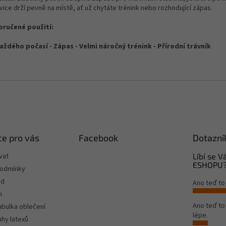
vice drží pevně na místě, ať už chytáte trénink nebo rozhodující zápas.
ručené použití:
aždého počasí - Zápas - Velmi náročný trénink - Přírodní trávník
e pro vás
Facebook
Dotazní
vat
Líbí se 
ESHOPU
podmínky
od
Ano teď to
m
Ano teď t
tabulka oblečení
lépe.
hy latexů