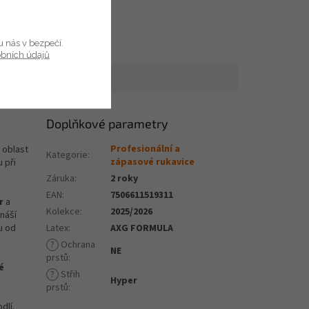
u nás v bezpečí.
obních údajů
Doplňkové parametry
Profesionální a
 oblast
Kategorie
:
zápasové rukavice
 při
Záruka
:
2 roky
EAN
:
7506611519311
r
a
Kolekce
:
2025/2026
ináší
u od
Latex
:
AXG FORMULA
?
Ochrana
NE
prstů
:
é
?
Střih
Hyper
prstů
:
dlí.