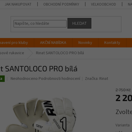
JAK NAKUPOVAT
OBCHODNÍ PODMÍNKY
VELKOOBCHOD
NA
HLEDAT
bavení pro kluby
AKČNÍ NABÍDKA
Novinky
Kontakty
asové rukavice
Rinat SANTOLOCO PRO bílá
at SANTOLOCO PRO bílá
Průměrné
Neohodnoceno
Podrobnosti hodnocení
Značka:
Rinat
ka
hodnocení
produktu
2 750 Kč
je
2 2
0,0
z
Měrná
Zvolt
5
cena:
hvězdiček.
Varianta