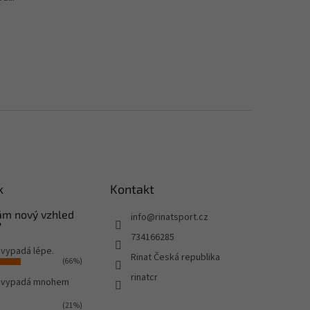
k
Kontakt
Vám nový vzhled
info
@
rinatsport.cz
?
734166285
 vypadá lépe.
Rinat Česká republika
(66%)
rinatcr
o vypadá mnohem
(21%)