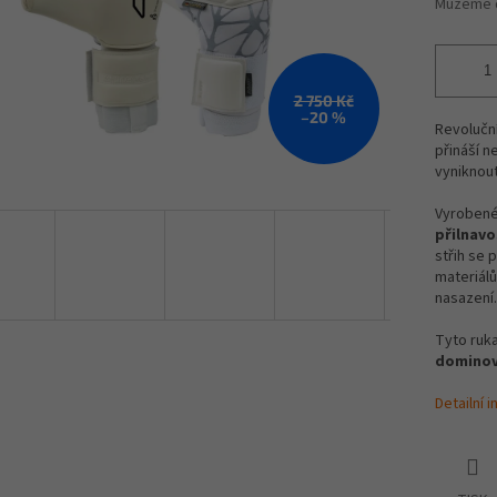
Můžeme d
2 750 Kč
–20 %
Revoluční
přináší n
vyniknout
Vyroben
přilnavo
střih se 
materiálů
nasazení.
Tyto ruka
dominova
Detailní 