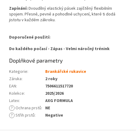
Zapínání
:
Dvoudílný elastický pásek zajištěný flexibilním
spojem. Přesné, pevné a pohodlné uchycení, které ti dodá
jistotu v každém zákroku.
Doporučené použití:
Do každého počasí - Zápas - Velmi náročný trénink
Doplňkové parametry
Kategorie
:
Brankářské rukavice
Záruka
:
2 roky
EAN
:
7506611517720
Kolekce
:
2025/2026
Latex
:
AXG FORMULA
?
Ochrana prstů
:
NE
?
Střih prstů
:
Negative
Z