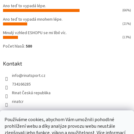
Ano teď to vypadá lépe.
(66%)
Ano teď to vypadá mnohem lépe.
(21%)
Minulý vzhled ESHOPU se mi líbil víc.
(13%)
Počet hlasů:
580
Kontakt
info
@
rinatsport.cz
734166285
Rinat Česká republika
rinatcr
Používáme cookies, abychom Vám umožnili pohodlné
Rinat Europe
www.sport4outlet.cz
prohlížení webu a díky analýze provozu webu neustále
zlepšovali jeho funkce, výkon a použitelnost. Více informací