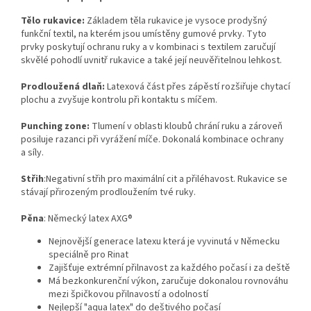
Tělo rukavice:
Základem těla rukavice je vysoce prodyšný
funkční textil, na kterém jsou umístěny gumové prvky. Tyto
prvky poskytují ochranu ruky a v kombinaci s textilem zaručují
skvělé pohodlí uvnitř rukavice a také její neuvěřitelnou lehkost.
Prodloužená dlaň:
Latexová část přes zápěstí rozšiřuje chytací
plochu a zvyšuje kontrolu při kontaktu s míčem.
Punching zone:
Tlumení v oblasti kloubů chrání ruku a zároveň
posiluje razanci při vyrážení míče. Dokonalá kombinace ochrany
a síly.
Střih
:
Negativní střih pro maximální cit a přiléhavost. Rukavice se
stávají přirozeným prodloužením tvé ruky.
Pěna
: Německý latex AXG®
Nejnovější generace latexu která je vyvinutá v Německu
speciálně pro Rinat
Zajišťuje extrémní přilnavost za každého počasí i za deště
Má bezkonkurenční výkon, zaručuje dokonalou rovnováhu
mezi špičkovou přilnavostí a odolností
Nejlepší "aqua latex" do deštivého počasí