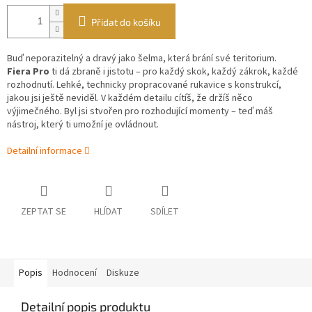
Přidat do košíku
Buď neporazitelný a dravý jako šelma, která brání své teritorium.
Fiera Pro
ti dá zbraně i jistotu – pro každý skok, každý zákrok, každé
rozhodnutí. Lehké, technicky propracované rukavice s konstrukcí,
jakou jsi ještě neviděl. V každém detailu cítíš, že držíš něco
výjimečného. Byl jsi stvořen pro rozhodující momenty – teď máš
nástroj, který ti umožní je ovládnout.
Detailní informace
ZEPTAT SE
HLÍDAT
SDÍLET
Popis
Hodnocení
Diskuze
Detailní popis produktu