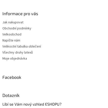
á
p
a
Informace pro vás
t
Jak nakupovat
í
Obchodní podmínky
Velkoobchod
Napište nám
Velikostní tabulka oblečení
Všechny druhy latexů
Moje objednávka
Facebook
Dotazník
Líbí se Vám nový vzhled ESHOPU?