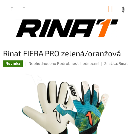
Přejít
NÁKUP
na
obsah
KOŠÍK
Rinat FIERA PRO zelená/oranžová
Průměrné
Neohodnoceno
Podrobnosti hodnocení
Značka:
Rinat
Novinka
hodnocení
produktu
je
0,0
z
5
hvězdiček.