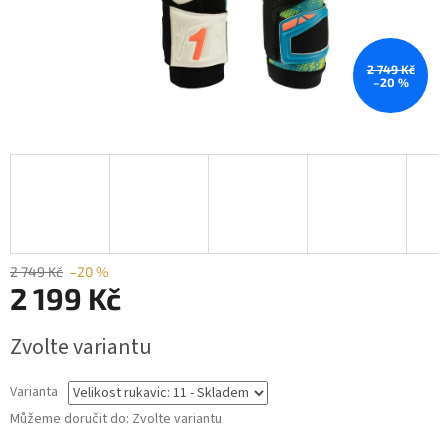
2 749 Kč
–20 %
2 749 Kč
–20 %
2 199 Kč
Měrná
Zvolte variantu
cena:
Varianta
Můžeme doručit do:
Zvolte variantu