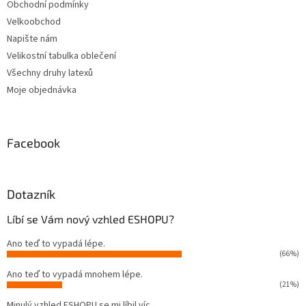
Obchodní podmínky
s
u
Velkoobchod
Napište nám
Velikostní tabulka oblečení
Všechny druhy latexů
Moje objednávka
Facebook
Dotazník
Líbí se Vám nový vzhled ESHOPU?
Ano teď to vypadá lépe.
(66%)
Ano teď to vypadá mnohem lépe.
(21%)
Minulý vzhled ESHOPU se mi líbil víc.