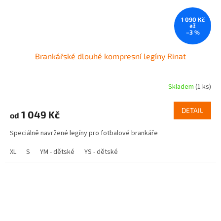
1 090 Kč
až
–3 %
Brankářské dlouhé kompresní legíny Rinat
Skladem
(1 ks)
Průměrné
hodnocení
produktu
DETAIL
1 049 Kč
od
je
5,0
Speciálně navržené legíny pro fotbalové brankáře
z
5
XL
S
YM - dětské
YS - dětské
hvězdiček.