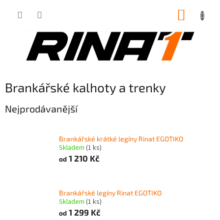
Přejít
NÁKUP
na
obsah
KOŠÍK
Brankářské kalhoty a trenky
Nejprodávanější
Brankářské krátké legíny Rinat EGOTIKO
Skladem
(1 ks)
1 210 Kč
od
Brankářské legíny Rinat EGOTIKO
Skladem
(1 ks)
1 299 Kč
od