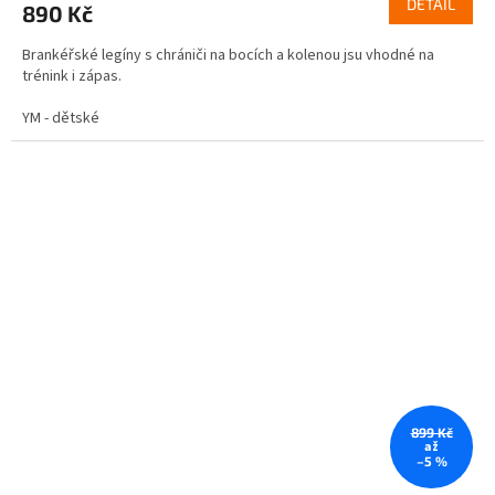
DETAIL
890 Kč
je
5,0
Brankéřské legíny s chrániči na bocích a kolenou jsu vhodné na
z
trénink i zápas.
5
hvězdiček.
YM - dětské
899 Kč
až
–5 %