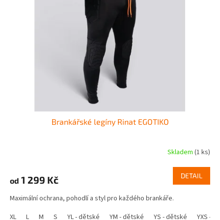
Brankářské legíny Rinat EGOTIKO
Skladem
(1 ks)
DETAIL
1 299 Kč
od
Maximální ochrana, pohodlí a styl pro každého brankáře.
XL
L
M
S
YL - dětské
YM - dětské
YS - dětské
YXS - d