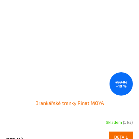
790 Kč
–10 %
Brankářské trenky Rinat MOYA
Skladem
(1 ks)
DETAIL