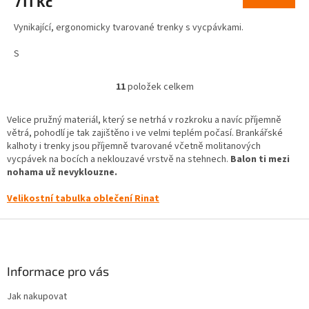
711 Kč
Vynikající, ergonomicky tvarované trenky s vycpávkami.
S
11
položek celkem
O
v
l
Velice pružný materiál, který se netrhá v rozkroku a navíc příjemně
á
větrá, pohodlí je tak zajištěno i ve velmi teplém počasí. Brankářské
d
kalhoty i trenky jsou příjemně tvarované včetně molitanových
a
vycpávek na bocích a neklouzavé vrstvě na stehnech.
Balon ti mezi
c
nohama už nevyklouzne.
í
p
Velikostní tabulka oblečení Rinat
r
v
Z
k
á
y
p
v
a
Informace pro vás
ý
t
p
Jak nakupovat
í
i