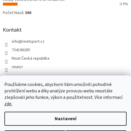
(13%)
Počet hlasů:
580
Kontakt
info
@
rinatsport.cz
734166285
Rinat Česká republika
rinatcr
Používáme cookies, abychom Vám umožnili pohodlné
Rinat Europe
www.sport4outlet.cz
prohlížení webu a díky analýze provozu webu neustále
zlepšovali jeho funkce, výkon a použitelnost. Více informací
zde.
Vytvořil Shoptet
Nastavení