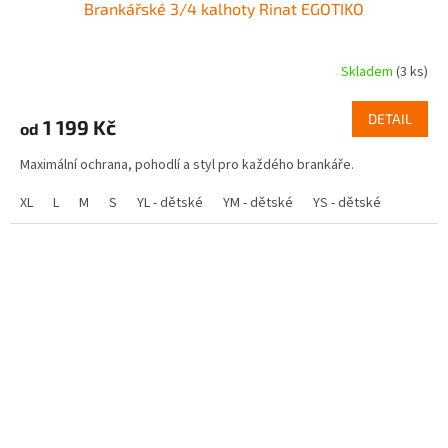
Brankářské 3/4 kalhoty Rinat EGOTIKO
Skladem
(3 ks)
DETAIL
1 199 Kč
od
Maximální ochrana, pohodlí a styl pro každého brankáře.
XL
L
M
S
YL - dětské
YM - dětské
YS - dětské