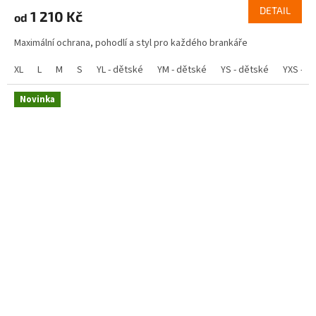
DETAIL
1 210 Kč
od
Maximální ochrana, pohodlí a styl pro každého brankáře
XL
L
M
S
YL - dětské
YM - dětské
YS - dětské
YXS - d
Novinka