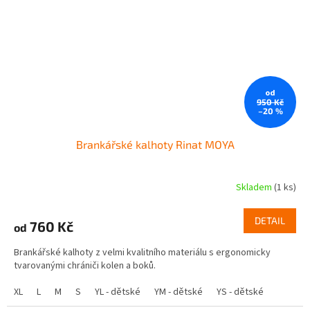
od
950 Kč
–20 %
Brankářské kalhoty Rinat MOYA
Skladem
(1 ks)
Průměrné
hodnocení
produktu
DETAIL
760 Kč
od
je
5,0
Brankářské kalhoty z velmi kvalitního materiálu s ergonomicky
z
tvarovanými chrániči kolen a boků.
5
hvězdiček.
XL
L
M
S
YL - dětské
YM - dětské
YS - dětské