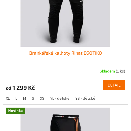
o
d
u
k
t
ů
Brankářské kalhoty Rinat EGOTIKO
Skladem
(1 ks)
DETAIL
1 299 Kč
od
XL
L
M
S
XS
YL - dětské
YS - dětské
Novinka