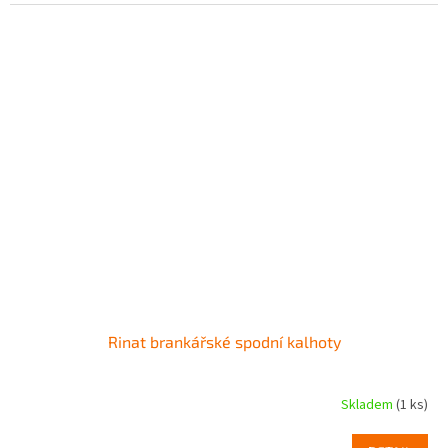
Rinat brankářské spodní kalhoty
Skladem
(1 ks)
Průměrné
hodnocení
produktu