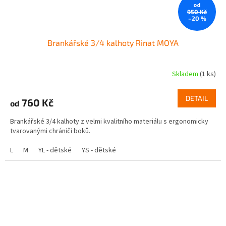
od
950 Kč
–20 %
Brankářské 3/4 kalhoty Rinat MOYA
Skladem
(1 ks)
Průměrné
hodnocení
produktu
DETAIL
760 Kč
od
je
5,0
Brankářské 3/4 kalhoty z velmi kvalitního materiálu s ergonomicky
z
tvarovanými chrániči boků.
5
hvězdiček.
L
M
YL - dětské
YS - dětské