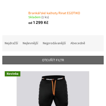
Brankářské kalhoty Rinat EGOTIKO
Skladem
(1 ks)
1 299 Kč
od
Ř
a
Nejdražší
Nejlevnější
Nejprodávanější
Abecedně
z
e
n
OTEVŘÍT FILTR
í
p
V
r
Novinka
ý
o
p
d
i
u
s
k
p
t
r
ů