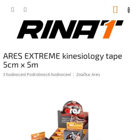
Přejít
NÁKUP
na
obsah
KOŠÍK
ARES EXTREME kinesiology tape
5cm x 5m
Průměrné
3 hodnocení
Podrobnosti hodnocení
Značka:
Ares
hodnocení
produktu
je
5,0
z
5
hvězdiček.