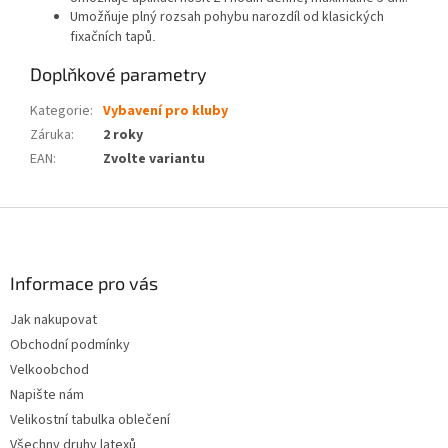
Umožňuje plný rozsah pohybu narozdíl od klasických
fixačních tapů
.
Doplňkové parametry
Kategorie
:
Vybavení pro kluby
Záruka
:
2 roky
EAN
:
Zvolte variantu
Z
á
p
a
Informace pro vás
t
Jak nakupovat
í
Obchodní podmínky
Velkoobchod
Napište nám
Velikostní tabulka oblečení
Všechny druhy latexů