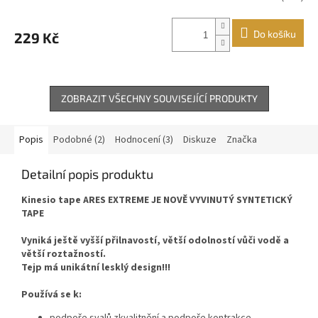
Do košíku
229 Kč
ZOBRAZIT VŠECHNY SOUVISEJÍCÍ PRODUKTY
Popis
Podobné (2)
Hodnocení (3)
Diskuze
Značka
Detailní popis produktu
Kinesio tape ARES​ EXTREME
JE NOVĚ VYVINUTÝ SYNTETICKÝ
TAPE
Vyniká ještě vyšší přilnavostí, větší odolností vůči vodě a
větší roztažností.
Tejp má unikátní lesklý design!!!
Používá se k: