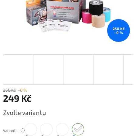
250 Kč
–0 %
250 Kč
–0 %
249 Kč
Měrná
Zvolte variantu
cena:
Varianta