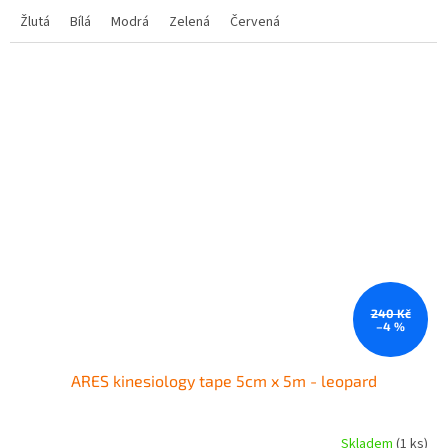
Žlutá
Bílá
Modrá
Zelená
Červená
240 Kč
–4 %
ARES kinesiology tape 5cm x 5m - leopard
Skladem
(1 ks)