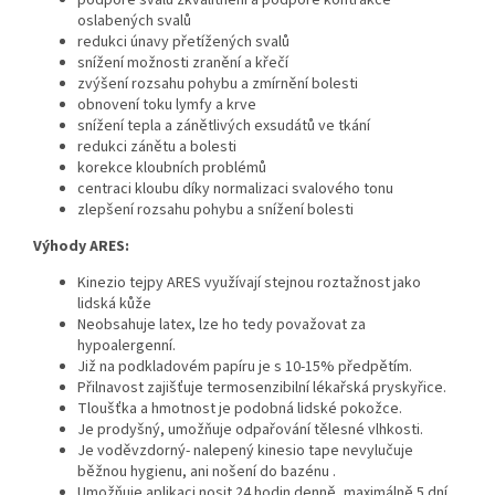
podpoře svalů zkvalitnění a podpoře kontrakce
oslabených svalů
redukci únavy přetížených svalů​
snížení možnosti zranění a křečí
zvýšení rozsahu pohybu a zmírnění bolesti
obnovení toku lymfy a krve
snížení tepla a zánětlivých exsudátů ve tkání
redukci zánětu a bolesti
korekce kloubních problémů
centraci kloubu díky normalizaci svalového tonu
zlepšení rozsahu pohybu a snížení bolesti
Výhody ARES:
Kinezio tejpy ARES využívají stejnou roztažnost jako
lidská kůže
Neobsahuje latex, lze ho tedy považovat za
hypoalergenní.
Již na podkladovém papíru je s 10-15% předpětím.
Přilnavost zajišťuje termosenzibilní lékařská pryskyřice.
Tloušťka a hmotnost je podobná lidské pokožce.
Je prodyšný, umožňuje odpařování tělesné vlhkosti.
Je voděvzdorný- nalepený kinesio tape nevylučuje
běžnou hygienu, ani nošení do bazénu .
Umožňuje aplikaci nosit 24 hodin denně, maximálně 5 dní.