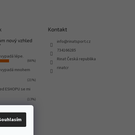
k
Kontakt
Vám nový vzhled
info
@
rinatsport.cz
?
734166285
 vypadá lépe.
Rinat Česká republika
(66%)
rinatcr
o vypadá mnohem
(21%)
led ESHOPU se mi
(13%)
ů:
580
Souhlasím