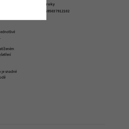
 citlivější
Záruka
:
2 roky
tý.
Naše
EAN
:
8595037912102
 filmu za
jednotlivé
.
zatíženém
šetření
o je snadné
rodě