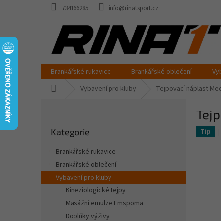
Přejít
734166285
info@rinatsport.cz
na
obsah
Brankářské rukavice
Brankářské oblečení
Vy
Domů
Vybavení pro kluby
Tejpovací náplast Me
P
Tejp
o
Přeskočit
s
Kategorie
kategorie
Tip
t
r
Brankářské rukavice
a
Brankářské oblečení
n
Vybavení pro kluby
n
í
Kineziologické tejpy
p
Masážní emulze Emspoma
a
Doplňky výživy