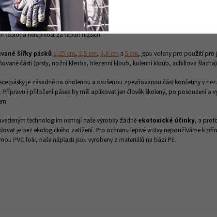
lem, které
nedráždí kůži
, nevyžadují pěnový podklad a jsou vhodné i pro jedince s
žkou.
MEDIPLAST®
je textilní náplast s tavným lepidlem obsahujícím oxid zinečna
ky jsou použitelné v širším teplotním rozmezí, kdy odpadá "přisychání" lepivého
ch teplot a nelepivost za teplot nižších.
vané šířky pásků
1,25 cm
,
2,5 cm
,
3,8 cm
a
5 cm
, jsou voleny pro použití pro 
ované části (prsty, nožní klenba, hlezenní kloub, kolenní kloub, achillova šlacha)
ace pásky je zásadně na oholenou a osušenou zpevňovanou část končetiny v ne
. Přípravu i přiložení pásek by měl aplikovat jen člověk školený, po posouzení a vy
em.
 uvedeným technologiím nemají naše výrobky žádné
ekotoxické účinky
, a prot
idovat je bez ekologického zatížení. Pro ochranu lepivé vrstvy nepoužíváme k pří
rnou PVC folii, naše náplasti jsou vyrobeny z materiálů na bázi PE.