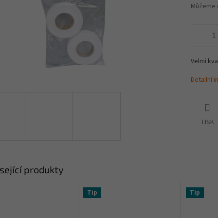
Můžeme d
Velmi kva
Detailní 
TISK
sející produkty
Tip
Tip