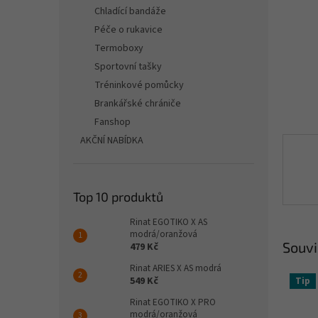
n
Chladící bandáže
e
Péče o rukavice
l
Termoboxy
Sportovní tašky
Tréninkové pomůcky
Brankářské chrániče
Fanshop
AKČNÍ NABÍDKA
Top 10 produktů
Rinat EGOTIKO X AS
modrá/oranžová
Souvi
479 Kč
Rinat ARIES X AS modrá
549 Kč
Tip
Rinat EGOTIKO X PRO
modrá/oranžová