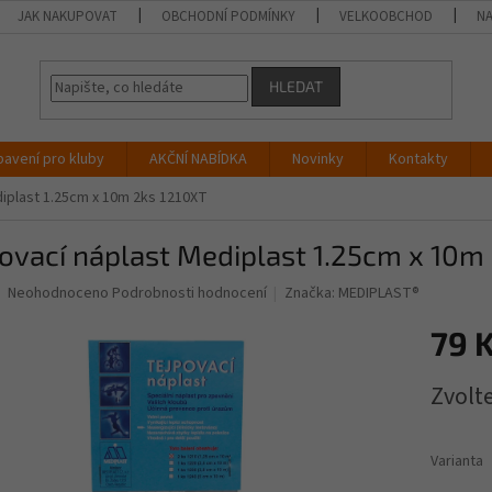
JAK NAKUPOVAT
OBCHODNÍ PODMÍNKY
VELKOOBCHOD
NA
HLEDAT
bavení pro kluby
AKČNÍ NABÍDKA
Novinky
Kontakty
diplast 1.25cm x 10m 2ks 1210XT
ovací náplast Mediplast 1.25cm x 10m
Průměrné
Neohodnoceno
Podrobnosti hodnocení
Značka:
MEDIPLAST®
hodnocení
produktu
79 
je
0,0
Měrná
Zvolt
z
cena:
5
hvězdiček.
Varianta