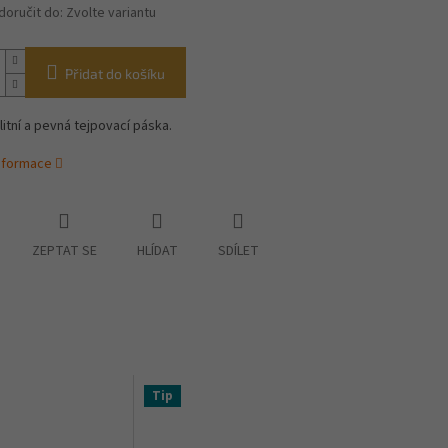
oručit do:
Zvolte variantu
Přidat do košíku
litní a pevná tejpovací páska.
informace
ZEPTAT SE
HLÍDAT
SDÍLET
Tip