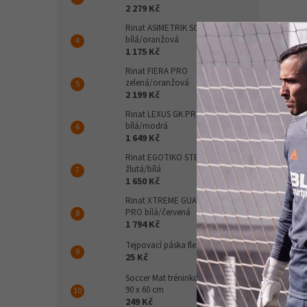
2 279 Kč
Rinat ASIMETRIK SGR
bílá/oranžová
1 175 Kč
ARES 
Rinat FIERA PRO
zelená/oranžová
5cm 
2 199 Kč
Rinat LEXUS GK PRO
bílá/modrá
1 649 Kč
210
Rinat EGOTIKO STELLAR PRO
žlutá/bílá
Žlutá
1 650 Kč
Rinat XTREME GUARD ZHERO
PRO bílá/červená
1 794 Kč
Popi
Tejpovací páska flexibilní
25 Kč
Det
Soccer Mat tréninková podložka
90 x 60 cm
Tato 
249 Kč