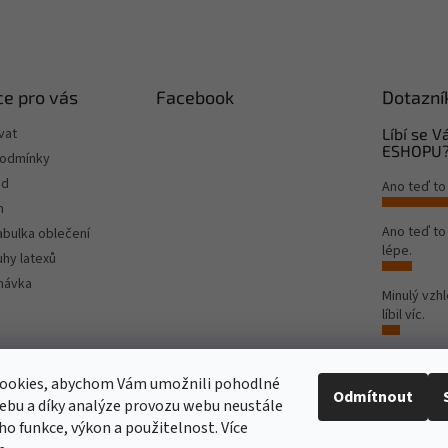
e pro vás
Facebook
Dotazní
vat
Líbí se 
ESHOPU
podmínky
od
Ano teď to
m
Ano teď t
tabulka oblečení
lépe.
hy latexů
návka
Minulý vzh
líbil víc.
Počet hlas
ookies, abychom Vám umožnili pohodlné
Odmítnout
ebu a díky analýze provozu webu neustále
Rinat Europe
www.sport4outlet.cz
eho funkce, výkon a použitelnost. Více