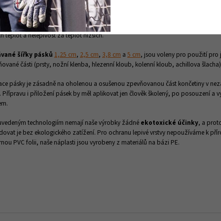
lem, které
nedráždí kůži
, nevyžadují pěnový podklad a jsou vhodné i pro jedince s
žkou.
MEDIPLAST®
je textilní náplast s tavným lepidlem obsahujícím oxid zinečna
ky jsou použitelné v širším teplotním rozmezí, kdy odpadá "přisychání" lepivého
ch teplot a nelepivost za teplot nižších.
vané šířky pásků
1,25 cm
,
2,5 cm
,
3,8 cm
a
5 cm
, jsou voleny pro použití pro 
ované části (prsty, nožní klenba, hlezenní kloub, kolenní kloub, achillova šlacha)
ace pásky je zásadně na oholenou a osušenou zpevňovanou část končetiny v ne
. Přípravu i přiložení pásek by měl aplikovat jen člověk školený, po posouzení a vy
em.
 uvedeným technologiím nemají naše výrobky žádné
ekotoxické účinky
, a prot
idovat je bez ekologického zatížení. Pro ochranu lepivé vrstvy nepoužíváme k pří
rnou PVC folii, naše náplasti jsou vyrobeny z materiálů na bázi PE.