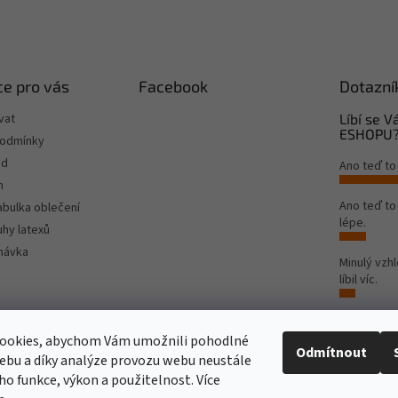
e pro vás
Facebook
Dotazní
vat
Líbí se 
ESHOPU
podmínky
od
Ano teď to
m
Ano teď t
tabulka oblečení
lépe.
hy latexů
návka
Minulý vzh
líbil víc.
Počet hlas
ookies, abychom Vám umožnili pohodlné
Odmítnout
ebu a díky analýze provozu webu neustále
Rinat Europe
www.sport4outlet.cz
eho funkce, výkon a použitelnost. Více