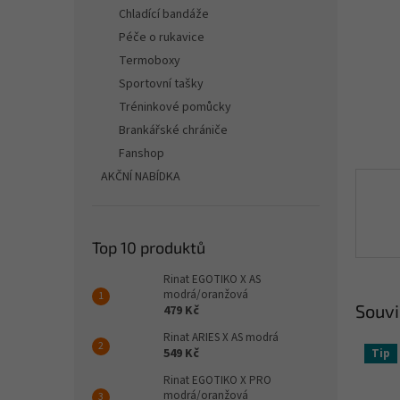
n
Chladící bandáže
e
Péče o rukavice
l
Termoboxy
Sportovní tašky
Tréninkové pomůcky
Brankářské chrániče
Fanshop
AKČNÍ NABÍDKA
Top 10 produktů
Rinat EGOTIKO X AS
modrá/oranžová
Souvi
479 Kč
Rinat ARIES X AS modrá
549 Kč
Tip
Rinat EGOTIKO X PRO
modrá/oranžová