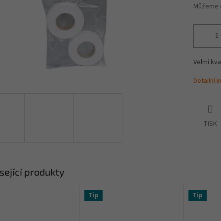
Můžeme d
Velmi kva
Detailní 
TISK
sející produkty
Tip
Tip