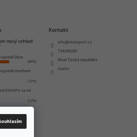
k
Kontakt
Vám nový vzhled
info
@
rinatsport.cz
?
734166285
 vypadá lépe.
Rinat Česká republika
(66%)
rinatcr
o vypadá mnohem
(21%)
led ESHOPU se mi
(13%)
ů:
580
Souhlasím