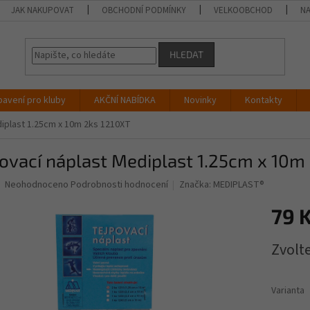
JAK NAKUPOVAT
OBCHODNÍ PODMÍNKY
VELKOOBCHOD
NA
HLEDAT
bavení pro kluby
AKČNÍ NABÍDKA
Novinky
Kontakty
diplast 1.25cm x 10m 2ks 1210XT
ovací náplast Mediplast 1.25cm x 10m
Průměrné
Neohodnoceno
Podrobnosti hodnocení
Značka:
MEDIPLAST®
hodnocení
produktu
79 
je
0,0
Měrná
Zvolt
z
cena:
5
hvězdiček.
Varianta