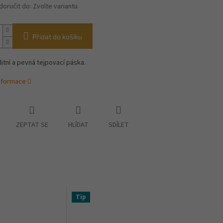
oručit do:
Zvolte variantu
Přidat do košíku
litní a pevná tejpovací páska.
informace
ZEPTAT SE
HLÍDAT
SDÍLET
Tip