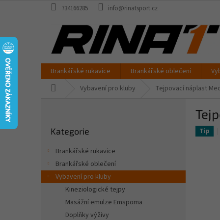
Přejít
734166285
info@rinatsport.cz
na
obsah
Brankářské rukavice
Brankářské oblečení
Vy
Domů
Vybavení pro kluby
Tejpovací náplast Me
P
Tejp
o
Přeskočit
s
Kategorie
kategorie
Tip
t
r
Brankářské rukavice
a
Brankářské oblečení
n
Vybavení pro kluby
n
í
Kineziologické tejpy
p
Masážní emulze Emspoma
a
Doplňky výživy