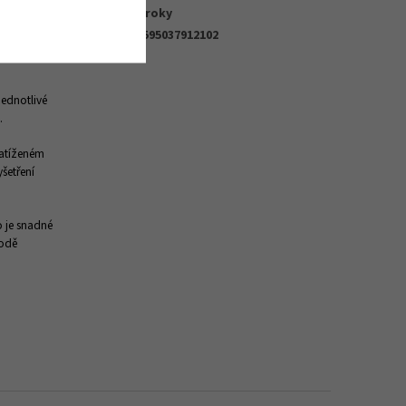
 citlivější
Záruka
:
2 roky
tý.
Naše
EAN
:
8595037912102
 filmu za
jednotlivé
.
zatíženém
šetření
o je snadné
rodě