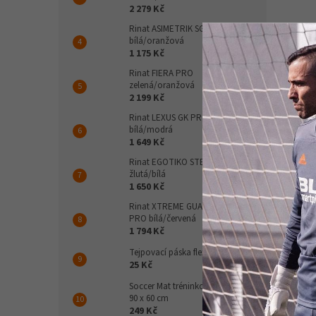
2 279 Kč
Rinat ASIMETRIK SGR
bílá/oranžová
1 175 Kč
ARES 
Rinat FIERA PRO
zelená/oranžová
5cm 
2 199 Kč
Rinat LEXUS GK PRO
bílá/modrá
1 649 Kč
210
Rinat EGOTIKO STELLAR PRO
žlutá/bílá
Žlutá
1 650 Kč
Rinat XTREME GUARD ZHERO
PRO bílá/červená
1 794 Kč
Popi
Tejpovací páska flexibilní
25 Kč
Det
Soccer Mat tréninková podložka
90 x 60 cm
Tato 
249 Kč