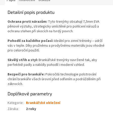
Popis
Hodnocení
Diskuze
Detailní popis produktu
Ochrana proti nárazům:
Tyto trenýrky obsahují 7,5mm EVA
pěnové výztuhy, strategicky umístěné pro pohlcení nárazů a
ochranu stehen při skocích na tvrdý povrch.
Pohodlí za každého počasí:
Ideální pro zimní tréninky – udrží
vás v teple. Díky pružnému a prodyšnému materiálu jsou vhodné
pro celoroční použití.
Skvělý střih a styl:
Brankářské trenýrky navržené tak, aby
perfektně padly a nabídly pohodlí i moderní vzhled.
Bezpečí pro brankáře:
Pokročilá technologie polstrování
chrání brankáře všech úrovní před odřením a podrážděním při
zákrocích.
Doplňkové parametry
Kategorie
:
Brankářské oblečení
Záruka
:
2 roky