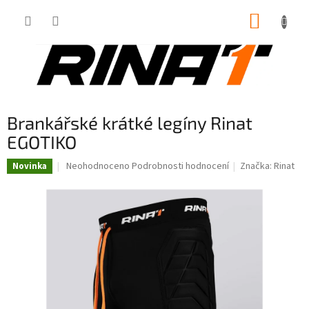
Přejít
NÁKUP
na
obsah
KOŠÍK
Brankářské krátké legíny Rinat
EGOTIKO
Průměrné
Neohodnoceno
Podrobnosti hodnocení
Značka:
Rinat
Novinka
hodnocení
produktu
je
0,0
z
5
hvězdiček.