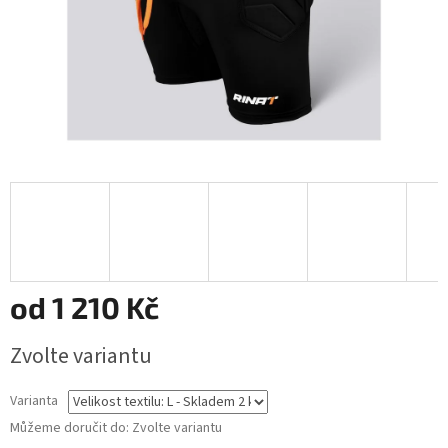
od
1 210 Kč
Měrná
Zvolte variantu
cena:
Varianta
Můžeme doručit do:
Zvolte variantu