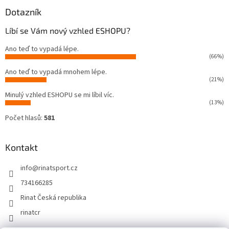
Dotazník
Líbí se Vám nový vzhled ESHOPU?
Ano teď to vypadá lépe.
(66%)
Ano teď to vypadá mnohem lépe.
(21%)
Minulý vzhled ESHOPU se mi líbil víc.
(13%)
Počet hlasů:
581
Kontakt
info
@
rinatsport.cz
734166285
Rinat Česká republika
rinatcr