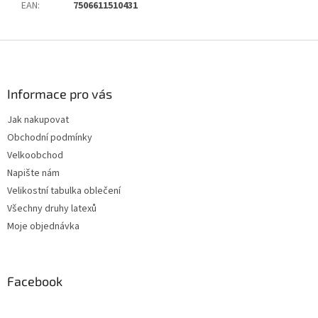
EAN
:
7506611510431
Z
á
p
a
Informace pro vás
t
Jak nakupovat
í
Obchodní podmínky
Velkoobchod
Napište nám
Velikostní tabulka oblečení
Všechny druhy latexů
Moje objednávka
Facebook