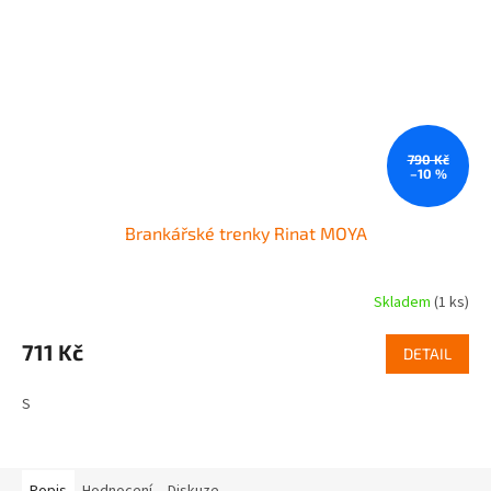
790 Kč
–10 %
Brankářské trenky Rinat MOYA
Skladem
(1 ks)
711 Kč
DETAIL
S