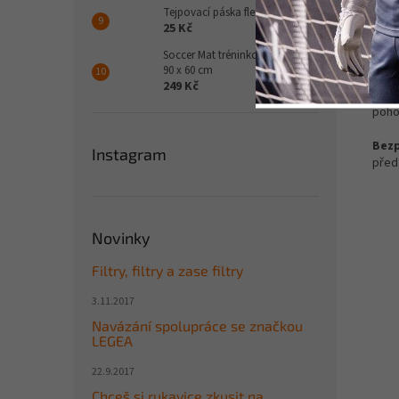
umís
Tejpovací páska flexibilní
25 Kč
Poho
Soccer Mat tréninková podložka
a pr
90 x 60 cm
249 Kč
Skvěl
pohod
Bezp
Instagram
před
Novinky
Filtry, filtry a zase filtry
3.11.2017
Navázání spolupráce se značkou
LEGEA
22.9.2017
Chceš si rukavice zkusit na