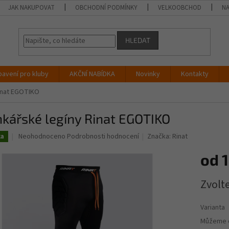
JAK NAKUPOVAT
OBCHODNÍ PODMÍNKY
VELKOOBCHOD
NA
HLEDAT
bavení pro kluby
AKČNÍ NABÍDKA
Novinky
Kontakty
inat EGOTIKO
kářské legíny Rinat EGOTIKO
Průměrné
Neohodnoceno
Podrobnosti hodnocení
Značka:
Rinat
ka
hodnocení
produktu
od
1
je
0,0
Měrná
Zvolt
z
cena:
5
hvězdiček.
Varianta
Můžeme d