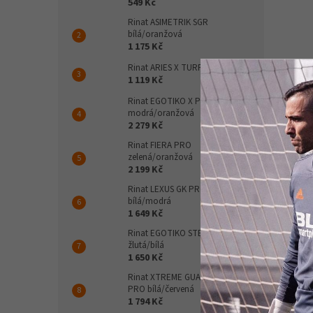
549 Kč
Rinat ASIMETRIK SGR
bílá/oranžová
1 175 Kč
Rinat ARIES X TURF černá
Brank
1 119 Kč
MOY
Rinat EGOTIKO X PRO
modrá/oranžová
2 279 Kč
711 
Rinat FIERA PRO
zelená/oranžová
2 199 Kč
S
Rinat LEXUS GK PRO
bílá/modrá
1 649 Kč
Rinat EGOTIKO STELLAR PRO
Popi
žlutá/bílá
1 650 Kč
Rinat XTREME GUARD ZHERO
Det
PRO bílá/červená
1 794 Kč
Ochr