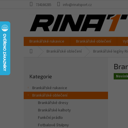
Přejít
734166285
info@rinatsport.cz
na
obsah
Brankářské rukavice
Brankářské oblečení
Vy
Domů
Brankářské oblečení
Brankářské legíny R
P
Bran
o
Přeskočit
s
Kategorie
kategorie
Novin
t
r
Brankářské rukavice
a
Brankářské oblečení
n
Brankářské dresy
n
í
Brankářské kalhoty
p
Funkční prádlo
a
Fotbalové štulpny