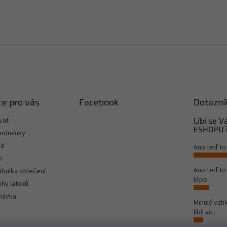
e pro vás
Facebook
Dotazní
vat
Líbí se 
ESHOPU
podmínky
od
Ano teď to
m
Ano teď t
tabulka oblečení
lépe.
hy latexů
návka
Minulý vzh
líbil víc.