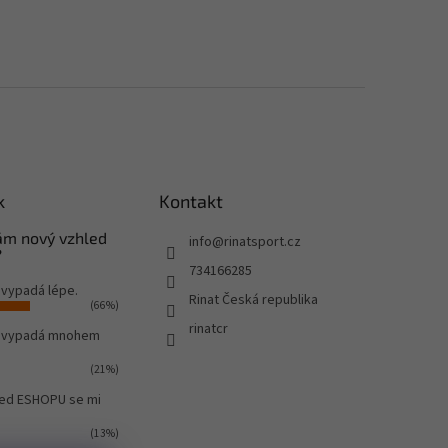
k
Kontakt
Vám nový vzhled
info
@
rinatsport.cz
?
734166285
 vypadá lépe.
Rinat Česká republika
(66%)
rinatcr
o vypadá mnohem
(21%)
led ESHOPU se mi
(13%)