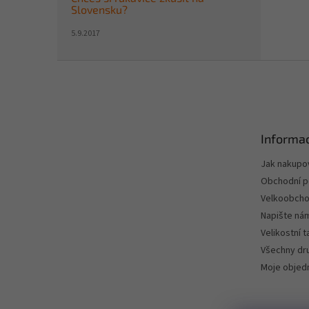
Slovensku?
5.9.2017
Z
á
p
a
t
Informac
í
Jak nakupo
Obchodní 
Velkoobch
Napište ná
Velikostní 
Všechny dru
Moje objed