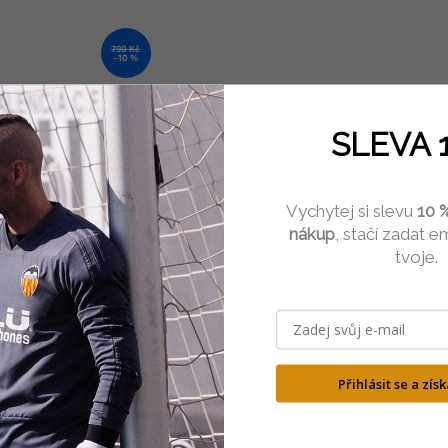
790 Kč
–10 %
ářské trenky Rinat
A
SLEVA 
Skladem
(1 ks)
Kč
Vychytej si slevu
10 %
DETAIL
nákup
, stačí zadat em
tvoje.
s
Hodnocení
Diskuze
Přihlásit se a zís
ailní popis produktu
ana proti nárazům:
Tyto trenýrky obsahují 7,5mm EVA pěnové výztuhy, s