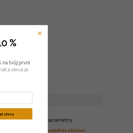
10 %
 na tvůj první
ail a sleva je
kat slevu
Doplňkové parametry
Kategorie
:
Brankářské oblečení
trategicky