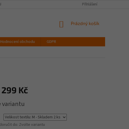
PIŠTE NÁM
VELIKOSTNÍ TABULKA OBLEČENÍ
Přihlášení
VŠECHNY DRUHY LATEX
NÁKUPNÍ
Prázdný košík
KOŠÍK
Hodnocení obchodu
GDPR
 299 Kč
e variantu
oručit do:
Zvolte variantu