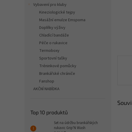
n
Vybavení pro kluby
e
Kineziologické tejpy
l
Masážní emulze Emspoma
Doplňky výživy
Chladící bandáže
Péče o rukavice
Termoboxy
Sportovní tašky
Tréninkové pomůcky
Brankářské chrániče
Fanshop
AKČNÍ NABÍDKA
Souvi
Top 10 produktů
Set na údržbu brankářských
rukavic Grip'N Wash