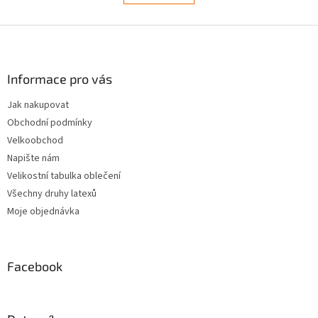
l
k
á
o
v
Z
d
á
a
á
n
c
p
í
í
a
Informace pro vás
p
t
r
Jak nakupovat
í
v
Obchodní podmínky
k
y
Velkoobchod
v
Napište nám
ý
Velikostní tabulka oblečení
p
i
Všechny druhy latexů
s
Moje objednávka
u
Facebook