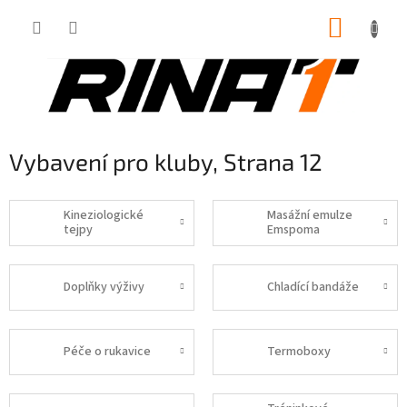
Přejít
NÁKUP
na
obsah
KOŠÍK
Vybavení pro kluby
, Strana 12
Kineziologické
Masážní emulze
tejpy
Emspoma
Doplňky výživy
Chladící bandáže
Péče o rukavice
Termoboxy