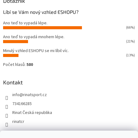
Dotazník
Líbí se Vám nový vzhled ESHOPU?
Ano teď to vypadá lépe.
(66%)
Ano teď to vypadá mnohem lépe.
(21%)
Minulý vzhled ESHOPU se mi líbil víc.
(13%)
Počet hlasů:
580
Kontakt
info
@
rinatsport.cz
734166285
Rinat Česká republika
rinatcr