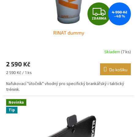
t
Z
ů
4 990 Kč
–48 %
ZDARMA
D
RINAT dummy
A
R
Skladem
(7 ks)
Průměrné
hodnocení
M
2 590 Kč
produktu
je
Do košíku
A
Měrná
2 590 Kč / 1 ks
5,0
cena:
z
Nafukovací "útočník" vhodný pro specifický brankářský i taktický
5
trénink.
hvězdiček.
Novinka
Tip