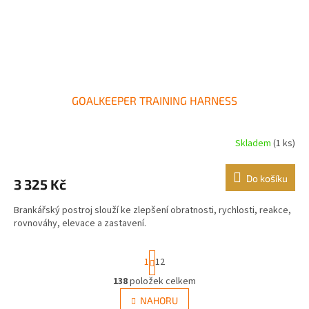
GOALKEEPER TRAINING HARNESS
Skladem
(1 ks)
Do košíku
3 325 Kč
Brankářský postroj slouží ke zlepšení obratnosti, rychlosti, reakce,
rovnováhy, elevace a zastavení.
S
1
12
t
r
138
položek celkem
O
á
v
NAHORU
n