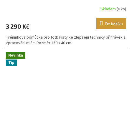
R
Skladem
(6 ks)
M
Do košíku
3 290 Kč
A
Tréninková pomůcka pro fotbalisty ke zlepšení techniky přihrávek a
zpracování míče. Rozměr 150 x 40 cm.
Novinka
Tip