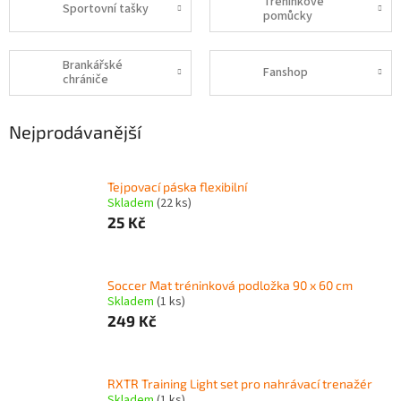
Tréninkové
Sportovní tašky
pomůcky
Brankářské
Fanshop
chrániče
Nejprodávanější
Tejpovací páska flexibilní
Skladem
(22 ks)
25 Kč
Soccer Mat tréninková podložka 90 x 60 cm
Skladem
(1 ks)
249 Kč
RXTR Training Light set pro nahrávací trenažér
Skladem
(1 ks)