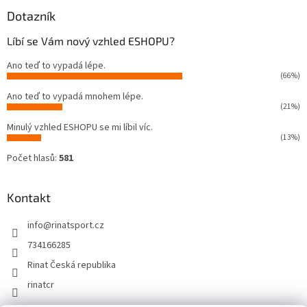
Dotazník
Líbí se Vám nový vzhled ESHOPU?
Ano teď to vypadá lépe.
(66%)
Ano teď to vypadá mnohem lépe.
(21%)
Minulý vzhled ESHOPU se mi líbil víc.
(13%)
Počet hlasů:
581
Kontakt
info
@
rinatsport.cz
734166285
Rinat Česká republika
rinatcr