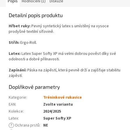
Popis
Hodnocení (1)
Diskuze
Detailní popis produktu
Hřbet ruky:
Pevný s
yntetický latex s umístěný na vysoce
prodyšné textilní síťovině.
Střih:
Ergo-Roll.
Latex:
Latex Super Softy XP má velmi dobrou pověst díky své
odolnosti a dobré přilnavosti.
Zapínání:
Páska na zápěstí, která pevně drží a zajišťuje stabilitu
zápěstí.
Doplňkové parametry
Kategorie
:
Tréninkové rukavice
EAN
:
Zvolte variantu
Kolekce
:
2024/2025
Latex
:
Super Softy XP
?
Ochrana prstů
:
NE