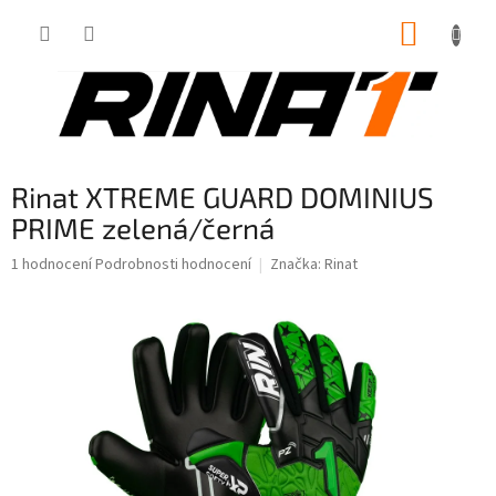
Přejít
NÁKUP
na
obsah
KOŠÍK
Rinat XTREME GUARD DOMINIUS
PRIME zelená/černá
Průměrné
1 hodnocení
Podrobnosti hodnocení
Značka:
Rinat
hodnocení
produktu
je
5,0
z
5
hvězdiček.