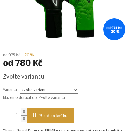
od 975 Kč
–20 %
od 975 Kč
–20 %
od
780 Kč
Měrná
Zvolte variantu
cena:
Varianta
Můžeme doručit do:
Zvolte variantu
Přidat do košíku
Xtreme Guard Dominius PRIME jsou rukavice vytvořené pro brankáře,