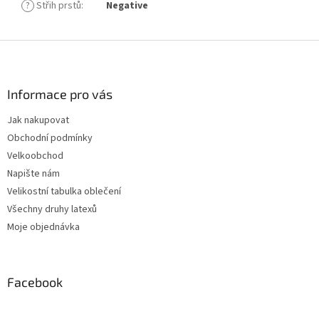
?
Střih prstů
:
Negative
Z
á
p
a
Informace pro vás
t
Jak nakupovat
í
Obchodní podmínky
Velkoobchod
Napište nám
Velikostní tabulka oblečení
Všechny druhy latexů
Moje objednávka
Facebook