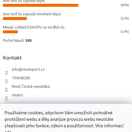
Ano teď to vypadá lépe.
(66%)
Ano teď to vypadá mnohem lépe.
(21%)
Minulý vzhled ESHOPU se mi líbil víc.
(13%)
Počet hlasů:
580
Kontakt
info
@
rinatsport.cz
734166285
Rinat Česká republika
rinatcr
Používáme cookies, abychom Vám umožnili pohodlné
Rinat Europe
www.sport4outlet.cz
prohlížení webu a díky analýze provozu webu neustále
zlepšovali jeho funkce, výkon a použitelnost. Více informací