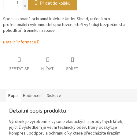
Přidat do košíku
Specializovaná ochranná kolekce Under Shield, určená pro
profesionální i výkonnostní sportovce, kteří vyžadují bezpečnost a
pohodlí při tréninku i zápase.
Detailní informace
ZEPTAT SE
HLÍDAT
SDÍLET
Popis
Hodnocení
Diskuze
Detailní popis produktu
Výrobek je vyrobené z vysoce elastických a prodyšných látek,
jejichž výsledkem je velmi technický oděv, který poskytuje
kompresi, podporu a ochranu díky které předcházíte úrazům