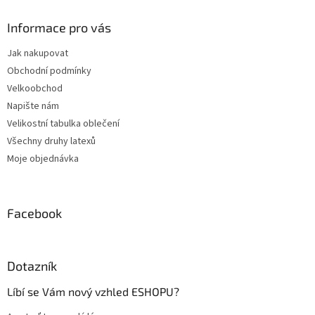
p
a
Informace pro vás
t
Jak nakupovat
í
Obchodní podmínky
Velkoobchod
Napište nám
Velikostní tabulka oblečení
Všechny druhy latexů
Moje objednávka
Facebook
Dotazník
Líbí se Vám nový vzhled ESHOPU?