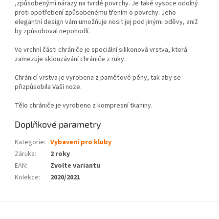
,způsobenými nárazy na tvrdé povrchy. Je také vysoce odolný
proti opotřebení způsobenému třením o povrchy. Jeho
elegantní design vám umožňuje nosit jej pod jinými oděvy, aniž
by způsoboval nepohodlí.
Ve vrchní části chrániče je speciální silikonová vrstva, která
zamezuje sklouzávání chrániče z ruky.
Chránicí vrstva je vyrobena z paměťové pěny, tak aby se
přizpůsobila Vaší noze.
Tělo chrániče je vyrobeno z kompresní tkaniny.
Doplňkové parametry
Kategorie
:
Vybavení pro kluby
Záruka
:
2 roky
EAN
:
Zvolte variantu
Kolekce
:
2020/2021
Z
á