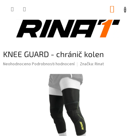
Přejít
NÁKUP
na
obsah
KOŠÍK
KNEE GUARD - chránič kolen
Průměrné
Neohodnoceno
Podrobnosti hodnocení
Značka:
Rinat
hodnocení
produktu
je
0,0
z
5
hvězdiček.