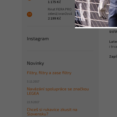
1 175 Kč
Det
Rinat FIERA PRO
zelená/oranžová
Hřbe
2 199 Kč
tělě
Stři
Instagram
Late
i trv
Zapí
Novinky
Filtry, filtry a zase filtry
3.11.2017
Navázání spolupráce se značkou
LEGEA
22.9.2017
Chceš si rukavice zkusit na
Slovensku?