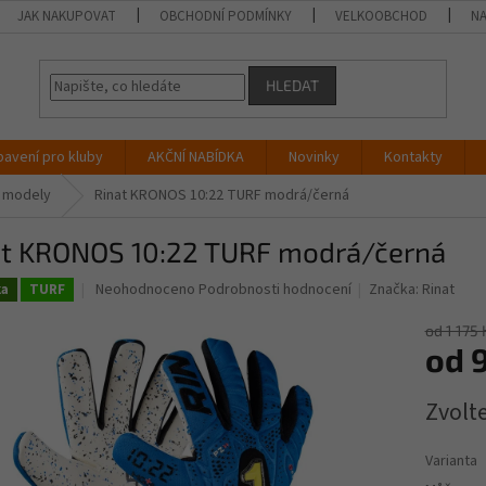
JAK NAKUPOVAT
OBCHODNÍ PODMÍNKY
VELKOOBCHOD
NA
HLEDAT
bavení pro kluby
AKČNÍ NABÍDKA
Novinky
Kontakty
é modely
Rinat KRONOS 10:22 TURF modrá/černá
at KRONOS 10:22 TURF modrá/černá
Průměrné
Neohodnoceno
Podrobnosti hodnocení
Značka:
Rinat
ka
TURF
hodnocení
produktu
od 1 175 
je
od
0,0
z
Měrná
Zvolt
5
cena:
hvězdiček.
Varianta