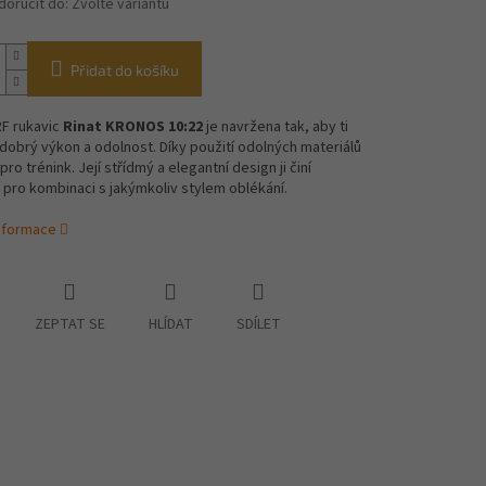
oručit do:
Zvolte variantu
Přidat do košíku
F rukavic
Rinat KRONOS 10:22
je navržena tak, aby ti
dobrý výkon a odolnost. Díky použití odolných materiálů
 pro trénink. Její střídmý a elegantní design ji činí
 pro kombinaci s jakýmkoliv stylem oblékání.
informace
ZEPTAT SE
HLÍDAT
SDÍLET