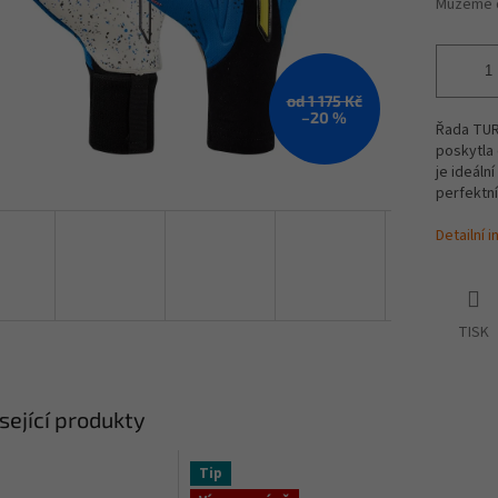
Můžeme d
od 1 175 Kč
–20 %
Řada TUR
poskytla 
je ideální
perfektní
Detailní 
TISK
sející produkty
Tip