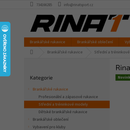
Přejít
734166285
info@rinatsport.cz
na
obsah
Brankářské rukavice
Brankářské oblečení
Vy
Domů
Brankářské rukavice
Střední a tréninkov
P
Rin
o
Přeskočit
s
Kategorie
kategorie
Novin
t
r
Brankářské rukavice
a
Profesionální a zápasové rukavice
n
Střední a tréninkové modely
n
í
Dětské brankářské rukavice
p
Brankářské oblečení
a
Vybavení pro kluby