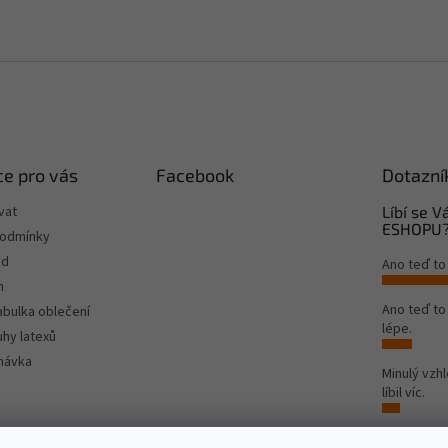
e pro vás
Facebook
Dotazní
vat
Líbí se 
ESHOPU
podmínky
od
Ano teď to
m
Ano teď t
tabulka oblečení
lépe.
hy latexů
návka
Minulý vzh
líbil víc.
Počet hlas