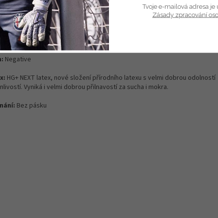
Tvoje e-mailová adresa je 
ailní popis produktu
Zásady zpracování os
t ruky:
Pevný s
yntetický latex s umístěný na vysoce prodyšné textilní síťo
 rukavice jsou také gumové prvky které pomáhají při vyrážení míče.
h:
Negative
x:
HG+ NEXT latex, nové složení přírodního latexu s velmi dobrou odolností
anlivostí. Vyniká i velmi dobrou přilnavostí za sucha i mokra.
nání:
Bez pásku