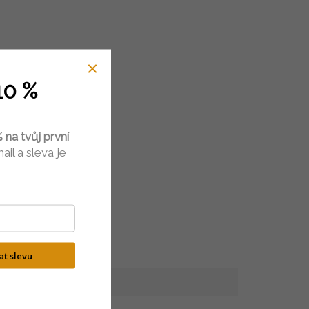
10 %
 na tvůj první
ail a sleva je
kat slevu