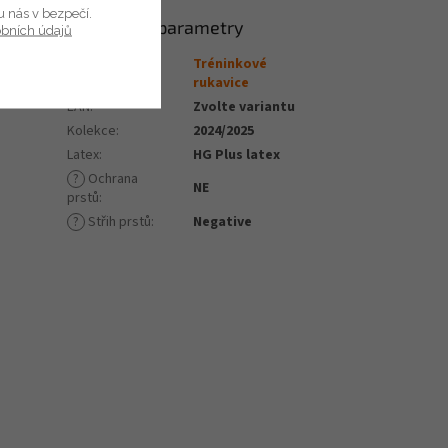
u nás v bezpečí.
Doplňkové parametry
obních údajů
Tréninkové
vině. Na
Kategorie
:
rukavice
EAN
:
Zvolte variantu
Kolekce
:
2024/2025
Latex
:
HG Plus latex
?
Ochrana
NE
prstů
:
?
Střih prstů
:
Negative