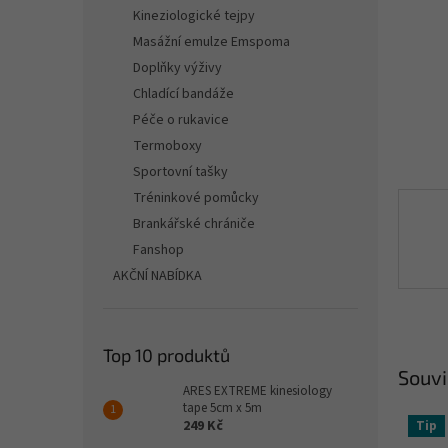
n
Kineziologické tejpy
e
Masážní emulze Emspoma
l
Doplňky výživy
Chladící bandáže
Péče o rukavice
Termoboxy
Sportovní tašky
Tréninkové pomůcky
Brankářské chrániče
Fanshop
AKČNÍ NABÍDKA
Top 10 produktů
Souvi
ARES EXTREME kinesiology
tape 5cm x 5m
249 Kč
Tip