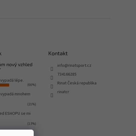
k
Kontakt
Vám nový vzhled
info
@
rinatsport.cz
?
734166285
 vypadá lépe.
Rinat Česká republika
(66%)
rinatcr
o vypadá mnohem
(21%)
led ESHOPU se mi
(13%)
ů:
580