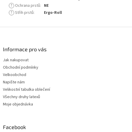
?
Ochrana prstů
:
NE
?
Střih prstů
:
Ergo-Roll
Z
á
p
a
Informace pro vás
t
Jak nakupovat
í
Obchodní podmínky
Velkoobchod
Napište nám
Velikostní tabulka oblečení
Všechny druhy latexů
Moje objednávka
Facebook