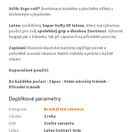
Střih
:
Ergo-roll®
(kombinace kulatého a plochého střihu) s
technickým vylepšením.
Latex
:
osvědčený
Super Softy XP latexe
, který má výbornou
pověst pro svůj
spolehlivý grip a dlouhou životnost
. Výborně
funguje jak v tréninku, tak při zápasech na přírodním povrchu.
Zapínání
:
Klasická elastická manžeta zajišťuje pevné a
pohodlné usazení rukavice. Nabízí stabilitu a jistotu v každé
situaci.
Doporučené použití:
Do každého počasí - Zápas - Velmi náročný trénink -
Přírodní trávník
Doplňkové parametry
Kategorie
:
Brankářské rukavice
Záruka
:
2 roky
EAN
:
Zvolte variantu
Latex
:
Latex Contact Grip