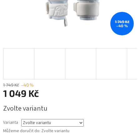
1 749 Kč
–40 %
1 749 Kč
–40 %
1 049 Kč
Měrná
Zvolte variantu
cena:
Varianta
Můžeme doručit do:
Zvolte variantu