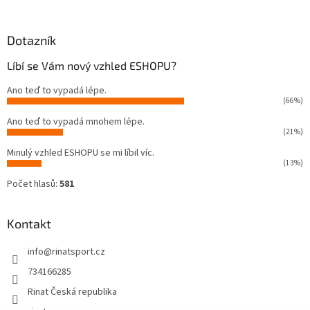
Dotazník
Líbí se Vám nový vzhled ESHOPU?
Ano teď to vypadá lépe.
(66%)
Ano teď to vypadá mnohem lépe.
(21%)
Minulý vzhled ESHOPU se mi líbil víc.
(13%)
Počet hlasů:
581
Kontakt
info
@
rinatsport.cz
734166285
Rinat Česká republika