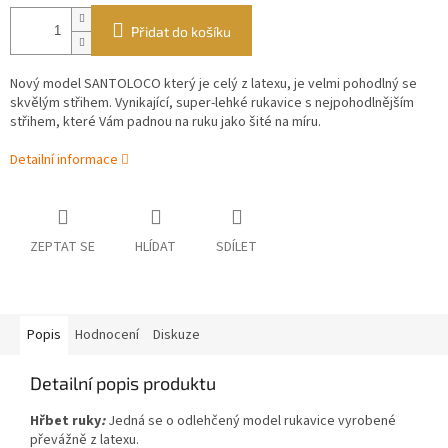
Přidat do košíku
Nový model
SANTOLOCO který je celý z latexu, je velmi pohodlný se
skvělým střihem.
Vynikající, super-lehké rukavice s nejpohodlnějším
střihem, které Vám padnou na ruku jako šité na míru.
Detailní informace
ZEPTAT SE
HLÍDAT
SDÍLET
Popis
Hodnocení
Diskuze
Detailní popis produktu
Hřbet ruky
:
Jedná se o odlehčený model rukavice vyrobené
převážně z latexu.