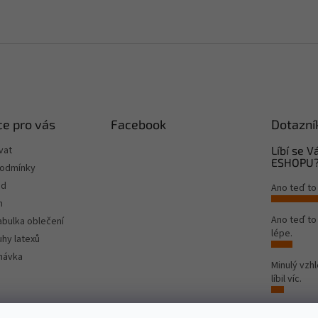
e pro vás
Facebook
Dotazní
vat
Líbí se 
ESHOPU
podmínky
od
Ano teď to
m
Ano teď t
tabulka oblečení
lépe.
hy latexů
návka
Minulý vzh
líbil víc.
Počet hlas