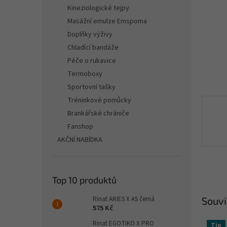
n
Kineziologické tejpy
e
Masážní emulze Emspoma
l
Doplňky výživy
Chladící bandáže
Péče o rukavice
Termoboxy
Sportovní tašky
Tréninkové pomůcky
Brankářské chrániče
Fanshop
AKČNÍ NABÍDKA
Top 10 produktů
Rinat ARIES X AS černá
Souvi
575 Kč
Rinat EGOTIKO X PRO
Tip