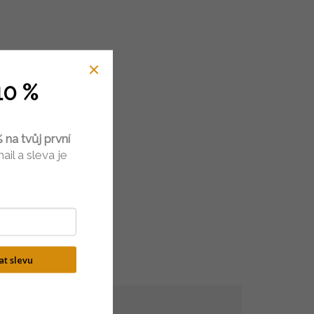
10 %
 na tvůj první
ail a sleva je
kat slevu