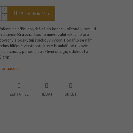
Přidat do košíku
níkem na hřišti a vydrž až do konce – přesně k tomu ti
 rukavice
Kratos
.
Jsou to univerzální rukavice pro
ovrchy a poskytují špičkový výkon. Podařilo se nám
echny klíčové vlastnosti, které brankáři od rukavic
: funkčnost, pohodlí, atraktivní design, odolnost a
ý grip.
informace
ZEPTAT SE
HLÍDAT
SDÍLET