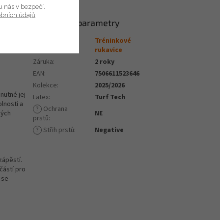
u nás v bezpečí.
obních údajů
Doplňkové parametry
Tréninkové
Kategorie
:
rukavice
Záruka
:
2 roky
EAN
:
7506611523646
Kolekce
:
2025/2026
nutné jej
Latex
:
Turf Tech
olnosti a
?
Ochrana
ných
NE
prstů
:
?
Střih prstů
:
Negative
zápěstí.
částí pro
 se