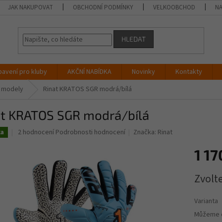
JAK NAKUPOVAT
OBCHODNÍ PODMÍNKY
VELKOOBCHOD
NA
HLEDAT
bavení pro kluby
AKČNÍ NABÍDKA
Novinky
Kontakty
é modely
Rinat KRATOS SGR modrá/bílá
at KRATOS SGR modrá/bílá
Průměrné
2 hodnocení
Podrobnosti hodnocení
Značka:
Rinat
ka
hodnocení
produktu
1 17
je
4,0
Měrná
Zvolt
z
cena:
5
hvězdiček.
Varianta
Můžeme d