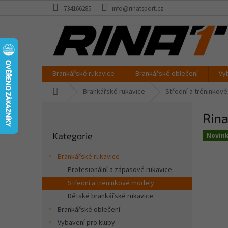
Přejít
734166285
info@rinatsport.cz
na
obsah
Brankářské rukavice
Brankářské oblečení
Vy
Domů
Brankářské rukavice
Střední a tréninkov
P
Rin
o
Přeskočit
s
Kategorie
kategorie
Novin
t
r
Brankářské rukavice
a
Profesionální a zápasové rukavice
n
Střední a tréninkové modely
n
í
Dětské brankářské rukavice
p
Brankářské oblečení
a
Vybavení pro kluby