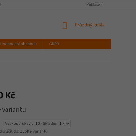
PIŠTE NÁM
VELIKOSTNÍ TABULKA OBLEČENÍ
Přihlášení
VŠECHNY DRUHY LATEX
NÁKUPNÍ
Prázdný košík
KOŠÍK
Hodnocení obchodu
GDPR
0 Kč
e variantu
oručit do:
Zvolte variantu