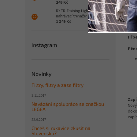
249 Kč
RXTR Training Light set pro
Det
nahrávací trenažér
1 349 Kč
Stři
Hřbe
Instagram
Pěn
Novinky
Filtry, filtry a zase filtry
3.11.2017
Zapí
Navázání spolupráce se značkou
Nový 
LEGEA
doko
zapí
22.9.2017
Chceš si rukavice zkusit na
Slovensku?