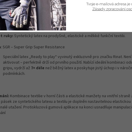
Tvoje e-mailová adresa je 
Zásady zpracování os
ailní popis produktu
h:
Negativní, ergonomický pro maximální cit a pohodlí.
t ruky:
Syntetický latex na prodyšné, elastické a měkké funkční textilii.
a
: SGR – Super Grip Super Resistance
Speciální latex „Ready to play“ vyvinutý exkluzivně pro značku Rinat. Není 
aktivovat – perfektně drží od prvního použití. Nabízí ideální kombinaci od
gripu, vydrží až
7× déle
než běžný latex a poskytuje jistý úchop i v nároč
podmínkách.
nání:
Kombinace textilie v horní části a elastické manžety na vnitřní straně 
pásek ze syntetického latexu a textilu je doplněn nastavitelnou elastickou 
nalé utažení. Protiskluzová gumová aplikace na konci usnadňuje manipulaci
nání