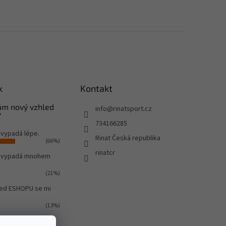
k
Kontakt
Vám nový vzhled
info
@
rinatsport.cz
?
734166285
 vypadá lépe.
Rinat Česká republika
(66%)
rinatcr
o vypadá mnohem
(21%)
led ESHOPU se mi
(13%)
ů:
581