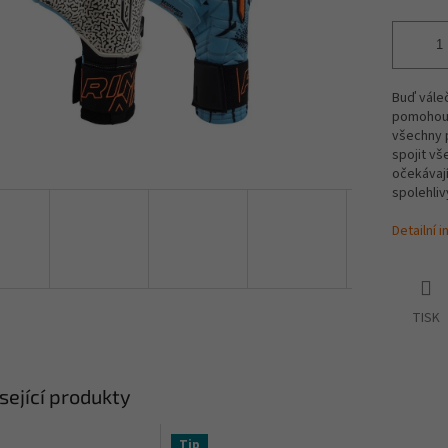
Buď váleč
pomohou
všechny p
spojit vš
očekávají
spolehliv
Detailní 
TISK
sející produkty
Tip