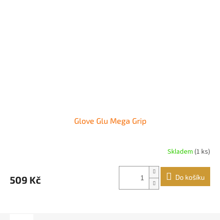
Glove Glu Mega Grip
Skladem
(1 ks)
Průměrné
hodnocení
produktu
Do košíku
509 Kč
je
5,0
z
5
hvězdiček.