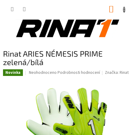
Přejít
NÁKUP
na
obsah
KOŠÍK
Rinat ARIES NÉMESIS PRIME
zelená/bílá
Průměrné
Neohodnoceno
Podrobnosti hodnocení
Značka:
Rinat
Novinka
hodnocení
produktu
je
0,0
z
5
hvězdiček.