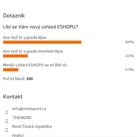
Dotazník
Líbí se Vám nový vzhled ESHOPU?
Ano teď to vypadá lépe.
(66%)
Ano teď to vypadá mnohem lépe.
(21%)
Minulý vzhled ESHOPU se mi líbil víc.
(13%)
Počet hlasů:
580
Kontakt
info
@
rinatsport.cz
734166285
Rinat Česká republika
rinatcr