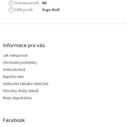
?
Ochrana prstů
:
NE
?
Střih prstů
:
Ergo-Roll
Z
á
p
a
Informace pro vás
t
Jak nakupovat
í
Obchodní podmínky
Velkoobchod
Napište nám
Velikostní tabulka oblečení
Všechny druhy latexů
Moje objednávka
Facebook