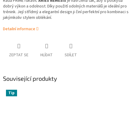
Řada PRIME rukavic
ARIES NÉMESIS
je navržena tak, aby ti poskytla
dobrý výkon a odolnost. Díky použití odolných materiálů je ideální pro
trénink. Její střídmý a elegantní design ji činí perfektní pro kombinaci s
jakýmkoliv stylem oblékání.
Detailní informace
ZEPTAT SE
HLÍDAT
SDÍLET
Související produkty
Tip