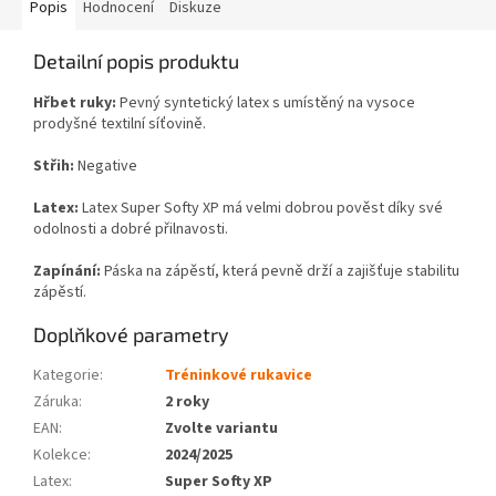
Popis
Hodnocení
Diskuze
Detailní popis produktu
Hřbet ruky:
Pevný s
yntetický latex s umístěný na vysoce
prodyšné textilní síťovině.
Střih:
Negative
Latex:
Latex Super Softy XP má velmi dobrou pověst díky své
odolnosti a dobré přilnavosti.
Zapínání:
Páska na zápěstí, která pevně drží a zajišťuje stabilitu
zápěstí.
Doplňkové parametry
Kategorie
:
Tréninkové rukavice
Záruka
:
2 roky
EAN
:
Zvolte variantu
Kolekce
:
2024/2025
Latex
:
Super Softy XP