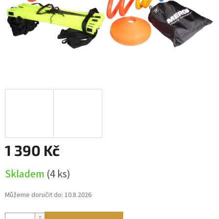
1 390 Kč
Měrná
Skladem
(4 ks)
cena:
Můžeme doručit do:
10.8.2026