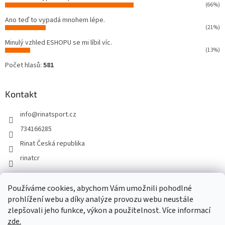
(66%)
Ano teď to vypadá mnohem lépe.
(21%)
Minulý vzhled ESHOPU se mi líbil víc.
(13%)
Počet hlasů:
581
Kontakt
info
@
rinatsport.cz
734166285
Rinat Česká republika
rinatcr
Používáme cookies, abychom Vám umožnili pohodlné
Rinat Europe
www.sport4outlet.cz
prohlížení webu a díky analýze provozu webu neustále
zlepšovali jeho funkce, výkon a použitelnost. Více informací
zde.