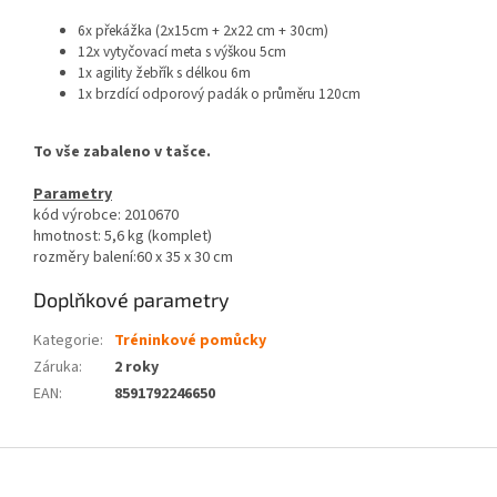
6x překážka (2x15cm + 2x22 cm + 30cm)
12x vytyčovací meta s výškou 5cm
1x agility žebřík s délkou 6m
1x brzdící odporový padák o průměru 120cm
To vše zabaleno v tašce.
Parametry
kód výrobce: 2010670
hmotnost: 5,6 kg (komplet)
rozměry balení:60 x 35 x 30 cm
Doplňkové parametry
Kategorie
:
Tréninkové pomůcky
Záruka
:
2 roky
EAN
:
8591792246650
Z
á