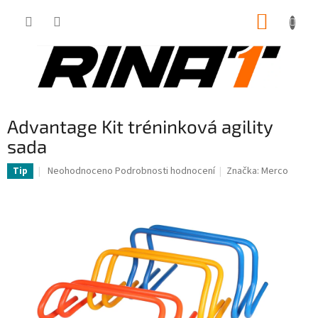
Přejít
NÁKUP
na
obsah
KOŠÍK
Advantage Kit tréninková agility
sada
Průměrné
Neohodnoceno
Podrobnosti hodnocení
Značka:
Merco
Tip
hodnocení
produktu
je
0,0
z
5
hvězdiček.