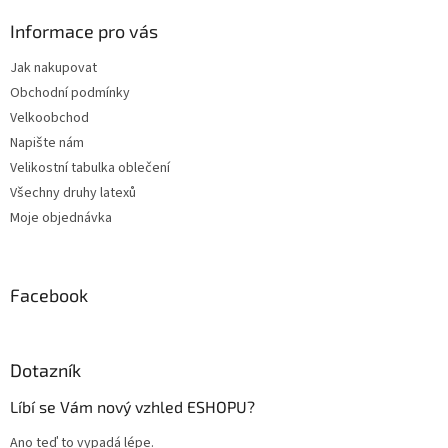
p
a
Informace pro vás
t
Jak nakupovat
í
Obchodní podmínky
Velkoobchod
Napište nám
Velikostní tabulka oblečení
Všechny druhy latexů
Moje objednávka
Facebook
Dotazník
Líbí se Vám nový vzhled ESHOPU?
Ano teď to vypadá lépe.