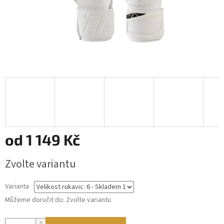
od
1 149 Kč
Měrná
Zvolte variantu
cena:
Varianta
Můžeme doručit do:
Zvolte variantu