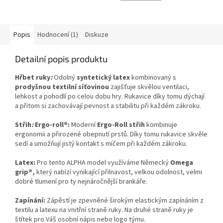
5,0
z
5
hvězdiček.
Popis
Hodnocení (1)
Diskuze
Detailní popis produktu
Hřbet ruky
:
Odolný
syntetický latex
kombinovaný s
prodyšnou textilní síťovinou
zajišťuje skvělou ventilaci,
lehkost a pohodlí po celou dobu hry. Rukavice díky tomu dýchají
a přitom si zachovávají pevnost a stabilitu při každém zákroku.
Střih
:
Ergo-roll®:
Moderní
Ergo-Roll střih
kombinuje
ergonomii a přirozené obepnutí prstů. Díky tomu rukavice skvěle
sedí a umožňují jistý kontakt s míčem při každém zákroku.
Latex
:
Pro tento ALPHA model využíváme Německý
Omega
grip®,
který nabízí vynikající přilnavost, velkou odolnost, velmi
dobré tlumení pro ty nejnáročnější brankáře.
Zapínání
:
Zápěstí je zpevněné širokým elastickým zapínáním z
textilu a latexu na vnitřní straně ruky. Na druhé straně ruky je
štítek pro Váš osobní nápis nebo logo týmu.