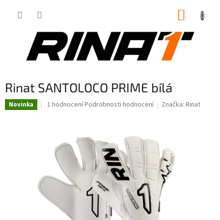
Přejít
NÁKUP
na
obsah
KOŠÍK
Rinat SANTOLOCO PRIME bílá
Průměrné
1 hodnocení
Podrobnosti hodnocení
Značka:
Rinat
Novinka
hodnocení
produktu
je
5,0
z
5
hvězdiček.