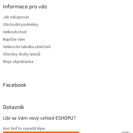
a
Informace pro vás
t
Jak nakupovat
í
Obchodní podmínky
Velkoobchod
Napište nám
Velikostní tabulka oblečení
Všechny druhy latexů
Moje objednávka
Facebook
Dotazník
Líbí se Vám nový vzhled ESHOPU?
Ano teď to vypadá lépe.
(66%)