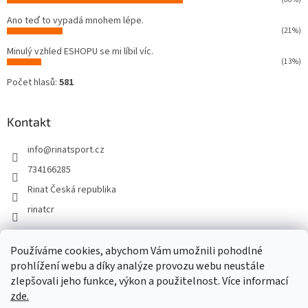
Ano teď to vypadá mnohem lépe.
(21%)
Minulý vzhled ESHOPU se mi líbil víc.
(13%)
Počet hlasů:
581
Kontakt
info
@
rinatsport.cz
734166285
Rinat Česká republika
rinatcr
Používáme cookies, abychom Vám umožnili pohodlné
Rinat Europe
www.sport4outlet.cz
prohlížení webu a díky analýze provozu webu neustále
zlepšovali jeho funkce, výkon a použitelnost. Více informací
zde.