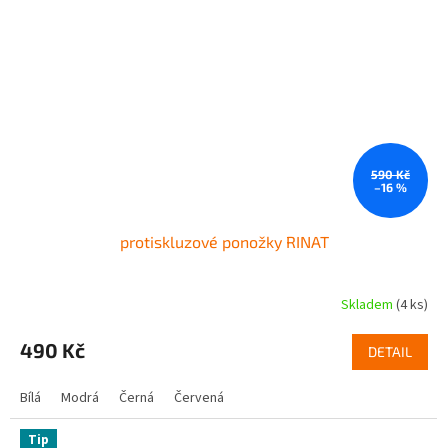
590 Kč
–16 %
protiskluzové ponožky RINAT
Skladem
(4 ks)
Průměrné
hodnocení
produktu
490 Kč
DETAIL
je
5,0
Bílá
Modrá
Černá
Červená
z
5
hvězdiček.
Tip