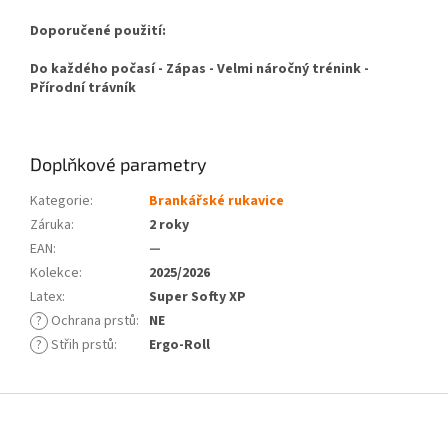
Doporučené použití:
Do každého počasí - Zápas - Velmi náročný trénink -
Přírodní trávník
Doplňkové parametry
Kategorie
:
Brankářské rukavice
Záruka
:
2 roky
EAN
:
—
Kolekce
:
2025/2026
Latex
:
Super Softy XP
?
Ochrana prstů
:
NE
?
Střih prstů
:
Ergo-Roll
Z
á
p