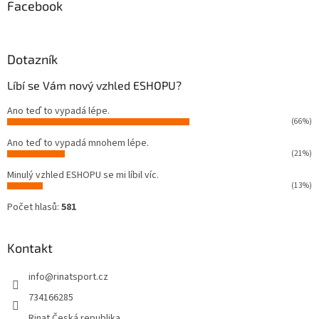
Facebook
Dotazník
Líbí se Vám nový vzhled ESHOPU?
Ano teď to vypadá lépe.
(66%)
Ano teď to vypadá mnohem lépe.
(21%)
Minulý vzhled ESHOPU se mi líbil víc.
(13%)
Počet hlasů:
581
Kontakt
info
@
rinatsport.cz
734166285
Rinat Česká republika