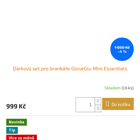
1 050 Kč
–4 %
Dárkový set pro brankáře GloveGlu Mini Essentials
Skladem
(16 ks)
Do košíku
999 Kč
Novinka
Tip
Více za méně