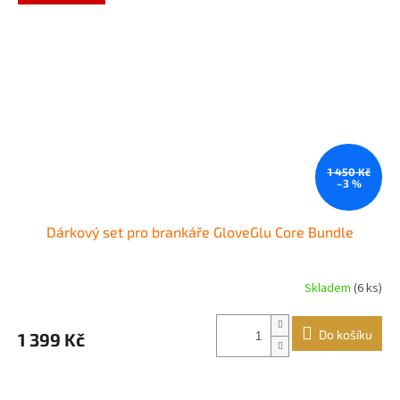
1 450 Kč
–3 %
Dárkový set pro brankáře GloveGlu Core Bundle
Skladem
(6 ks)
Do košíku
1 399 Kč