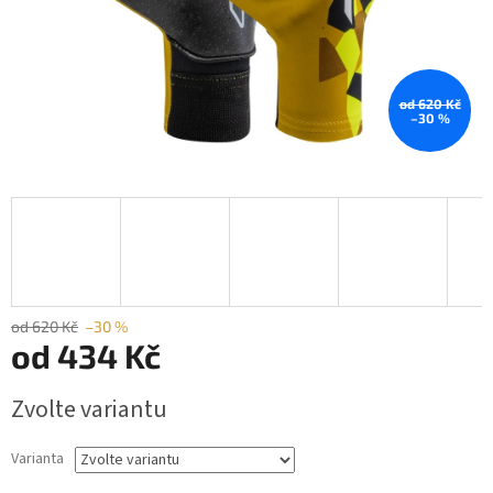
od 620 Kč
–30 %
od 620 Kč
–30 %
od
434 Kč
Měrná
Zvolte variantu
cena:
Varianta