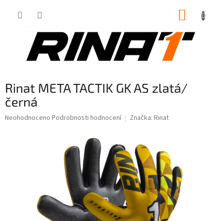
Přejít
NÁKUP
na
obsah
KOŠÍK
Rinat META TACTIK GK AS zlatá/
černá
Průměrné
Neohodnoceno
Podrobnosti hodnocení
Značka:
Rinat
hodnocení
produktu
je
0,0
z
5
hvězdiček.