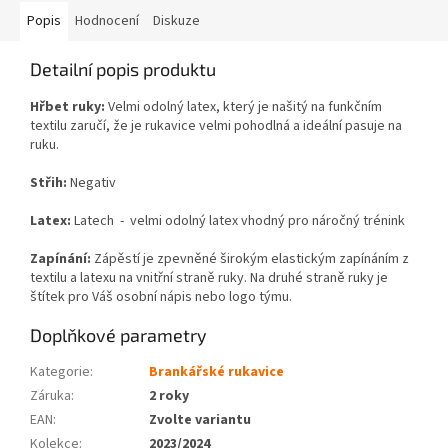
Popis
Hodnocení
Diskuze
Detailní popis produktu
Hřbet ruky:
Velmi odolný latex, který je našitý na funkčním
textilu zaručí, že je rukavice velmi pohodlná a ideální pasuje na
ruku.
Střih:
Negativ
Latex:
Latech - velmi odolný latex vhodný pro náročný trénink
Zapínání
:
Zápěstí je zpevněné širokým elastickým zapínáním z
textilu a latexu na vnitřní straně ruky. Na druhé straně ruky je
štítek pro Váš osobní nápis nebo logo týmu.
Doplňkové parametry
Kategorie
:
Brankářské rukavice
Záruka
:
2 roky
EAN
:
Zvolte variantu
Kolekce
:
2023/2024