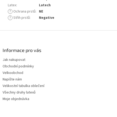
Latex
:
Latech
?
Ochrana prstů
:
NE
?
Střih prstů
:
Negative
Z
á
p
a
Informace pro vás
t
Jak nakupovat
í
Obchodní podmínky
Velkoobchod
Napište nám
Velikostní tabulka oblečení
Všechny druhy latexů
Moje objednávka