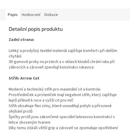
z
5
hvězdiček.
Popis
Hodnocení
Diskuze
Detailní popis produktu
Zadní strana:
Lehký a prodyšný textilní materiál zajišťuje komfort i při delším
chytání.
3D gumové prvky na prstech a v oblasti kloubů chrání ruku při
zákrocích a zároveň zpevňují konstrukci rukavice.
Střih: Arrow Cut
Moderní a technický střih pro maximální cit a kontrolu
Prostředníček a prsteníček mají negativní střih, který zajišťuje
lepší přilnutí k ruce a vyšší cit pro míč
Střih obsahuje flex zóny, které usnadňují pohyb a přirozené
ohýbání prstů
Špičky prstů jsou zakončené speciální latexovou konstrukcí s
lehce zkoseným tvarem
Díky tomu získáš větší grip a zároveň se zpomaluje opotřebení