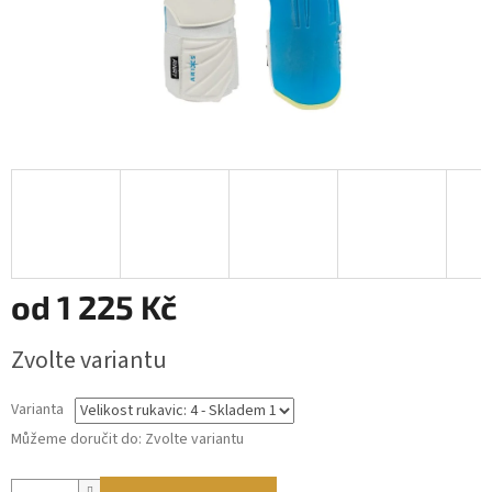
od
1 225 Kč
Měrná
Zvolte variantu
cena:
Varianta
Můžeme doručit do:
Zvolte variantu