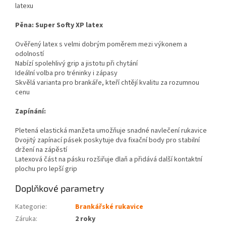
latexu
Pěna: Super Softy XP latex
Ověřený latex s velmi dobrým poměrem mezi výkonem a
odolností
Nabízí spolehlivý grip a jistotu při chytání
Ideální volba pro tréninky i zápasy
Skvělá varianta pro brankáře, kteří chtějí kvalitu za rozumnou
cenu
Zapínání:
Pletená elastická manžeta umožňuje snadné navlečení rukavice
Dvojitý zapínací pásek poskytuje dva fixační body pro stabilní
držení na zápěstí
Latexová část na pásku rozšiřuje dlaň a přidává další kontaktní
plochu pro lepší grip
Doplňkové parametry
Kategorie
:
Brankářské rukavice
Záruka
:
2 roky