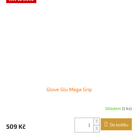
Glove Glu Mega Grip
Skladem
(1 ks)
Průměrné
hodnocení
produktu
Do košíku
509 Kč
je
5,0