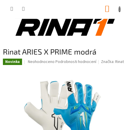
Přejít
NÁKUP
na
obsah
KOŠÍK
Rinat ARIES X PRIME modrá
Průměrné
Neohodnoceno
Podrobnosti hodnocení
Značka:
Rinat
Novinka
hodnocení
produktu
je
0,0
z
5
hvězdiček.