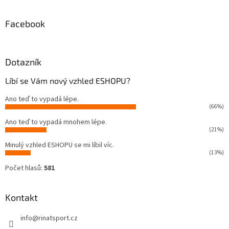
Facebook
Dotazník
Líbí se Vám nový vzhled ESHOPU?
Ano teď to vypadá lépe.
(66%)
Ano teď to vypadá mnohem lépe.
(21%)
Minulý vzhled ESHOPU se mi líbil víc.
(13%)
Počet hlasů:
581
Kontakt
info
@
rinatsport.cz