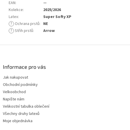
EAN
:
—
Kolekce
:
2025/2026
Latex
:
Super Softy XP
?
Ochrana prstů
:
NE
?
Střih prstů
:
Arrow
Z
á
p
a
Informace pro vás
t
Jak nakupovat
í
Obchodní podmínky
Velkoobchod
Napište nám
Velikostní tabulka oblečení
Všechny druhy latexů
Moje objednávka