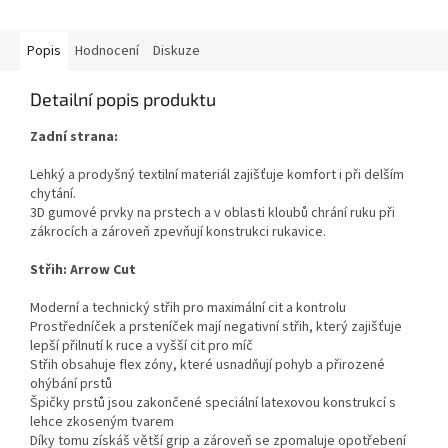
z
5
hvězdiček.
Popis
Hodnocení
Diskuze
Detailní popis produktu
Zadní strana:
Lehký a prodyšný textilní materiál zajišťuje komfort i při delším
chytání.
3D gumové prvky na prstech a v oblasti kloubů chrání ruku při
zákrocích a zároveň zpevňují konstrukci rukavice.
Střih: Arrow Cut
Moderní a technický střih pro maximální cit a kontrolu
Prostředníček a prsteníček mají negativní střih, který zajišťuje
lepší přilnutí k ruce a vyšší cit pro míč
Střih obsahuje flex zóny, které usnadňují pohyb a přirozené
ohýbání prstů
Špičky prstů jsou zakončené speciální latexovou konstrukcí s
lehce zkoseným tvarem
Díky tomu získáš větší grip a zároveň se zpomaluje opotřebení