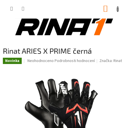
Přejít
NÁKUP
na
obsah
KOŠÍK
Rinat ARIES X PRIME černá
Průměrné
Neohodnoceno
Podrobnosti hodnocení
Značka:
Rinat
Novinka
hodnocení
produktu
je
0,0
z
5
hvězdiček.