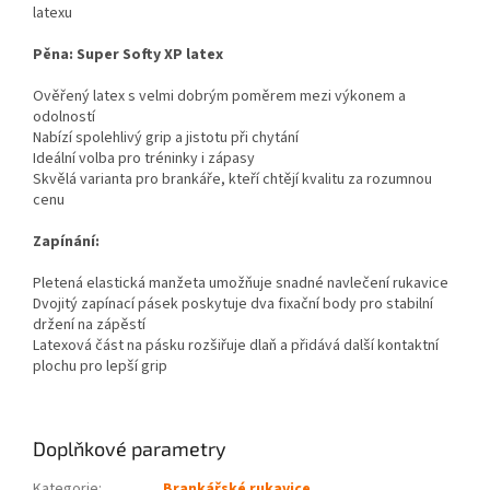
latexu
Pěna: Super Softy XP latex
Ověřený latex s velmi dobrým poměrem mezi výkonem a
odolností
Nabízí spolehlivý grip a jistotu při chytání
Ideální volba pro tréninky i zápasy
Skvělá varianta pro brankáře, kteří chtějí kvalitu za rozumnou
cenu
Zapínání:
Pletená elastická manžeta umožňuje snadné navlečení rukavice
Dvojitý zapínací pásek poskytuje dva fixační body pro stabilní
držení na zápěstí
Latexová část na pásku rozšiřuje dlaň a přidává další kontaktní
plochu pro lepší grip
Doplňkové parametry
Kategorie
:
Brankářské rukavice