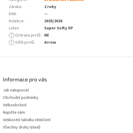
Záruka
:
2 roky
EAN
:
—
Kolekce
:
2025/2026
Latex
:
Super Softy XP
?
Ochrana prstů
:
NE
?
Střih prstů
:
Arrow
Z
á
p
a
Informace pro vás
t
Jak nakupovat
í
Obchodní podmínky
Velkoobchod
Napište nám
Velikostní tabulka oblečení
Všechny druhy latexů