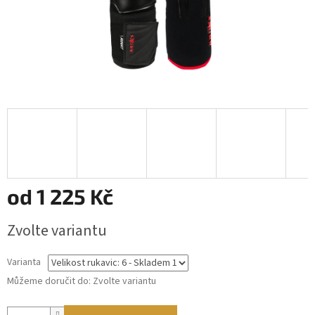
od
1 225 Kč
Měrná
Zvolte variantu
cena:
Varianta
Můžeme doručit do:
Zvolte variantu