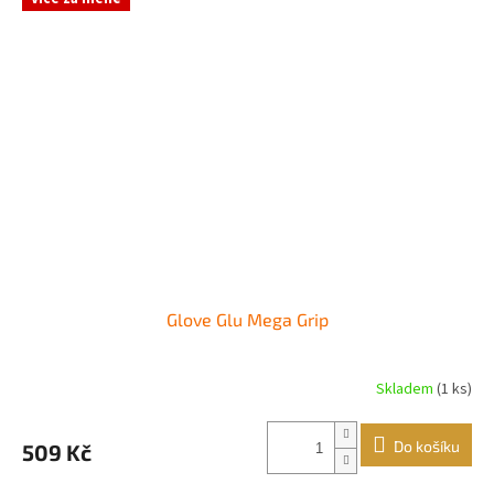
Glove Glu Mega Grip
Skladem
(1 ks)
Průměrné
hodnocení
produktu
Do košíku
509 Kč
je
5,0