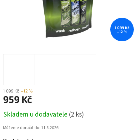
1 099 Kč
–12 %
1 099 Kč
–12 %
959 Kč
Měrná
Skladem u dodavatele
(2 ks)
cena:
Můžeme doručit do:
11.8.2026