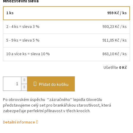
Množstevní sleva
1 ks
959 Kč
/ ks
2 - 4 ks = sleva 3 %
930,23 Kč
/ ks
5 - 9 ks = sleva 5 %
911,05 Kč
/ ks
10 a více ks = sleva 10 %
863,10 Kč
/ ks
Ušetříte
0 Kč
Přidat do košíku
Po obrovském úspěchu ‘‘zázračného‘‘ lepidla GloveGlu
představujeme celý set pro brankářskou starostlivost, která
zabezpečuje perfektní přilnavost v třech krocích.
Detailní informace