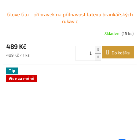
Glove Glu - přípravek na přilnavost latexu brankářských
rukavic
Skladem
(15 ks)
Průměrné
hodnocení
489 Kč
produktu
je
Do košíku
Měrná
489 Kč / 1 ks
5,0
cena:
z
5
Tip
hvězdiček.
Více za méně