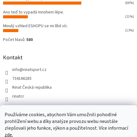
(66%)
Ano teď to vypadá mnohem lépe.
(21%)
Minulý vzhled ESHOPU se mi líbil víc.
(13%)
Počet hlasů:
580
Kontakt
info
@
rinatsport.cz
734166285
Rinat Česká republika
rinatcr
Používáme cookies, abychom Vám umožnili pohodlné
Rinat Europe
www.sport4outlet.cz
prohlížení webu a díky analýze provozu webu neustále
zlepšovali jeho funkce, výkon a použitelnost. Více informací
zde.