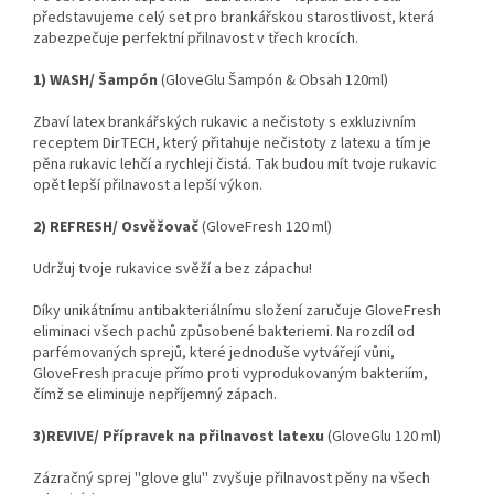
představujeme celý set pro brankářskou starostlivost, která
zabezpečuje perfektní přilnavost v třech krocích.
1) WASH/ Šampón
(GloveGlu Šampón & Obsah 120ml)
Zbaví latex brankářských rukavic a nečistoty s exkluzivním
receptem DirTECH, který přitahuje nečistoty z latexu a tím je
pěna rukavic lehčí a rychleji čistá. Tak budou mít tvoje rukavic
opět lepší přilnavost a lepší výkon.
2) REFRESH/ Osvěžovač
(GloveFresh 120 ml)
Udržuj tvoje rukavice svěží a bez zápachu!
Díky unikátnímu antibakteriálnímu složení zaručuje GloveFresh
eliminaci všech pachů způsobené bakteriemi. Na rozdíl od
parfémovaných sprejů, které jednoduše vytvářejí vůni,
GloveFresh pracuje přímo proti vyprodukovaným bakteriím,
čímž se eliminuje nepříjemný zápach.
3)REVIVE/ Přípravek na přilnavost latexu
(GloveGlu 120 ml)
Zázračný sprej ''glove glu'' zvyšuje přilnavost pěny na všech