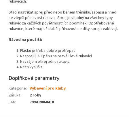
rukavicích.
Stačí nastříkat sprej před nebo během tréninku/zápasu a hned
se zlepší přilnavost rukavic. Sprej je vhodný na všechny typy
rukavic za každých povětrnostních podmínek. Opotřebované
rukavice, které mají už slabší přilnavost se díky spreji reaktivují.
Návod na použití:
Flašku je třeba dobře protřepat
Nasprejuj 2-3 pěnu na pravé i levé rukavici
Navzájem otírej pěnu rukavic
Nech vysušit
Doplňkové parametry
Kategorie
:
Vybavení pro kluby
Záruka
:
2 roky
EAN
:
799439060418
Z
á