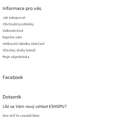
p
a
Informace pro vás
t
Jak nakupovat
í
Obchodní podmínky
Velkoobchod
Napište nám
Velikostní tabulka oblečení
Všechny druhy latexů
Moje objednávka
Facebook
Dotazník
Líbí se Vám nový vzhled ESHOPU?
Ano teď to vypadá lépe.