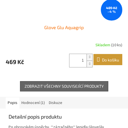
489 Kč
–4 %
Glove Glu Aquagrip
Skladem
(10 ks)
Do košíku
469 Kč
ZOBRAZIT VŠECHNY SOUVISEJÍCÍ PRODUKTY
Popis
Hodnocení (1)
Diskuze
Detailní popis produktu
Po obrovském úspěchu ‘‘zázračného‘‘ lepidla GloveGlu