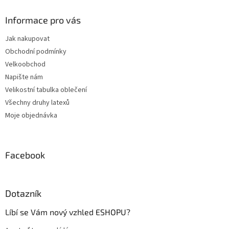
p
a
Informace pro vás
t
Jak nakupovat
í
Obchodní podmínky
Velkoobchod
Napište nám
Velikostní tabulka oblečení
Všechny druhy latexů
Moje objednávka
Facebook
Dotazník
Líbí se Vám nový vzhled ESHOPU?