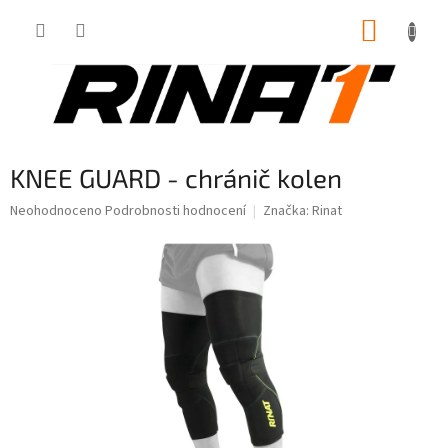
Přejít
NÁKUP
na
obsah
KOŠÍK
KNEE GUARD - chránič kolen
Průměrné
Neohodnoceno
Podrobnosti hodnocení
Značka:
Rinat
hodnocení
produktu
je
0,0
z
5
hvězdiček.