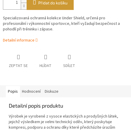
Přidat do košíku
Specializovaná ochranná kolekce Under Shield, určená pro
profesionální i výkonnostní sportovce, kteří vyžadují bezpečnost a
pohodlí při tréninku i zápase.
Detailní informace
ZEPTAT SE
HLÍDAT
SDÍLET
Popis
Hodnocení
Diskuze
Detailní popis produktu
Výrobek je vyrobené z vysoce elastických a prodyšných látek,
jejichž výsledkem je velmi technický oděv, který poskytuje
kompresi, podporu a ochranu díky které předcházíte úrazům