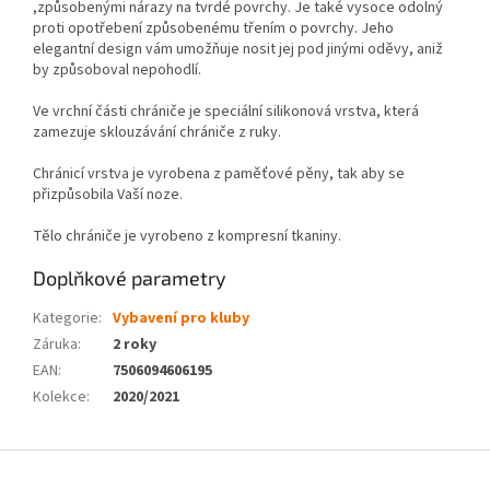
,způsobenými nárazy na tvrdé povrchy. Je také vysoce odolný
proti opotřebení způsobenému třením o povrchy. Jeho
elegantní design vám umožňuje nosit jej pod jinými oděvy, aniž
by způsoboval nepohodlí.
Ve vrchní části chrániče je speciální silikonová vrstva, která
zamezuje sklouzávání chrániče z ruky.
Chránicí vrstva je vyrobena z paměťové pěny, tak aby se
přizpůsobila Vaší noze.
Tělo chrániče je vyrobeno z kompresní tkaniny.
Doplňkové parametry
Kategorie
:
Vybavení pro kluby
Záruka
:
2 roky
EAN
:
7506094606195
Kolekce
:
2020/2021
Z
á