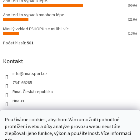
Ano teď to vypadá lépe.
(66%)
Ano teď to vypadá mnohem lépe.
(21%)
Minulý vzhled ESHOPU se mi líbil víc.
(13%)
Počet hlasů:
581
Kontakt
info
@
rinatsport.cz
734166285
Rinat Česká republika
rinatcr
Používáme cookies, abychom Vám umožnili pohodlné
Rinat Europe
www.sport4outlet.cz
prohlížení webu a díky analýze provozu webu neustále
zlepšovali jeho funkce, výkon a použitelnost. Více informací