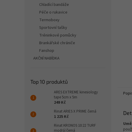
n
Chladící bandáže
e
Péče o rukavice
l
Termoboxy
Sportovní tašky
Tréninkové pomůcky
Brankářské chrániče
Fanshop
AKČNÍ NABÍDKA
Top 10 produktů
ARES EXTREME kinesiology
Popi
tape 5cm x 5m
249 Kč
Rinat ARIES X PRIME černá
Det
1 225 Kč
Uměl
Rinat KRONOS 10:22 TURF
použ
modrá/černá