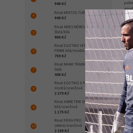
pohm
940 Kč
apod
Rinat KRATOS TURF bílá
trau
949 Kč
Je v
Rinat ARIES NÉMESIS PRIME
sport
žlutá/bílá
900 Kč
Apli
Rinat EGOTIKO VENGADOR
PRIME bílá/modrá
759 Kč
Rinat NKAM TRAINING modrá/
šedá
449 Kč
Rinat EGOTIKO X PRO
modrá/oranžová
2 279 Kč
Rinat ASIMETRIK SGR
bílá/oranžová
1 175 Kč
Rinat FIERA PRO
zelená/oranžová
2 199 Kč