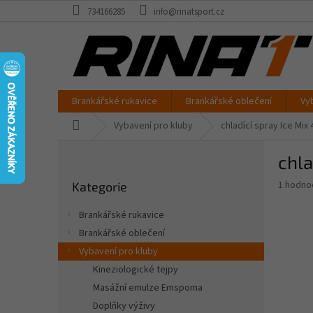
Přejít
734166285
info@rinatsport.cz
na
obsah
Brankářské rukavice
Brankářské oblečení
Vy
Domů
Vybavení pro kluby
chladící spray Ice Mix 
P
chla
o
Přeskočit
s
Průměr
1 hodno
Kategorie
kategorie
t
hodnoce
r
produkt
Brankářské rukavice
a
je
Brankářské oblečení
5,0
n
z
Vybavení pro kluby
n
5
í
Kineziologické tejpy
hvězdič
p
Masážní emulze Emspoma
a
Doplňky výživy