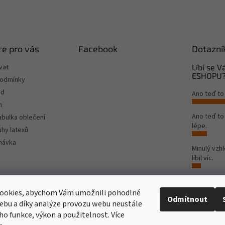
e pro vás
Facebook
Dotazní
vat
Líbí se 
ESHOPU
podmínky
od
Ano teď to
m
Ano teď t
tabulka oblečení
lépe.
hy latexů
návka
Minulý vzh
líbil víc.
Počet hlas
ookies, abychom Vám umožnili pohodlné
Odmítnout
ebu a díky analýze provozu webu neustále
Rinat Europe
www.sport4outlet.cz
eho funkce, výkon a použitelnost. Více