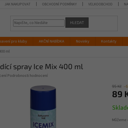
JAK NAKUPOVAT
OBCHODNÍ PODMÍNKY
VELKOOBCHOD
NA
HLEDAT
bavení pro kluby
AKČNÍ NABÍDKA
Novinky
Kontakty
400 ml
dící spray Ice Mix 400 ml
né
cení
Podrobnosti hodnocení
ní
u
95 Kč
–6
89 
Měrná
Skla
cena:
ek.
Můžeme d