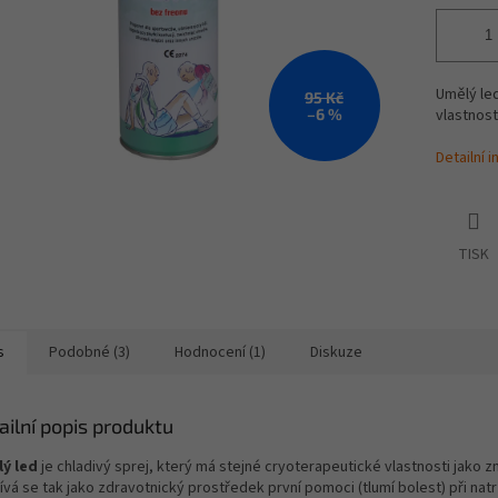
Umělý le
95 Kč
–6 %
vlastnost
Detailní 
TISK
s
Podobné (3)
Hodnocení (1)
Diskuze
ailní popis produktu
ý led
je chladivý sprej, který má stejné cryoterapeutické vlastnosti jako z
ívá se tak jako zdravotnický prostředek první pomoci (tlumí bolest) při nat