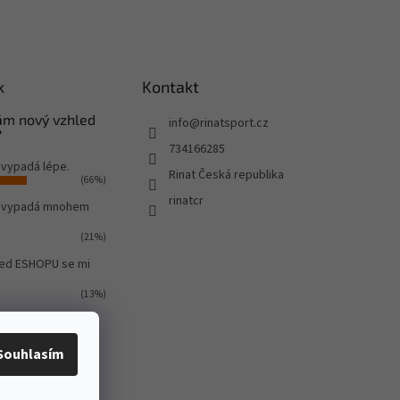
k
Kontakt
Vám nový vzhled
info
@
rinatsport.cz
?
734166285
 vypadá lépe.
Rinat Česká republika
(66%)
rinatcr
o vypadá mnohem
(21%)
led ESHOPU se mi
(13%)
ů:
580
Souhlasím