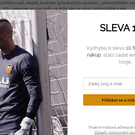
oždění svalů, kloubů, končetin způsobených nárazem – pohmožděním, vy
., kdy zamezuje rozvoji změn ve tkáni jako je výron, pohmoždění a jiná
mata. Neobsahuje freon.
SLEVA 
hodný pro použití ve sportovním lékařství, kdy díky vysoké kvalitě je hojně
ovními oddíly, lékaři, fyzioterapeuty apod.
kace je velmi jednoduchá:
Vychytej si slevu
10 %
nákup
, stačí zadat em
nastříkat opakovaně (2-3 krát) po dobu 1-2 vteřin ze vzdálenosti cca 15-2
postižené místo.
tvoje.
Dbejte přiměřené aplikace, nestříkejte příliš dlouho a z krátké vzdálenost
nedošlo k omrznutí pokožky.
Nepoužívejte na obličej, krk, citlivá místa a do otevřených ran.
Přihlásit se a zís
Tvoje e-mailová adresa je 
Zásady zpracování os