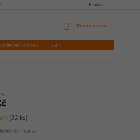
PIŠTE NÁM
VELIKOSTNÍ TABULKA OBLEČENÍ
Přihlášení
VŠECHNY DRUHY LATEX
NÁKUPNÍ
Prázdný košík
KOŠÍK
Hodnocení obchodu
GDPR
 %
Kč
dem
(22 ks)
oručit do:
7.8.2026