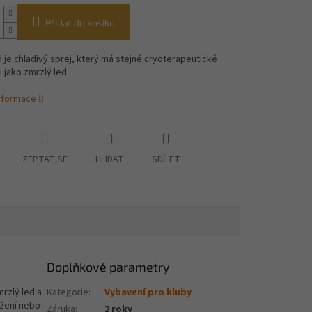
Přidat do košíku
d
je chladivý sprej, který má stejné cryoterapeutické
i jako zmrzlý led.
informace
ZEPTAT SE
HLÍDAT
SDÍLET
Doplňkové parametry
mrzlý led a
Kategorie
:
Vybavení pro kluby
ržení nebo
Záruka
:
2 roky