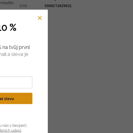
vrtnutím
EAN
:
5906372629021
10 %
 používán
 na tvůj první
ail a sleva je
0 cm na
i, aby
kat slevu
u nás v bezpečí.
obních údajů