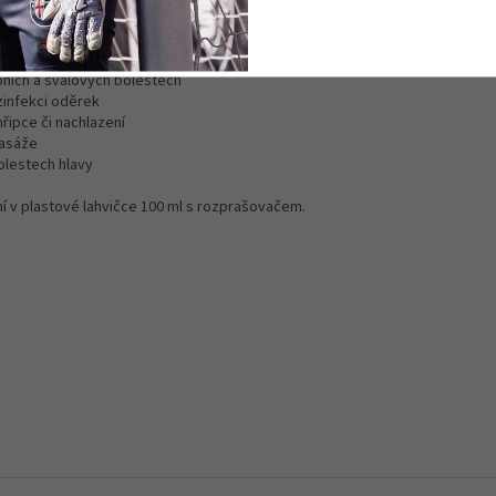
oolu, nerolu a dalších.
covku můžete použít například při při:
bních a svalových bolestech
zinfekci oděrek
hřipce či nachlazení
asáže
olestech hlavy
ní v plastové lahvičce 100 ml s rozprašovačem.