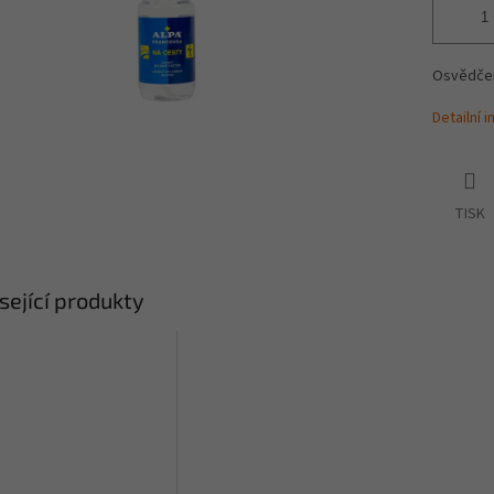
Osvědčen
Detailní 
TISK
sející produkty