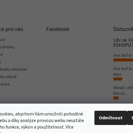
e pro vás
Facebook
Dotazní
vat
Líbí se 
ESHOPU
podmínky
od
Ano teď to
m
Ano teď t
tabulka oblečení
lépe.
hy latexů
návka
Minulý vzh
líbil víc.
Počet hlas
ookies, abychom Vám umožnili pohodlné
Odmítnout
ebu a díky analýze provozu webu neustále
Rinat Europe
www.sport4outlet.cz
eho funkce, výkon a použitelnost. Více