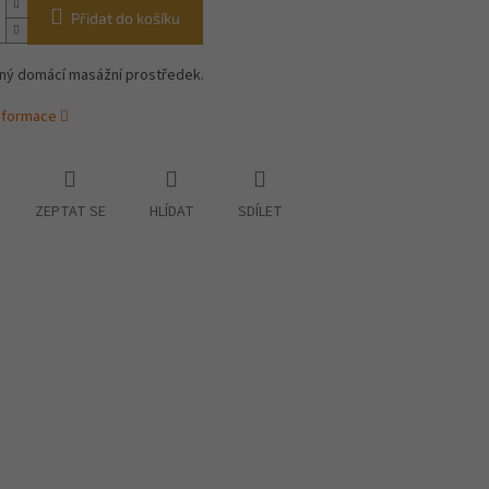
Přidat do košíku
ý domácí masážní prostředek.
informace
ZEPTAT SE
HLÍDAT
SDÍLET