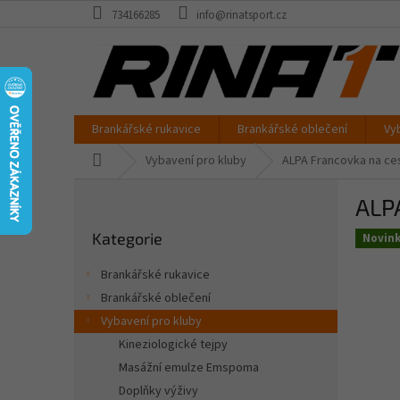
Přejít
734166285
info@rinatsport.cz
na
obsah
Brankářské rukavice
Brankářské oblečení
Vy
Domů
Vybavení pro kluby
ALPA Francovka na ce
P
ALPA
o
Přeskočit
s
Kategorie
kategorie
Novin
t
r
Brankářské rukavice
a
Brankářské oblečení
n
Vybavení pro kluby
n
í
Kineziologické tejpy
p
Masážní emulze Emspoma
a
Doplňky výživy