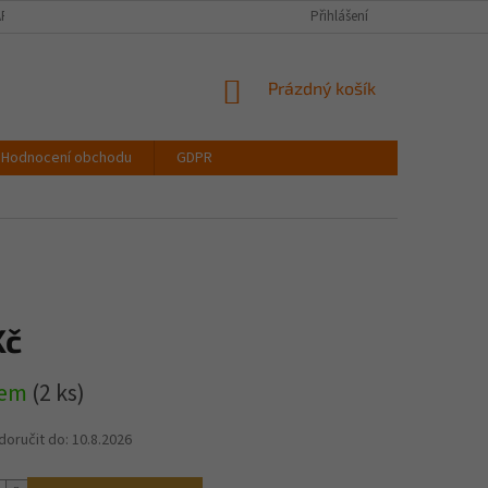
PIŠTE NÁM
VELIKOSTNÍ TABULKA OBLEČENÍ
Přihlášení
VŠECHNY DRUHY LATEX
NÁKUPNÍ
Prázdný košík
KOŠÍK
Hodnocení obchodu
GDPR
Kč
dem
(2 ks)
oručit do:
10.8.2026