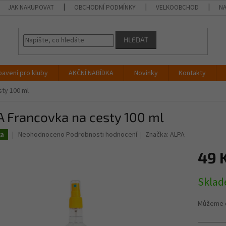
JAK NAKUPOVAT
OBCHODNÍ PODMÍNKY
VELKOOBCHOD
NA
HLEDAT
bavení pro kluby
AKČNÍ NABÍDKA
Novinky
Kontakty
sty 100 ml
 Francovka na cesty 100 ml
Průměrné
Neohodnoceno
Podrobnosti hodnocení
Značka:
ALPA
ka
hodnocení
produktu
49 
je
0,0
Měrná
Skla
z
cena:
5
hvězdiček.
Můžeme d