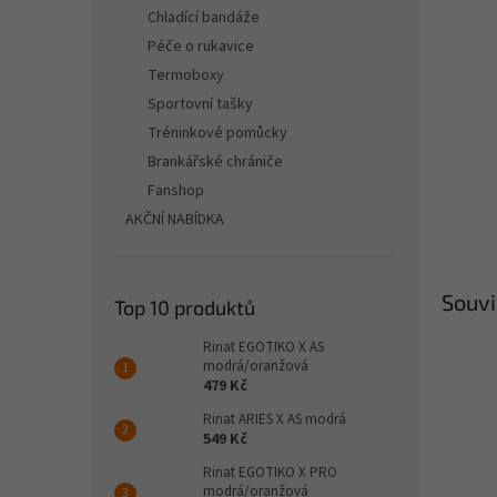
n
Chladící bandáže
e
Péče o rukavice
l
Termoboxy
Sportovní tašky
Tréninkové pomůcky
Brankářské chrániče
Fanshop
AKČNÍ NABÍDKA
Souvi
Top 10 produktů
Rinat EGOTIKO X AS
modrá/oranžová
479 Kč
Rinat ARIES X AS modrá
549 Kč
Rinat EGOTIKO X PRO
modrá/oranžová