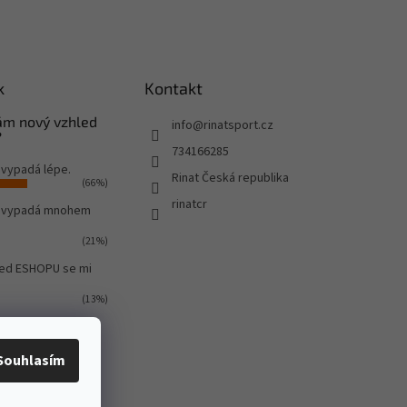
k
Kontakt
Vám nový vzhled
info
@
rinatsport.cz
?
734166285
 vypadá lépe.
Rinat Česká republika
(66%)
rinatcr
o vypadá mnohem
(21%)
led ESHOPU se mi
(13%)
ů:
580
Souhlasím