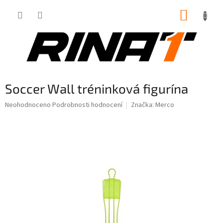
Přejít
NÁKUP
na
obsah
KOŠÍK
Soccer Wall tréninková figurína
Průměrné
Neohodnoceno
Podrobnosti hodnocení
Značka:
Merco
hodnocení
produktu
je
0,0
z
5
hvězdiček.