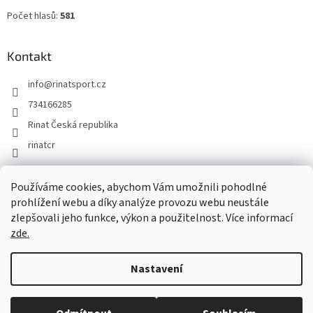
Počet hlasů:
581
Kontakt
info
@
rinatsport.cz
734166285
Rinat Česká republika
rinatcr
Používáme cookies, abychom Vám umožnili pohodlné
Rinat Europe
www.sport4outlet.cz
prohlížení webu a díky analýze provozu webu neustále
zlepšovali jeho funkce, výkon a použitelnost. Více informací
zde.
Vytvořil Shoptet
Nastavení
Copyright 2026
Rinat Česká republika
. Všechna práva vyhrazena.