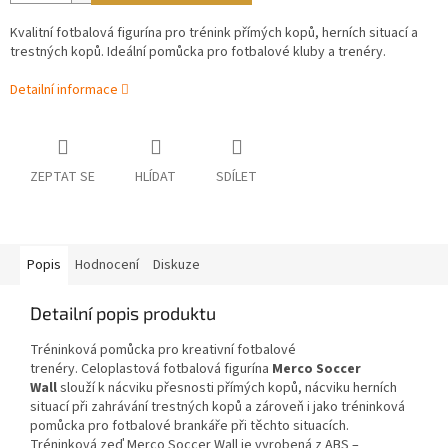
Kvalitní fotbalová figurína pro trénink přímých kopů, herních situací a
trestných kopů. Ideální pomůcka pro fotbalové kluby a trenéry.
Detailní informace
ZEPTAT SE
HLÍDAT
SDÍLET
Popis
Hodnocení
Diskuze
Detailní popis produktu
Tréninková pomůcka
pro kreativní fotbalové
trenéry. Celoplastová fotbalová figurína
Merco Soccer
Wall
slouží k nácviku přesnosti přímých kopů, nácviku herních
situací při zahrávání trestných kopů a zároveň i jako tréninková
pomůcka pro fotbalové brankáře při těchto situacích.
Tréninková zeď Merco Soccer Wall je vyrobená z ABS –