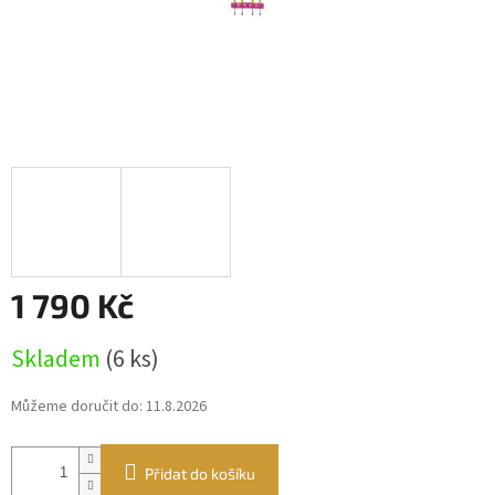
1 790 Kč
Měrná
Skladem
(6 ks)
cena:
Můžeme doručit do:
11.8.2026
Přidat do košíku