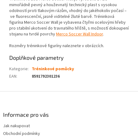
mimořádně pevný a houževnatý technický plast s vysokou
odolností proti tlakovým rázům, vhodný do jakéhokoliv počasí –
ve fluorescenční, jasně viditelné žluté barvě. Tréninková
figurína Merco Soccer Wall je vybavena čtyřmi ocelovými hřeby
pro stabilní ukotvení do travnatého hřiště, s možností dokoupení
stojanu na tvrdé povrchy
Merco Soccer Wall Indoor
.
Rozměry tréninkové figuríny naleznete v obrázcích.
Doplňkové parametry
Kategorie
:
Tréninkové pomůcky
EAN
:
8591792301236
Z
á
p
a
Informace pro vás
t
Jak nakupovat
í
Obchodní podmínky