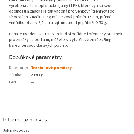
cvičební zóny. Značka na podlahu ve tvaru kruhu je
vyrobená z termoplastické gumy (TPR), která vyniká svou
odolností a značka je tak vhodná pro venkovní tréninky i do
tělocvičen. Značka Ring má celkový průměr 15 cm, průměr
vnitřního otvoru 2,5 cm a její hmotnost je přibližně 50 g.
Cena je uvedena za 1 kus. Pokud si pořídíte i přenosný stojánek
pro značky na podlahu, můžete si vytvořit ze značek Ring
barevnou sadu dle svých potřeb.
Doplňkové parametry
Kategorie
:
Tréninkové pomůcky
Záruka
:
2 roky
EAN
:
—
Z
á
p
a
Informace pro vás
t
Jak nakupovat
í