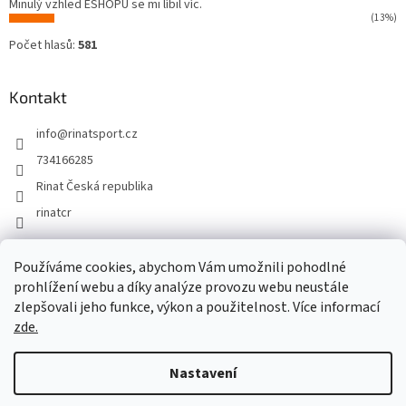
Minulý vzhled ESHOPU se mi líbil víc.
(13%)
Počet hlasů:
581
Kontakt
info
@
rinatsport.cz
734166285
Rinat Česká republika
rinatcr
Používáme cookies, abychom Vám umožnili pohodlné
Rinat Europe
www.sport4outlet.cz
prohlížení webu a díky analýze provozu webu neustále
zlepšovali jeho funkce, výkon a použitelnost. Více informací
zde.
Vytvořil Shoptet
Nastavení