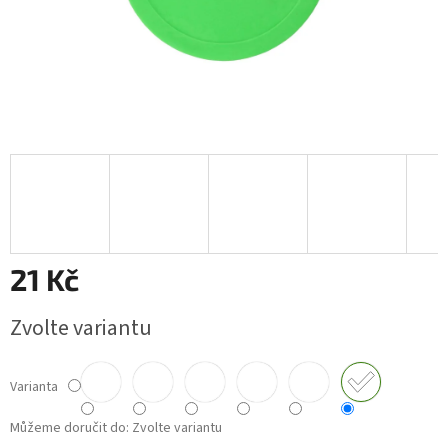
21 Kč
Měrná
Zvolte variantu
cena:
Varianta
Můžeme doručit do:
Zvolte variantu