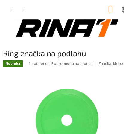
Přejít
NÁKUP
na
obsah
KOŠÍK
Ring značka na podlahu
Průměrné
1 hodnocení
Podrobnosti hodnocení
Značka:
Merco
Novinka
hodnocení
produktu
je
5,0
z
5
hvězdiček.