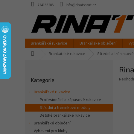
Přejít
734166285
info@rinatsport.cz
na
obsah
Brankářské rukavice
Brankářské oblečení
Vy
Domů
Brankářské rukavice
Střední a tréninkov
P
Rin
o
Přeskočit
s
Průměr
Neohod
Kategorie
kategorie
t
hodnoce
r
produkt
Brankářské rukavice
a
je
Profesionální a zápasové rukavice
0,0
n
z
Střední a tréninkové modely
n
5
í
Dětské brankářské rukavice
hvězdič
p
Brankářské oblečení
a
Vybavení pro kluby