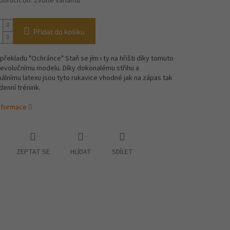
oručit do:
Zvolte variantu
Přidat do košíku
 překladu "Ochránce" Staň se jím i ty na hřišti díky tomuto
evolučnímu modelu. Díky dokonalému střihu a
álnímu latexu jsou tyto rukavice vhodné jak na zápas tak
enní trénink.
informace
ZEPTAT SE
HLÍDAT
SDÍLET