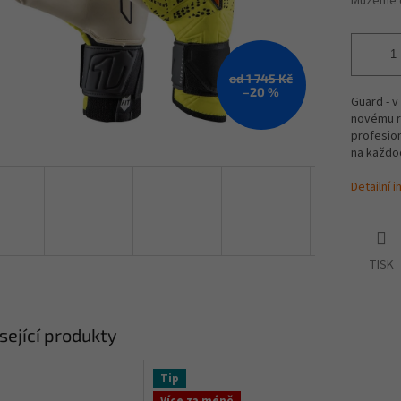
Můžeme d
od 1 745 Kč
–20 %
Guard - v
novému r
profesion
na každod
Detailní 
TISK
sející produkty
Tip
Více za méně