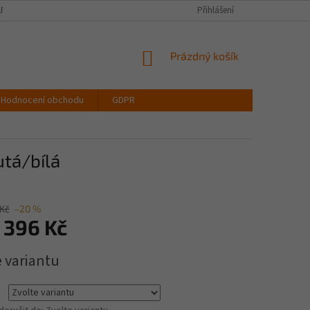
PIŠTE NÁM
VELIKOSTNÍ TABULKA OBLEČENÍ
Přihlášení
VŠECHNY DRUHY LATEX
NÁKUPNÍ
Prázdný košík
KOŠÍK
Hodnocení obchodu
GDPR
tá/bílá
 Kč
–20 %
 396 Kč
e variantu