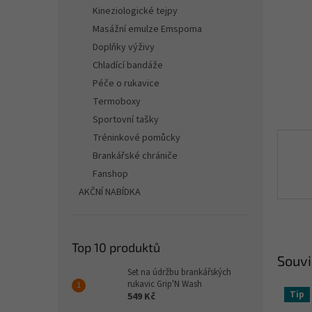
n
Kineziologické tejpy
e
Masážní emulze Emspoma
l
Doplňky výživy
Chladící bandáže
Péče o rukavice
Termoboxy
Sportovní tašky
Tréninkové pomůcky
Brankářské chrániče
Fanshop
AKČNÍ NABÍDKA
Top 10 produktů
Souvi
Set na údržbu brankářských
rukavic Grip'N Wash
Tip
549 Kč