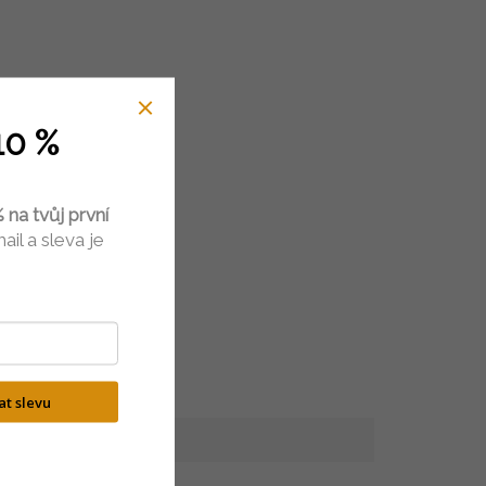
10 %
 na tvůj první
ail a sleva je
kat slevu