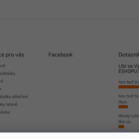
e pro vás
Facebook
Dotazní
vat
Líbí se 
ESHOPU
podmínky
od
Ano teď to
m
Ano teď t
tabulka oblečení
lépe.
hy latexů
návka
Minulý vzh
líbil víc.
Počet hlas