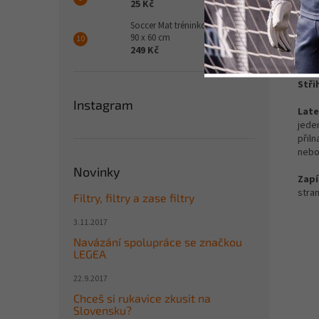
25 Kč
Det
Soccer Mat tréninková podložka
90 x 60 cm
Hřbe
249 Kč
velmi
Stři
Instagram
Late
jede
přil
nebo
Novinky
Zapí
stran
Filtry, filtry a zase filtry
3.11.2017
Navázání spolupráce se značkou
LEGEA
22.9.2017
Chceš si rukavice zkusit na
Slovensku?