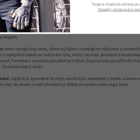
Tvoje e-mailová adresa je 
ailní popis produktu
Zásady zpracování os
t ruky:
Velmi odolný latex, který je našitý na funkčním textilu zaručí, že je 
 pohodlná a ideální pasuje na ruku.
h:
Negativ
x:
3mm Omega Grip latex, německý latex s vynikajícím výkonem a odolností
n z nejlepších latexů na světovém trhu, který zaručuje absolutní a bezkonk
navost. Formulace vyvinutá speciálně pro Rinat. Doporučeno pro přírodní trá
 částečně mokrý terén.
nání
:
Zápěstí je zpevněné širokým elastickým zapínáním z textilu a latexu na
ě ruky. Na druhé straně předloktí je štítek pro jméno nebo logo týmu.