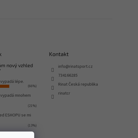
k
Kontakt
Vám nový vzhled
info
@
rinatsport.cz
?
734166285
 vypadá lépe.
Rinat Česká republika
(66%)
rinatcr
o vypadá mnohem
(21%)
led ESHOPU se mi
(13%)
ů:
581