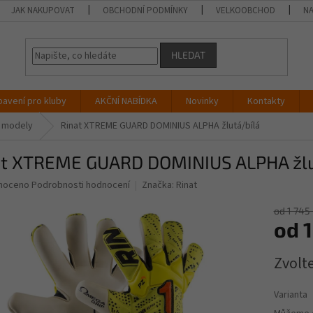
JAK NAKUPOVAT
OBCHODNÍ PODMÍNKY
VELKOOBCHOD
NA
HLEDAT
bavení pro kluby
AKČNÍ NABÍDKA
Novinky
Kontakty
é modely
Rinat XTREME GUARD DOMINIUS ALPHA žlutá/bílá
at XTREME GUARD DOMINIUS ALPHA žlu
né
noceno
Podrobnosti hodnocení
Značka:
Rinat
ní
u
od 1 745
od
1
Měrná
Zvolt
cena:
ek.
Varianta