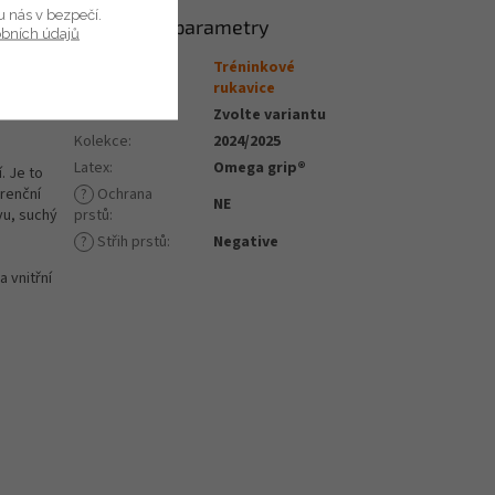
u nás v bezpečí.
Doplňkové parametry
obních údajů
Tréninkové
rukavice
Kategorie
:
rukavice
EAN
:
Zvolte variantu
Kolekce
:
2024/2025
Latex
:
Omega grip®
. Je to
urenční
?
Ochrana
NE
vu, suchý
prstů
:
?
Střih prstů
:
Negative
 vnitřní