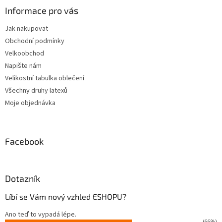
a
Informace pro vás
t
Jak nakupovat
í
Obchodní podmínky
Velkoobchod
Napište nám
Velikostní tabulka oblečení
Všechny druhy latexů
Moje objednávka
Facebook
Dotazník
Líbí se Vám nový vzhled ESHOPU?
Ano teď to vypadá lépe.
(66%)