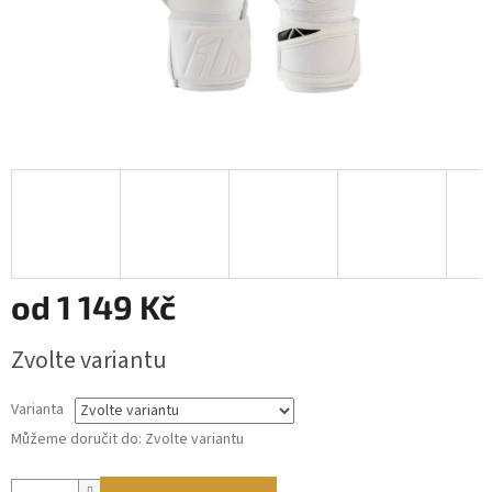
od
1 149 Kč
Měrná
Zvolte variantu
cena:
Varianta
Můžeme doručit do:
Zvolte variantu