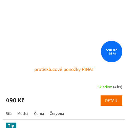
590 Kč
–16 %
protiskluzové ponožky RINAT
Skladem
(4 ks)
Průměrné
hodnocení
produktu
490 Kč
DETAIL
je
5,0
Bílá
Modrá
Černá
Červená
z
5
hvězdiček.
Tip