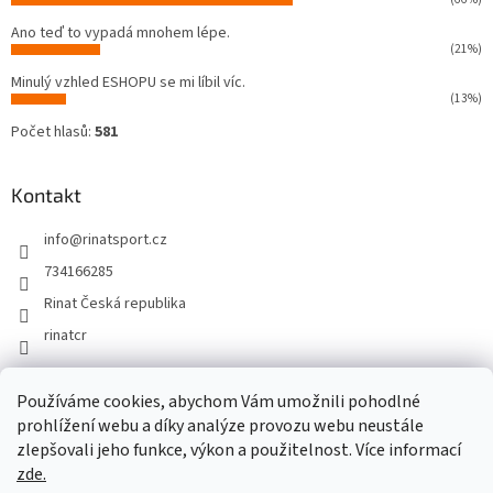
Ano teď to vypadá mnohem lépe.
(21%)
Minulý vzhled ESHOPU se mi líbil víc.
(13%)
Počet hlasů:
581
Kontakt
info
@
rinatsport.cz
734166285
Rinat Česká republika
rinatcr
Používáme cookies, abychom Vám umožnili pohodlné
Rinat Europe
www.sport4outlet.cz
prohlížení webu a díky analýze provozu webu neustále
zlepšovali jeho funkce, výkon a použitelnost. Více informací
zde.