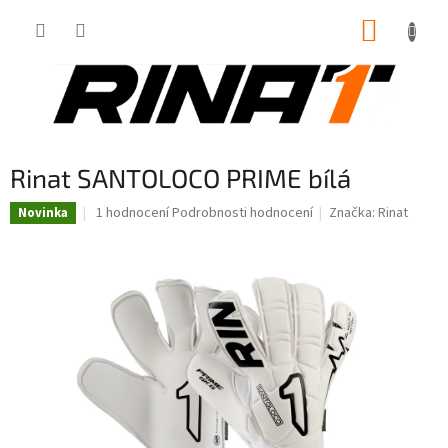
Přejít
NÁKUP
na
obsah
KOŠÍK
Rinat SANTOLOCO PRIME bílá
Průměrné
1 hodnocení
Podrobnosti hodnocení
Značka:
Rinat
Novinka
hodnocení
produktu
je
5,0
z
5
hvězdiček.