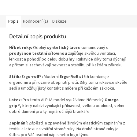
5,0
z
5
hvězdiček.
Popis
Hodnocení (1)
Diskuze
Detailní popis produktu
Hřbet ruky
:
Odolný
syntetický latex
kombinovaný s
prodyšnou textilní síťovinou
zajišťuje skvělou ventilaci,
lehkost a pohodlí po celou dobu hry. Rukavice díky tomu dýchají
a přitom si zachovávají pevnost a stabilitu při každém zákroku.
Střih
:
Ergo-roll®:
Moderní
Ergo-Roll střih
kombinuje
ergonomii a přirozené obepnutí prstů. Díky tomu rukavice skvěle
sedí a umožňují jistý kontakt s míčem při každém zákroku.
Latex
:
Pro tento ALPHA model využíváme Německý
Omega
grip®,
který nabízí vynikající přilnavost, velkou odolnost, velmi
dobré tlumení pro ty nejnáročnější brankáře.
Zapínání
:
Zápěstí je zpevněné širokým elastickým zapínáním z
textilu a latexu na vnitřní straně ruky. Na druhé straně ruky je
štítek pro Váš osobní nápis nebo logo týmu.