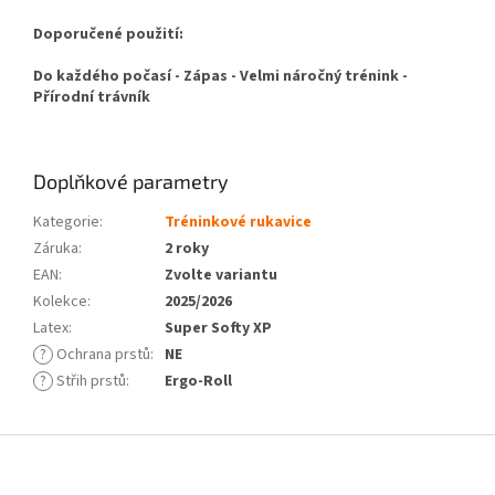
Doporučené použití:
Do každého počasí - Zápas - Velmi náročný trénink -
Přírodní trávník
Doplňkové parametry
Kategorie
:
Tréninkové rukavice
Záruka
:
2 roky
EAN
:
Zvolte variantu
Kolekce
:
2025/2026
Latex
:
Super Softy XP
?
Ochrana prstů
:
NE
?
Střih prstů
:
Ergo-Roll
Z
á
p