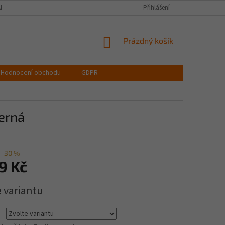
PIŠTE NÁM
VELIKOSTNÍ TABULKA OBLEČENÍ
Přihlášení
VŠECHNY DRUHY LATEX
NÁKUPNÍ
Prázdný košík
KOŠÍK
Hodnocení obchodu
GDPR
erná
–30 %
9 Kč
e variantu