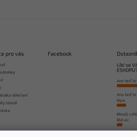
e pro vás
Facebook
Dotazní
vat
Líbí se 
ESHOPU
podmínky
od
Ano teď to
m
Ano teď t
tabulka oblečení
lépe.
hy latexů
návka
Minulý vzh
líbil víc.
Počet hlas