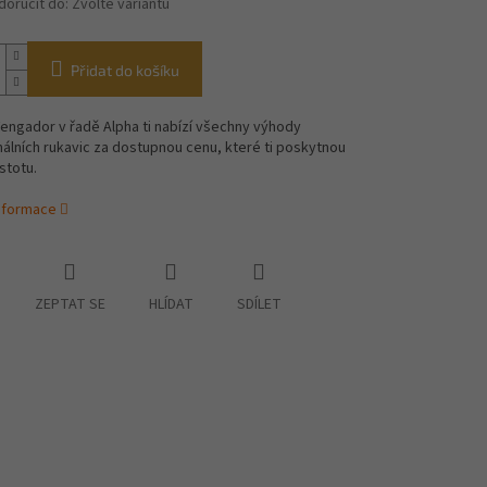
oručit do:
Zvolte variantu
Přidat do košíku
engador v řadě Alpha ti nabízí všechny výhody
álních rukavic za dostupnou cenu, které ti poskytnou
stotu.
informace
ZEPTAT SE
HLÍDAT
SDÍLET