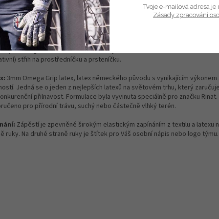
ailní popis produktu
Tvoje e-mailová adresa je 
Zásady zpracování os
t ruky:
Syntetický latex na ukazováčku a malíčku pro zpevnění těla rukav
 na prostřednících a to vše zasazené do velmi prodyšné a elastické textili
h:
Hybrid Negativ-roll - Jedná se o kulatý střih na ukazováčku a malíčku a o vn
tivní) střih na prostředníčku a prsteníčku.
x:
3mm Omega Grip latex, latex německého původu s vynikajícím výkonem 
ností. Jedná se o jeden z nejlepších latexů na světovém trhu, který zaručuj
onkurenční přilnavost. Formulace byla vyvinuta speciálně pro značku Rinat.
ručeno pro přírodní trávu, suchý nebo částečně vlhký terén.
nání
:
Zápěstí je zpevněné širokým elastickým zapínáním z textilu a latexu na
ě ruky. Na druhé straně ruky je štítek pro Váš osobní nápis nebo logo týmu