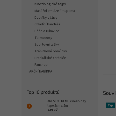
n
Kineziologické tejpy
e
Masážní emulze Emspoma
l
Doplňky výživy
Chladící bandáže
Péče o rukavice
Termoboxy
Sportovní tašky
Tréninkové pomůcky
Brankářské chrániče
Fanshop
AKČNÍ NABÍDKA
Top 10 produktů
Souvi
ARES EXTREME kinesiology
Tip
tape 5cm x 5m
249 Kč