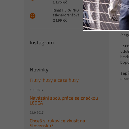
Det
1 175 Kč
Rinat FIERA PRO
Hřbe
zelená/oranžová
prvky
2 199 Kč
Stři
(nega
Instagram
Late
odol
bezk
Dopo
Novinky
Zapí
stran
Filtry, filtry a zase filtry
3.11.2017
Navázání spolupráce se značkou
LEGEA
22.9.2017
Chceš si rukavice zkusit na
Slovensku?