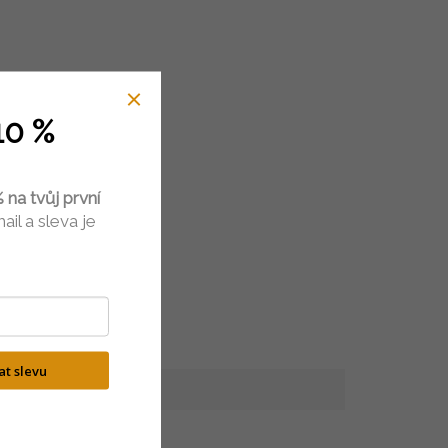
10 %
 na tvůj první
ail a sleva je
kat slevu