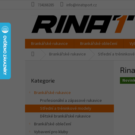
Přejít
734166285
info@rinatsport.cz
na
obsah
Brankářské rukavice
Brankářské oblečení
Vy
Domů
Brankářské rukavice
Střední a tréninkov
P
Rin
o
Přeskočit
s
Kategorie
kategorie
Novin
t
r
Brankářské rukavice
a
Profesionální a zápasové rukavice
n
Střední a tréninkové modely
n
í
Dětské brankářské rukavice
p
Brankářské oblečení
a
Vybavení pro kluby