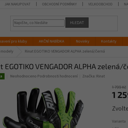
JAK NAKUPOVAT
OBCHODNÍ PODMÍNKY
VELKOOBCHOD
NA
HLEDAT
bavení pro kluby
AKČNÍ NABÍDKA
Novinky
Kontakty
é modely
Rinat EGOTIKO VENGADOR ALPHA zelená/černá
at EGOTIKO VENGADOR ALPHA zelená/č
Průměrné
Neohodnoceno
Podrobnosti hodnocení
Značka:
Rinat
ka
hodnocení
produktu
1 799 Kč
je
1 25
0,0
z
Měrná
Zvolt
5
cena:
hvězdiček.
Varianta