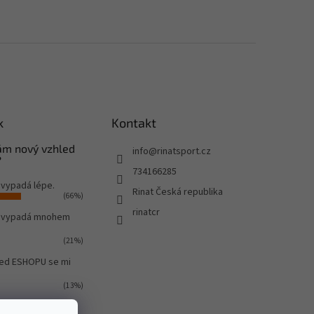
k
Kontakt
Vám nový vzhled
info
@
rinatsport.cz
?
734166285
 vypadá lépe.
Rinat Česká republika
(66%)
rinatcr
o vypadá mnohem
(21%)
led ESHOPU se mi
(13%)
ů:
580