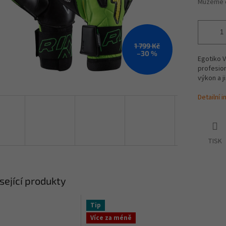
Můžeme d
1 799 Kč
–30 %
Egotiko V
profesion
výkon a ji
Detailní 
TISK
sející produkty
Tip
Více za méně