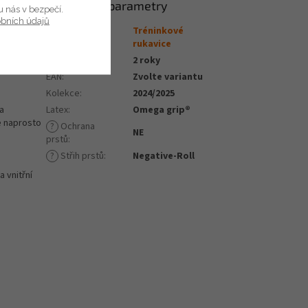
Doplňkové parametry
u nás v bezpečí.
obních údajů
Tréninkové
ice, gumové
Kategorie
:
rukavice
e.
Záruka
:
2 roky
itřní
EAN
:
Zvolte variantu
Kolekce
:
2024/2025
a
Latex
:
Omega grip®
e naprosto
?
Ochrana
NE
prstů
:
?
Střih prstů
:
Negative-Roll
 vnitřní
.