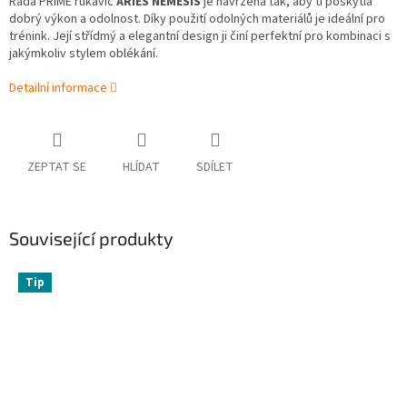
Řada PRIME rukavic
ARIES NÉMESIS
je navržena tak, aby ti poskytla
dobrý výkon a odolnost. Díky použití odolných materiálů je ideální pro
trénink. Její střídmý a elegantní design ji činí perfektní pro kombinaci s
jakýmkoliv stylem oblékání.
Detailní informace
ZEPTAT SE
HLÍDAT
SDÍLET
Související produkty
Tip