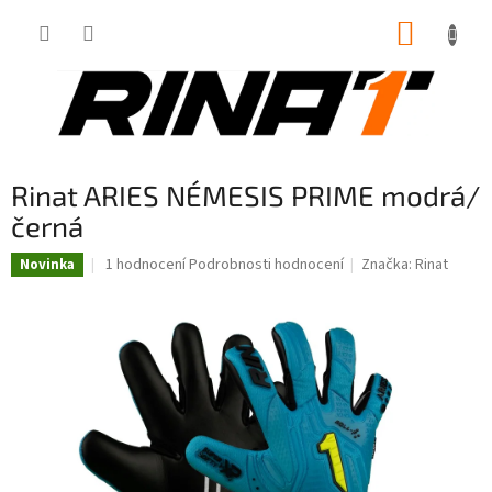
Přejít
NÁKUP
na
obsah
KOŠÍK
Rinat ARIES NÉMESIS PRIME modrá/
černá
Průměrné
1 hodnocení
Podrobnosti hodnocení
Značka:
Rinat
Novinka
hodnocení
produktu
je
5,0
z
5
hvězdiček.