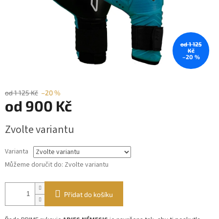
od 1 125
Kč
–20 %
od 1 125 Kč
–20 %
od
900 Kč
Měrná
Zvolte variantu
cena:
Varianta
Můžeme doručit do:
Zvolte variantu
Přidat do košíku