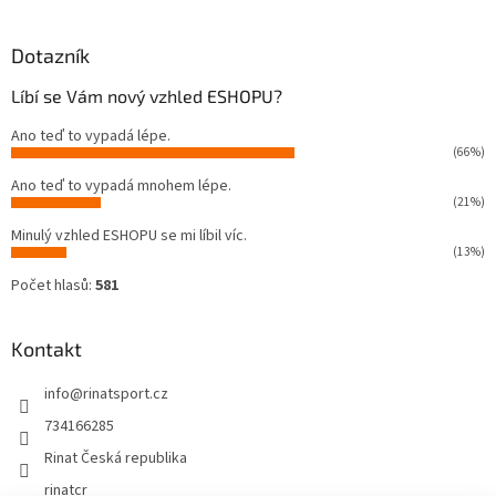
Dotazník
Líbí se Vám nový vzhled ESHOPU?
Ano teď to vypadá lépe.
(66%)
Ano teď to vypadá mnohem lépe.
(21%)
Minulý vzhled ESHOPU se mi líbil víc.
(13%)
Počet hlasů:
581
Kontakt
info
@
rinatsport.cz
734166285
Rinat Česká republika
rinatcr