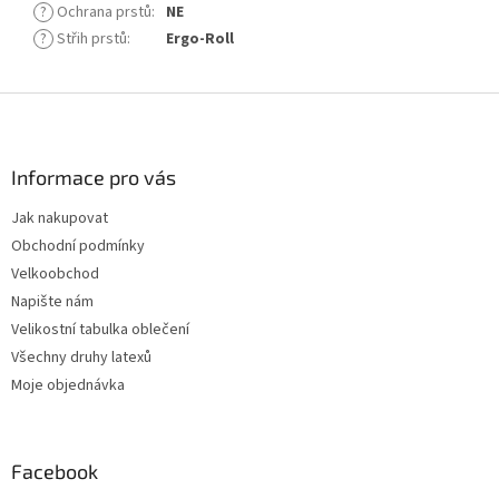
?
Ochrana prstů
:
NE
?
Střih prstů
:
Ergo-Roll
Z
á
p
a
Informace pro vás
t
Jak nakupovat
í
Obchodní podmínky
Velkoobchod
Napište nám
Velikostní tabulka oblečení
Všechny druhy latexů
Moje objednávka
Facebook