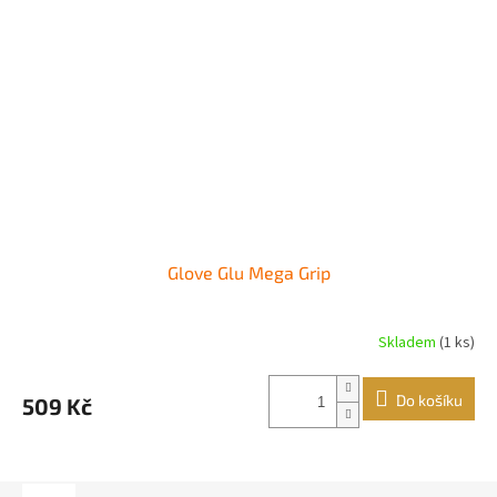
Glove Glu Mega Grip
Skladem
(1 ks)
Průměrné
hodnocení
produktu
Do košíku
509 Kč
je
5,0
z
5
hvězdiček.