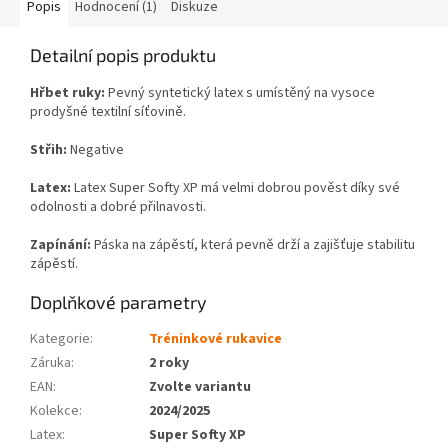
Popis
Hodnocení (1)
Diskuze
Detailní popis produktu
Hřbet ruky:
Pevný s
yntetický latex s umístěný na vysoce
prodyšné textilní síťovině.
Střih:
Negative
Latex:
Latex Super Softy XP má velmi dobrou pověst díky své
odolnosti a dobré přilnavosti.
Zapínání:
Páska na zápěstí, která pevně drží a zajišťuje stabilitu
zápěstí.
Doplňkové parametry
Kategorie
:
Tréninkové rukavice
Záruka
:
2 roky
EAN
:
Zvolte variantu
Kolekce
:
2024/2025
Latex
:
Super Softy XP