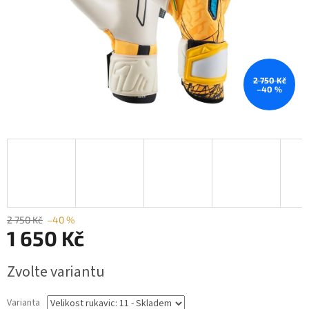
2 750 Kč
–40 %
2 750 Kč
–40 %
1 650 Kč
Měrná
Zvolte variantu
cena:
Varianta