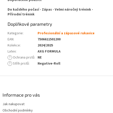
Doporučené použití:
Do každého počasí - Zápas - Velmi náročný trénink -
Přírodní trénink
Doplňkové parametry
Kategorie
:
Profesionální a zápasové rukavice
EAN
:
7506611501200
Kolekce
:
2024/2025
Latex
:
AXG FORMULA
?
Ochrana prstů
:
NE
?
Střih prstů
:
Negative-Roll
Z
á
p
a
Informace pro vás
t
Jak nakupovat
í
Obchodní podmínky