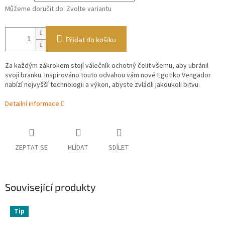
Můžeme doručit do:
Zvolte variantu
Přidat do košíku
Za každým zákrokem stojí válečník ochotný čelit všemu, aby ubránil
svojí branku. Inspirováno touto odvahou vám nové Egotiko Vengador
nabízí nejvyšší technologii a výkon, abyste zvládli jakoukoli bitvu.
Detailní informace
ZEPTAT SE
HLÍDAT
SDÍLET
Související produkty
Tip