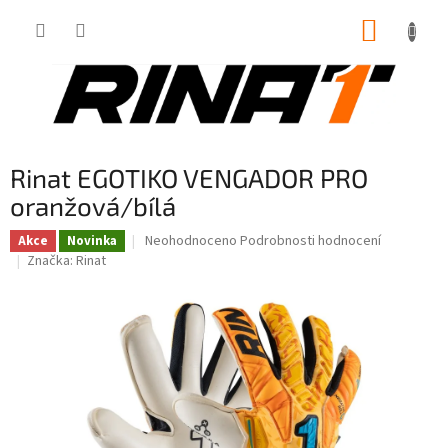
Přejít
NÁKUP
na
obsah
KOŠÍK
Rinat EGOTIKO VENGADOR PRO
oranžová/bílá
Průměrné
Neohodnoceno
Podrobnosti hodnocení
Akce
Novinka
hodnocení
Značka:
Rinat
produktu
je
0,0
z
5
hvězdiček.