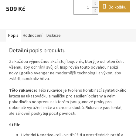
produktu
Do košíku
509 Kč
je
5,0
z
5
hvězdiček.
Popis
Hodnocení
Diskuze
Detailní popis produktu
Za každou výjimečnou akcí stojí bojovník, který je ochoten čelit
všemu, aby ochránil svůj cíl. Inspirován touto odvahou nabízí
nový Egotiko Avenger nejmodernější technologii a výkon, aby
zvládl jakoukoliv bitvu.
Tělo rukavice:
Tělo rukavice je tvořeno kombinací syntetického
latexu na ukazováčku a malíčku pro zesílení ochrany a velmi
pohodlného neoprenu na kterém jsou gumové prvky pro
dokonalé vyrážení míče a ochranu kloubů.
Rukavice jsou lehké,
ale zároveň poskytují pocit pevnosti.
Střih
:
Hybridní Negative- roll - vnitřní šití u prostředních prstů a