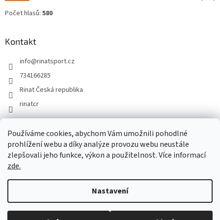
Počet hlasů:
580
Kontakt
info
@
rinatsport.cz
734166285
Rinat Česká republika
rinatcr
Používáme cookies, abychom Vám umožnili pohodlné
Rinat Europe
www.sport4outlet.cz
prohlížení webu a díky analýze provozu webu neustále
zlepšovali jeho funkce, výkon a použitelnost. Více informací
zde.
Vytvořil Shoptet
Nastavení
Copyright 2026
Rinat Česká republika
. Všechna práva vyhrazena.