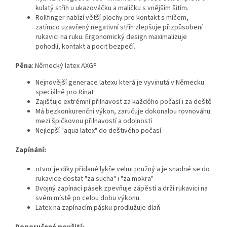
kulatý střih u ukazováčku a malíčku s vnějším šitím.
Rollfinger nabízí větší plochy pro kontakt s míčem,
zatímco uzavřený negativní střih zlepšuje přizpůsobení
rukavici na ruku. Ergonomický design maximalizuje
pohodlí, kontakt a pocit bezpečí.
Pěna
: Německý latex AXG®
Nejnovější generace latexu která je vyvinutá v Německu
speciálně pro Rinat
Zajišťuje extrémní přilnavost za každého počasí i za deště
Má bezkonkurenční výkon, zaručuje dokonalou rovnováhu
mezi špičkovou přilnavostí a odolností
Nejlepší "aqua latex" do deštivého počasí
Zapínání:
otvor je díky přidané lykře velmi pružný a je snadné se do
rukavice dostat "za sucha" i "za mokra"
Dvojný zapínací pásek zpevňuje zápěstí a drží rukavici na
svém místě po celou dobu výkonu.
Latex na zapínacím pásku prodlužuje dlaň