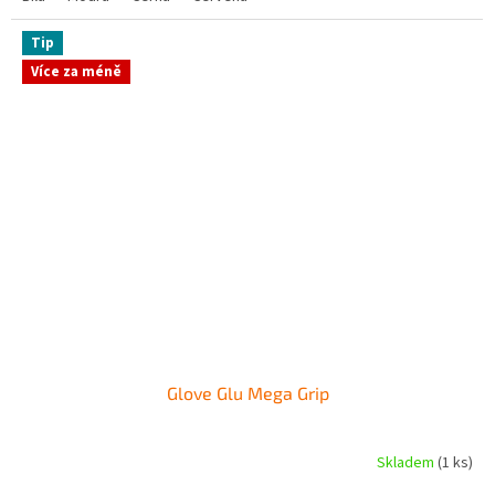
z
5
hvězdiček.
Tip
Více za méně
Glove Glu Mega Grip
Skladem
(1 ks)
Průměrné
hodnocení