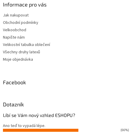
í
a
Informace pro vás
p
t
r
Jak nakupovat
í
v
Obchodní podmínky
k
y
Velkoobchod
v
Napište nám
ý
Velikostní tabulka oblečení
p
i
Všechny druhy latexů
s
Moje objednávka
u
Facebook
Dotazník
Líbí se Vám nový vzhled ESHOPU?
Ano teď to vypadá lépe.
(66%)