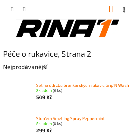
Přejít
NÁKUP
na
obsah
KOŠÍK
Péče o rukavice
, Strana 2
Nejprodávanější
Set na údržbu brankářských rukavic Grip'N Wash
Skladem
(6 ks)
549 Kč
Stop'em Smelling Spray Peppermint
Skladem
(8 ks)
299 Kč