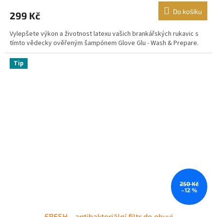
Do košíku
299 Kč
Vylepšete výkon a životnost latexu vašich brankářských rukavic s
tímto vědecky ověřeným šampónem Glove Glu - Wash & Prepare.
Tip
250 Kč
–12 %
FRESH - antibakteriální filtr do obuvi