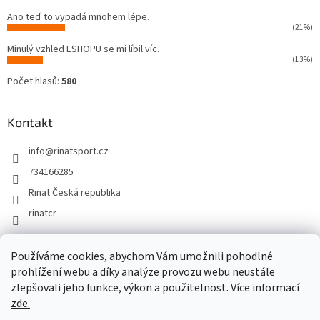
Ano teď to vypadá mnohem lépe.
(21%)
Minulý vzhled ESHOPU se mi líbil víc.
(13%)
Počet hlasů:
580
Kontakt
info
@
rinatsport.cz
734166285
Rinat Česká republika
rinatcr
Používáme cookies, abychom Vám umožnili pohodlné
Rinat Europe
www.sport4outlet.cz
prohlížení webu a díky analýze provozu webu neustále
zlepšovali jeho funkce, výkon a použitelnost. Více informací
zde.