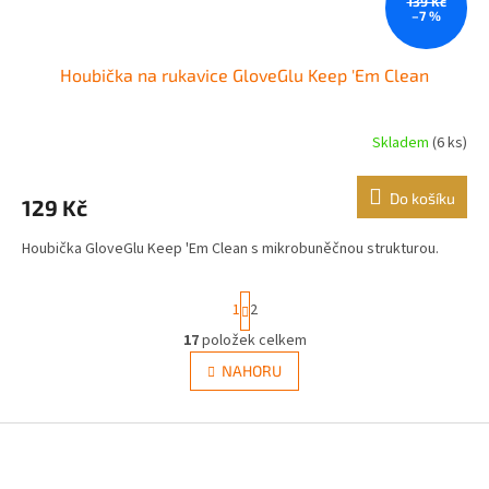
139 Kč
–7 %
Houbička na rukavice GloveGlu Keep 'Em Clean
Skladem
(6 ks)
Do košíku
129 Kč
Houbička GloveGlu Keep 'Em Clean s mikrobuněčnou strukturou.
S
1
2
t
r
17
položek celkem
O
á
v
NAHORU
n
l
k
á
o
v
Z
d
á
a
á
n
c
p
í