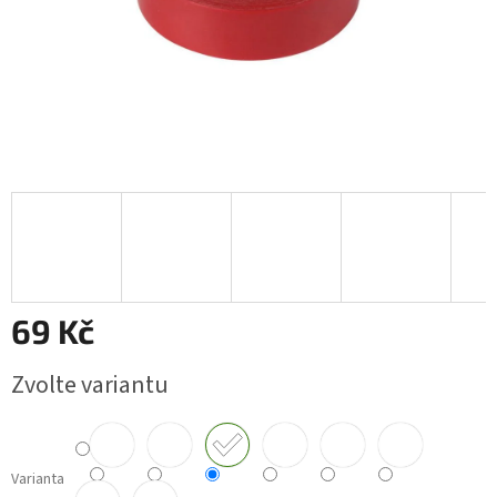
69 Kč
Měrná
Zvolte variantu
cena:
Varianta