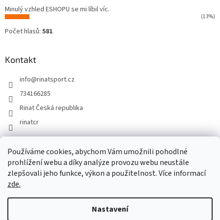
Minulý vzhled ESHOPU se mi líbil víc.
(13%)
Počet hlasů:
581
Kontakt
info
@
rinatsport.cz
734166285
Rinat Česká republika
rinatcr
Používáme cookies, abychom Vám umožnili pohodlné
Rinat Europe
www.sport4outlet.cz
prohlížení webu a díky analýze provozu webu neustále
zlepšovali jeho funkce, výkon a použitelnost. Více informací
zde.
Vytvořil Shoptet
Nastavení