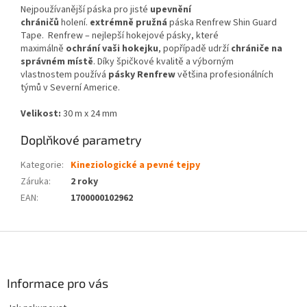
Nejpoužívanější páska pro jisté
upevnění
chráničů
holení.
extrémně pružná
páska Renfrew Shin Guard
Tape. Renfrew – nejlepší hokejové pásky, které
maximálně
ochrání vaši hokejku
, popřípadě udrží
chrániče na
správném místě
. Díky špičkové kvalitě a výborným
vlastnostem používá
pásky Renfrew
většina profesionálních
týmů v Severní Americe.
Velikost:
30 m x 24 mm
Doplňkové parametry
Kategorie
:
Kineziologické a pevné tejpy
Záruka
:
2 roky
EAN
:
1700000102962
Z
á
p
a
Informace pro vás
t