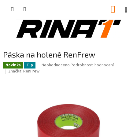
Přejít
NÁKUP
na
obsah
KOŠÍK
Páska na holeně RenFrew
Průměrné
Neohodnoceno
Podrobnosti hodnocení
Novinka
Tip
hodnocení
Značka:
RenFrew
produktu
je
0,0
z
5
hvězdiček.