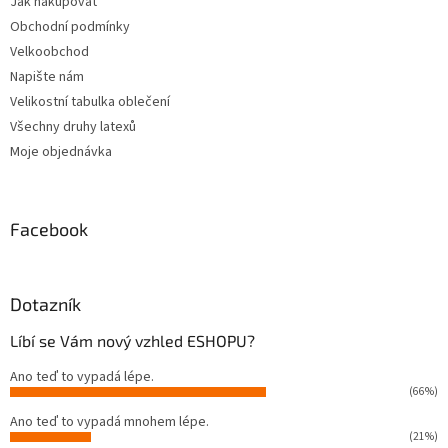
Jak nakupovat
í
Obchodní podmínky
Velkoobchod
Napište nám
Velikostní tabulka oblečení
Všechny druhy latexů
Moje objednávka
Facebook
Dotazník
Líbí se Vám nový vzhled ESHOPU?
Ano teď to vypadá lépe.
(66%)
Ano teď to vypadá mnohem lépe.
(21%)