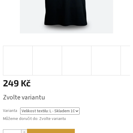
249 Kč
Měrná
Zvolte variantu
cena:
Varianta
Můžeme doručit do:
Zvolte variantu