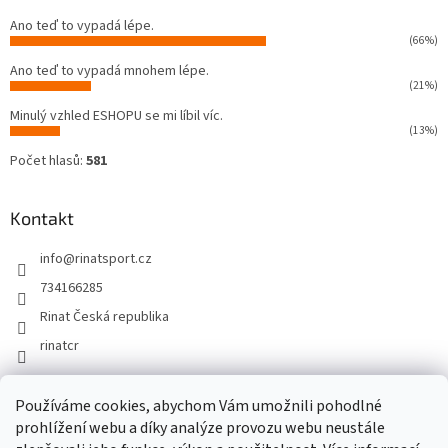
Ano teď to vypadá lépe.
(66%)
Ano teď to vypadá mnohem lépe.
(21%)
Minulý vzhled ESHOPU se mi líbil víc.
(13%)
Počet hlasů:
581
Kontakt
info
@
rinatsport.cz
734166285
Rinat Česká republika
rinatcr
Používáme cookies, abychom Vám umožnili pohodlné
Rinat Europe
www.sport4outlet.cz
prohlížení webu a díky analýze provozu webu neustále