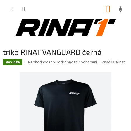
Přejít
NÁKUP
na
obsah
KOŠÍK
triko RINAT VANGUARD černá
Průměrné
Neohodnoceno
Podrobnosti hodnocení
Značka:
Rinat
Novinka
hodnocení
produktu
je
0,0
z
5
hvězdiček.