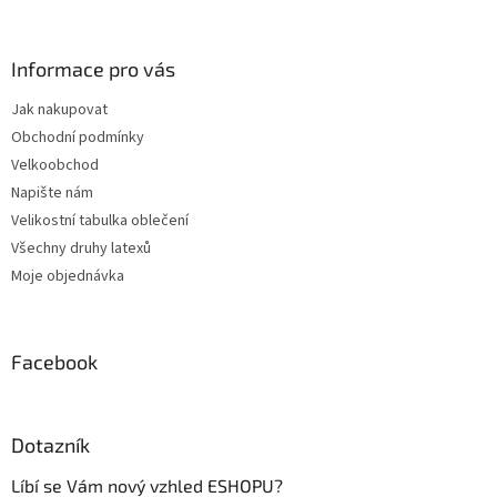
á
p
a
Informace pro vás
t
Jak nakupovat
í
Obchodní podmínky
Velkoobchod
Napište nám
Velikostní tabulka oblečení
Všechny druhy latexů
Moje objednávka
Facebook
Dotazník
Líbí se Vám nový vzhled ESHOPU?