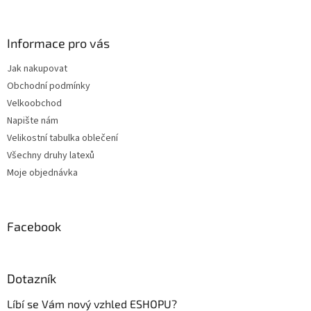
á
p
a
Informace pro vás
t
Jak nakupovat
í
Obchodní podmínky
Velkoobchod
Napište nám
Velikostní tabulka oblečení
Všechny druhy latexů
Moje objednávka
Facebook
Dotazník
Líbí se Vám nový vzhled ESHOPU?