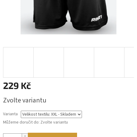
229 Kč
Měrná
Zvolte variantu
cena:
Varianta
Můžeme doručit do:
Zvolte variantu