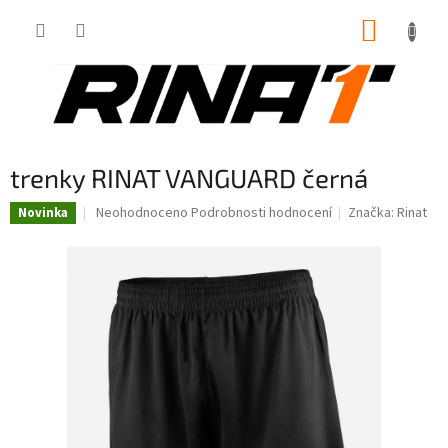
Přejít
NÁKUP
na
obsah
KOŠÍK
trenky RINAT VANGUARD černá
Průměrné
Neohodnoceno
Podrobnosti hodnocení
Značka:
Rinat
Novinka
hodnocení
produktu
je
0,0
z
5
hvězdiček.