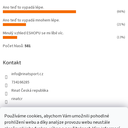
Ano teď to vypadá lépe.
(66%)
Ano teď to vypadá mnohem lépe.
(21%)
Minulý vzhled ESHOPU se mi líbil víc.
(13%)
Počet hlasů:
581
Kontakt
info
@
rinatsport.cz
734166285
Rinat Česká republika
rinatcr
Používáme cookies, abychom Vám umožnili pohodlné
Rinat Europe
www.sport4outlet.cz
prohlížení webu a díky analýze provozu webu neustále