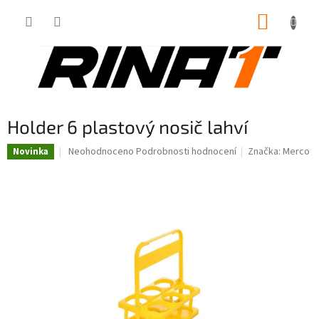
Přejít
NÁKUP
na
obsah
KOŠÍK
Holder 6 plastový nosič lahví
Průměrné
Neohodnoceno
Podrobnosti hodnocení
Značka:
Merco
Novinka
hodnocení
produktu
je
0,0
z
5
hvězdiček.