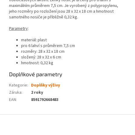
volnočasových aktivit. Lehký nosič je určený pro 6 lahví s
maximálním průměrem 7,5 cm. Je vyrobený z polypropylenu,
jeho rozměry po rozložení jsou 28 x 32 x 18 cm a hmotnost
samotného nosiče je přibližně 0,32 kg.
Parametry
:
materiál: plast
pro 6 lahví s průměrem 7,5 cm
rozměry: 28 x 32 x 18 cm
složený: 28 x 32 x 6 cm
hmotnost: 0,32 kg
Doplňkové parametry
Kategorie
:
Doplňky výživy
Záruka
:
2 roky
EAN
:
8591792668483
Z
á
p