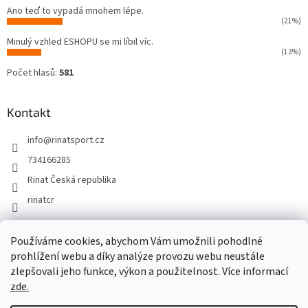
Ano teď to vypadá mnohem lépe.
(21%)
Minulý vzhled ESHOPU se mi líbil víc.
(13%)
Počet hlasů:
581
Kontakt
info
@
rinatsport.cz
734166285
Rinat Česká republika
rinatcr
Používáme cookies, abychom Vám umožnili pohodlné
Rinat Europe
www.sport4outlet.cz
prohlížení webu a díky analýze provozu webu neustále
zlepšovali jeho funkce, výkon a použitelnost. Více informací
zde.