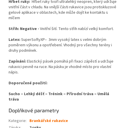
Hřbet ruky:
Hřbet ruky tvoří ultralehký neopren, který udržuje
vnitřní část v chladu. Na vnější části rukavice jsou protiskluzové
gelové aplikace v oblastech, kde může dojít ke kontaktu s
míčem
Střih: Negative -
Vnitřní šití. Tento střih nabízí velký komfort.
Latex:
SuperSoftyXP– 3mm vysoký latex s velmi dobrým
poměrem výkonu a opotřebení. Vhodný pro všechny terény i
druhy podmínek.
Zapínání:
Elastický pásek pomáhá při fixaci zápěstí a udržuje
rukavici pevně na ruce. Na pásku je vhodné místo pro vlastní
nápis.
Doporučené použití:
Sucho – Lehký déšť – Trénink – Přírodní tráva – Umělá
tráva
Doplňkové parametry
Kategorie
:
Brankářské rukavice
Záruka
:
2 roky