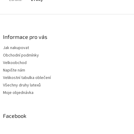
Z
á
p
a
Informace pro vás
t
Jak nakupovat
í
Obchodní podmínky
Velkoobchod
Napište nám
Velikostní tabulka oblečení
Všechny druhy latexů
Moje objednávka
Facebook