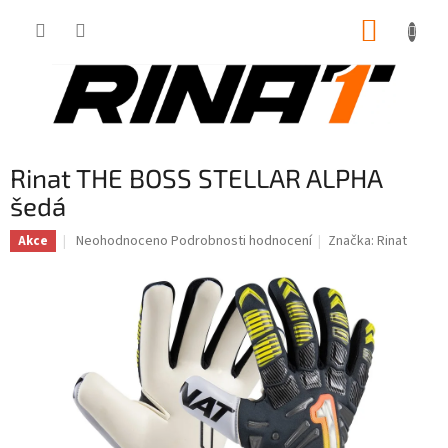
Přejít
NÁKUP
na
obsah
KOŠÍK
Rinat THE BOSS STELLAR ALPHA
šedá
Průměrné
Neohodnoceno
Podrobnosti hodnocení
Značka:
Rinat
Akce
hodnocení
produktu
je
0,0
z
5
hvězdiček.