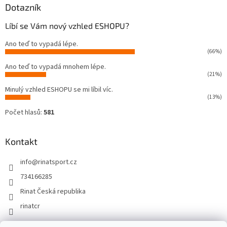
Dotazník
Líbí se Vám nový vzhled ESHOPU?
Ano teď to vypadá lépe.
(66%)
Ano teď to vypadá mnohem lépe.
(21%)
Minulý vzhled ESHOPU se mi líbil víc.
(13%)
Počet hlasů:
581
Kontakt
info
@
rinatsport.cz
734166285
Rinat Česká republika
rinatcr