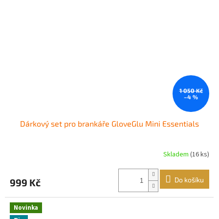
1 050 Kč
–4 %
Dárkový set pro brankáře GloveGlu Mini Essentials
Skladem
(16 ks)
Do košíku
999 Kč
Novinka