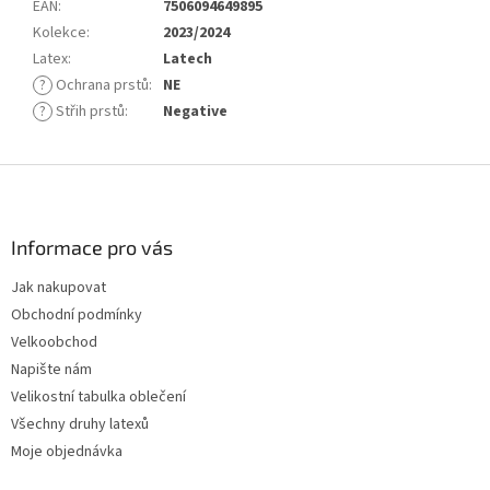
EAN
:
7506094649895
Kolekce
:
2023/2024
Latex
:
Latech
?
Ochrana prstů
:
NE
?
Střih prstů
:
Negative
Z
á
p
a
Informace pro vás
t
Jak nakupovat
í
Obchodní podmínky
Velkoobchod
Napište nám
Velikostní tabulka oblečení
Všechny druhy latexů
Moje objednávka