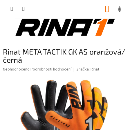
Přejít
NÁKUP
na
obsah
KOŠÍK
Rinat META TACTIK GK AS oranžová/
černá
Průměrné
Neohodnoceno
Podrobnosti hodnocení
Značka:
Rinat
hodnocení
produktu
je
0,0
z
5
hvězdiček.