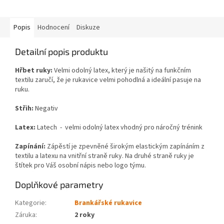
Popis
Hodnocení
Diskuze
Detailní popis produktu
Hřbet ruky:
Velmi odolný latex, který je našitý na funkčním
textilu zaručí, že je rukavice velmi pohodlná a ideální pasuje na
ruku.
Střih:
Negativ
Latex:
Latech - velmi odolný latex vhodný pro náročný trénink
Zapínání
:
Zápěstí je zpevněné širokým elastickým zapínáním z
textilu a latexu na vnitřní straně ruky. Na druhé straně ruky je
štítek pro Váš osobní nápis nebo logo týmu.
Doplňkové parametry
Kategorie
:
Brankářské rukavice
Záruka
:
2 roky