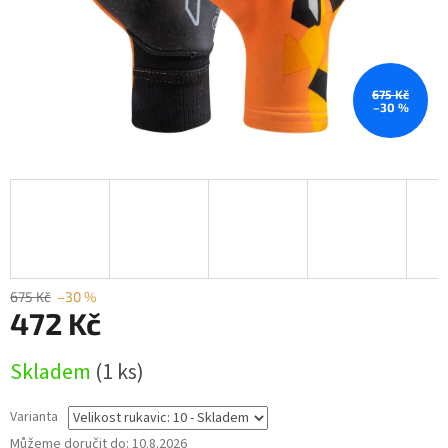
675 Kč
–30 %
675 Kč
–30 %
472 Kč
Měrná
Skladem
(1 ks)
cena:
Varianta
Můžeme doručit do:
10.8.2026