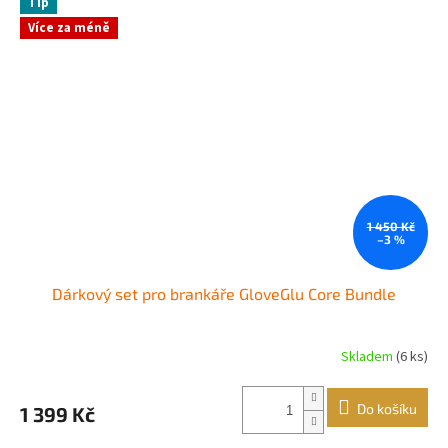
Tip
Více za méně
1 450 Kč
–3 %
Dárkový set pro brankáře GloveGlu Core Bundle
Skladem
(6 ks)
Do košíku
1 399 Kč