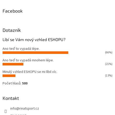
Facebook
Dotazník
Líbí se Vám nový vzhled ESHOPU?
Ano teď to vypadá lépe.
(66%)
Ano teď to vypadá mnohem lépe.
(21%)
Minulý vzhled ESHOPU se mi líbil víc.
(13%)
Počet hlasů:
580
Kontakt
info
@
rinatsport.cz