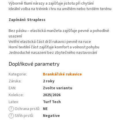
Výborně tlumí nárazy a zajišťuje jistotu při chytání
Ideální volba na trénink i hru na umělém nebo tvrdém terénu
Zapínání: Strapless
Bez pásku – elastická manžeta zajišťuje pevné a pohodlné
usazení
Vnitřní elastická část drží rukavici pevně na ruce
Horní textilní část zajišťuje komfort a volnost pohybu
Jednoduché nasazení bez zbytečného nastavování
Doplňkové parametry
Kategorie
:
Brankářské rukavice
Záruka
:
2 roky
EAN
:
Zvolte variantu
Kolekce
:
2025/2026
Latex
:
Turf Tech
?
Ochrana prstů
:
NE
?
Střih prstů
:
Negative