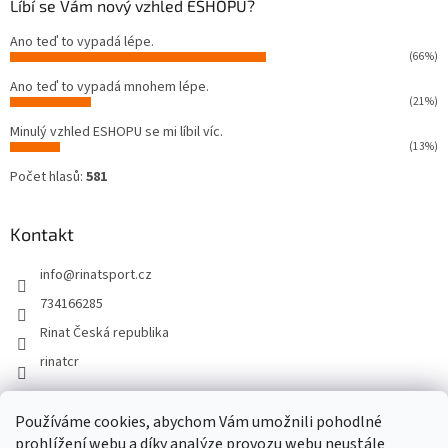
Líbí se Vám nový vzhled ESHOPU?
Ano teď to vypadá lépe.
(66%)
Ano teď to vypadá mnohem lépe.
(21%)
Minulý vzhled ESHOPU se mi líbil víc.
(13%)
Počet hlasů:
581
Kontakt
info
@
rinatsport.cz
734166285
Rinat Česká republika
rinatcr
Používáme cookies, abychom Vám umožnili pohodlné
Rinat Europe
www.sport4outlet.cz
prohlížení webu a díky analýze provozu webu neustále