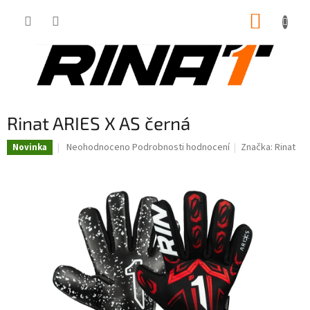
Přejít
NÁKUP
na
obsah
KOŠÍK
Rinat ARIES X AS černá
Průměrné
Neohodnoceno
Podrobnosti hodnocení
Značka:
Rinat
Novinka
hodnocení
produktu
je
0,0
z
5
hvězdiček.