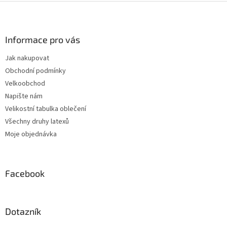
Z
á
p
a
Informace pro vás
t
Jak nakupovat
í
Obchodní podmínky
Velkoobchod
Napište nám
Velikostní tabulka oblečení
Všechny druhy latexů
Moje objednávka
Facebook
Dotazník