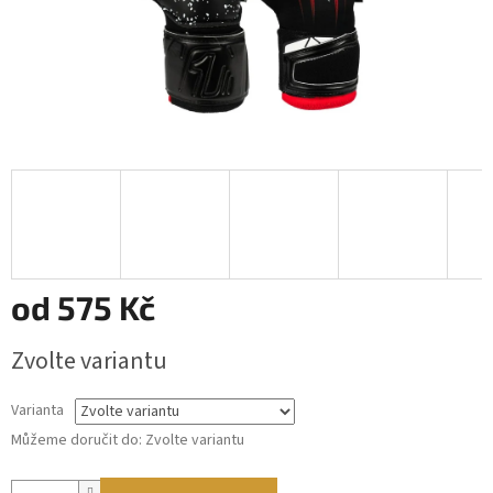
od
575 Kč
Měrná
Zvolte variantu
cena:
Varianta
Můžeme doručit do:
Zvolte variantu