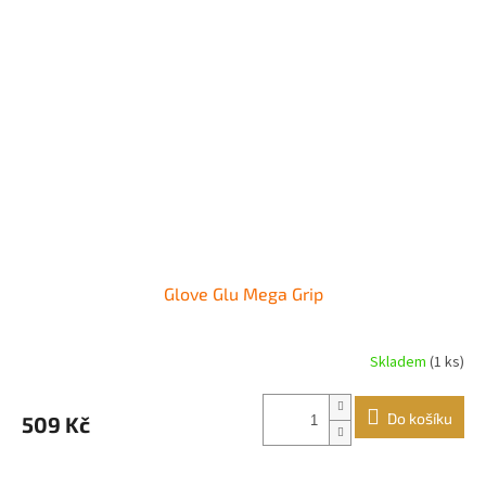
Glove Glu Mega Grip
Skladem
(1 ks)
Průměrné
hodnocení
produktu
Do košíku
509 Kč
je
5,0
z