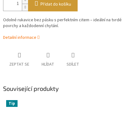
Přidat do košíku
Odolné rukavice bez pásku s perfektním citem – ideální na tvrdé
povrchy a každodenní chytání.
Detailní informace
ZEPTAT SE
HLÍDAT
SDÍLET
Související produkty
Tip