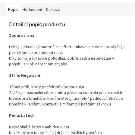
5
hvězdiček.
Popis
Hodnocení
Diskuze
Detailní popis produktu
Zadní strana:
Lehký a elastický materiál na hřbetu rukavice je velmi prodyšný a
perfektně se přizpůsobí ruce.
Díky tomu je rukavice pohodlná, dobře sedí a neomezuje v
pohybu ani při náročném chytání.
Střih: Negativní
Těsný střih, který perfektně obepne ruku
Zajišťuje maximální cit pro míč a přesnou kontrolu při zákrocích
Ideální pro brankáře, kteří preferují „na tělo“ padnoucí rukavice
Pomáhá k lepšímu kontaktu s míčem při každém zákroku
Pěna: Latech
Nejodolnější latex v nabídce Rinat
Navržený pro maximální výdrž i na tvrdších površích