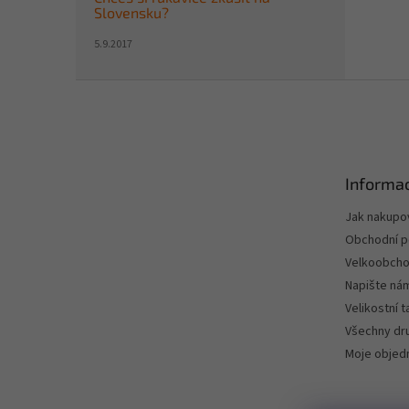
Slovensku?
5.9.2017
Z
á
p
a
t
Informac
í
Jak nakupo
Obchodní 
Velkoobch
Napište ná
Velikostní 
Všechny dru
Moje objed