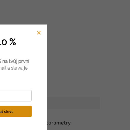
10 %
 na tvůj první
ail a sleva je
kat slevu
Doplňkové parametry