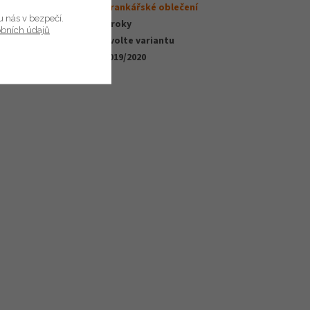
tulpen a
Kategorie
:
Brankářské oblečení
u nás v bezpečí.
Záruka
:
2 roky
obních údajů
EAN
:
Zvolte variantu
Kolekce
:
2019/2020