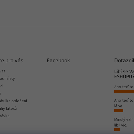
e pro vás
Facebook
Dotazní
vat
Líbí se 
ESHOPU
podmínky
od
Ano teď to
m
Ano teď t
tabulka oblečení
lépe.
hy latexů
návka
Minulý vzh
líbil víc.