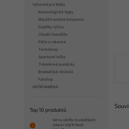
n
Vybavení pro kluby
e
Kineziologické tejpy
l
Masážní emulze Emspoma
Doplňky výživy
Chladící bandáže
Péče o rukavice
Termoboxy
Sportovní tašky
Tréninkové pomůcky
Brankářské chrániče
Fanshop
AKČNÍ NABÍDKA
Souvi
Top 10 produktů
Set na údržbu brankářských
rukavic Grip'N Wash