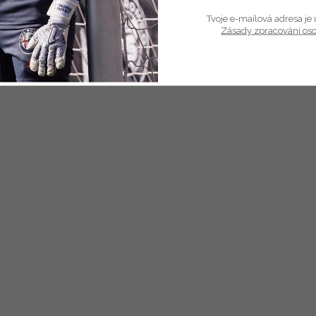
epicí elastická bandáž určená pro sportovní použití je ideální pro držení s
Tvoje e-mailová adresa je 
ičů holení.
Zásady zpracování os
ložena z vysoce elastického materiálu, 100% prodyšná a voděodolná.
rozměr - 7,5 cm x 4,5 m