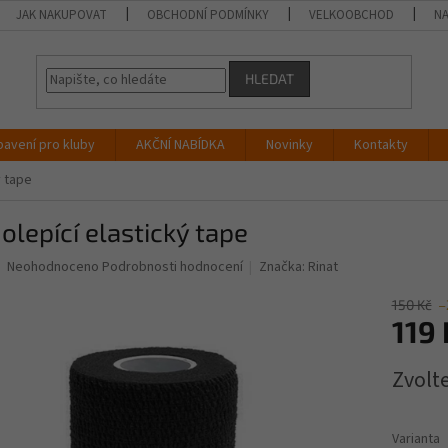
JAK NAKUPOVAT
OBCHODNÍ PODMÍNKY
VELKOOBCHOD
NA
HLEDAT
bavení pro kluby
AKČNÍ NABÍDKA
Novinky
Kontakty
ý tape
lepící elastický tape
Průměrné
Neohodnoceno
Podrobnosti hodnocení
Značka:
Rinat
hodnocení
produktu
150 Kč
–
je
119 
0,0
z
Měrná
Zvolt
5
cena:
hvězdiček.
Varianta