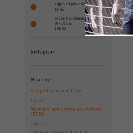
Samol
Tejpovací páska flexibilní
chrán
25 Kč
Je s
Soccer Mat tréninková podložka
90 x 60 cm
249 Kč
Instagram
Novinky
Filtry, filtry a zase filtry
3.11.2017
Navázání spolupráce se značkou
LEGEA
22.9.2017
Chceš si rukavice zkusit na