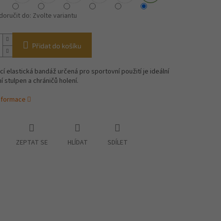
oručit do:
Zvolte variantu
Přidat do košíku
í elastická bandáž určená pro sportovní použití je ideální
í stulpen a chráničů holení.
informace
ZEPTAT SE
HLÍDAT
SDÍLET