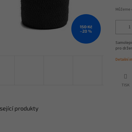
Můžeme d
150 Kč
–20 %
Samolepic
pro držen
Detailní 
TISK
sející produkty