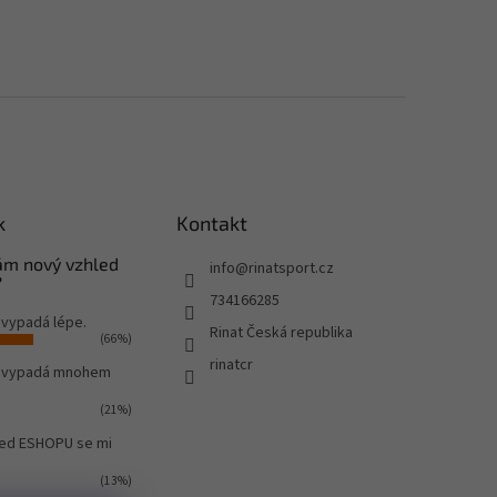
k
Kontakt
Vám nový vzhled
info
@
rinatsport.cz
?
734166285
 vypadá lépe.
Rinat Česká republika
(66%)
rinatcr
o vypadá mnohem
(21%)
led ESHOPU se mi
(13%)