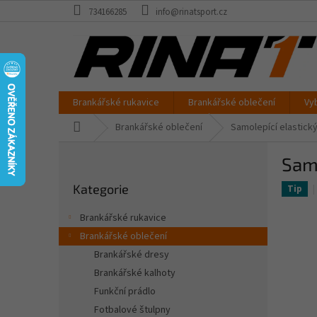
Přejít
734166285
info@rinatsport.cz
na
obsah
Brankářské rukavice
Brankářské oblečení
Vy
Domů
Brankářské oblečení
Samolepící elastick
P
Samo
o
Přeskočit
s
Kategorie
kategorie
Tip
t
r
Brankářské rukavice
a
Brankářské oblečení
n
Brankářské dresy
n
í
Brankářské kalhoty
p
Funkční prádlo
a
Fotbalové štulpny