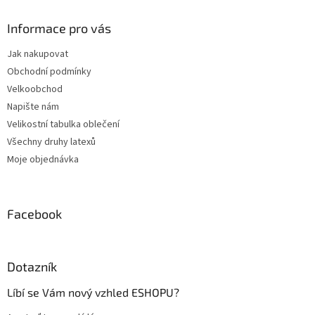
p
a
Informace pro vás
t
Jak nakupovat
í
Obchodní podmínky
Velkoobchod
Napište nám
Velikostní tabulka oblečení
Všechny druhy latexů
Moje objednávka
Facebook
Dotazník
Líbí se Vám nový vzhled ESHOPU?