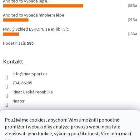
Ano teď to vypadá lépe.
(66%)
Ano teď to vypadá mnohem lépe.
(21%)
Minulý vzhled ESHOPU se mi líbil víc.
(13%)
Počet hlasů:
580
Kontakt
info
@
rinatsport.cz
734166285
Rinat Česká republika
rinatcr
Používáme cookies, abychom Vám umožnili pohodlné
Rinat Europe
www.sport4outlet.cz
prohlížení webu a díky analýze provozu webu neustále
zlepšovali jeho funkce, výkon a použitelnost. Více informací