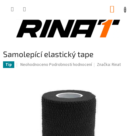
Přejít
NÁKUP
na
obsah
KOŠÍK
Samolepící elastický tape
Průměrné
Neohodnoceno
Podrobnosti hodnocení
Značka:
Rinat
Tip
hodnocení
produktu
je
0,0
z
5
hvězdiček.