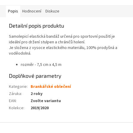
hvězdiček.
Popis
Hodnocení
Diskuze
Detailní popis produktu
Samolepicí elastická bandáž určená pro sportovní použití je
ideální pro držení stulpen a chráničů holení.
Je složena z vysoce elastického materiálu, 100% prodyšná a
voděodolná.
rozměr - 7,5 cm x 4,5 m
Doplňkové parametry
Kategorie
:
Brankářské oblečení
Záruka
:
2 roky
EAN
:
Zvolte variantu
Kolekce
:
2019/2020
Z
á