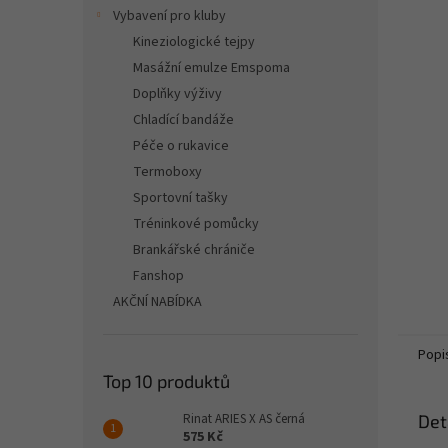
n
Vybavení pro kluby
e
Kineziologické tejpy
l
Masážní emulze Emspoma
Doplňky výživy
Chladící bandáže
Péče o rukavice
Termoboxy
Sportovní tašky
Tréninkové pomůcky
Brankářské chrániče
Fanshop
AKČNÍ NABÍDKA
Popi
Top 10 produktů
Rinat ARIES X AS černá
Det
575 Kč