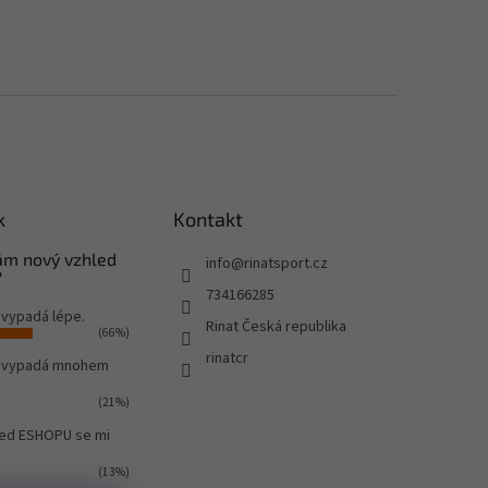
k
Kontakt
Vám nový vzhled
info
@
rinatsport.cz
?
734166285
 vypadá lépe.
Rinat Česká republika
(66%)
rinatcr
o vypadá mnohem
(21%)
led ESHOPU se mi
(13%)