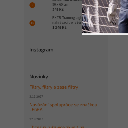
90 x 60 cm
249 Kč
RXTR Training Light set pro
nahrávací trenažér
1 349 Kč
Instagram
Novinky
Filtry, filtry a zase filtry
3.11.2017
Navázání spolupráce se značkou
LEGEA
22.9.2017
Chceš si rukavice zkusit na