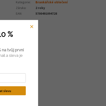
Kategorie
:
Brankářské oblečení
Záruka
:
2 roky
EAN
:
5700491094728
10 %
 na tvůj první
ail a sleva je
kat slevu