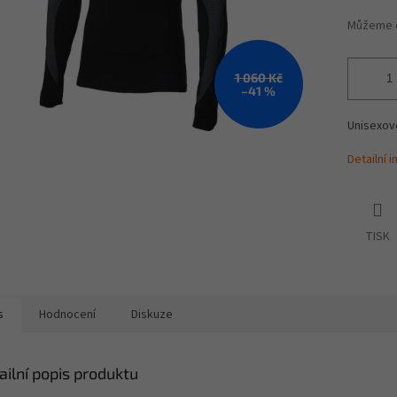
Můžeme d
1 060 Kč
–41 %
Unisexov
Detailní 
TISK
s
Hodnocení
Diskuze
ailní popis produktu