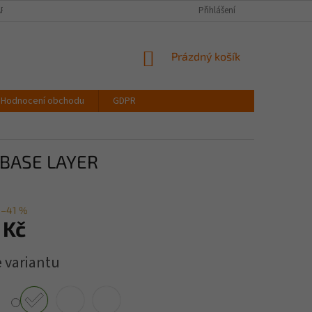
PIŠTE NÁM
VELIKOSTNÍ TABULKA OBLEČENÍ
Přihlášení
VŠECHNY DRUHY LATEX
NÁKUPNÍ
Prázdný košík
KOŠÍK
Hodnocení obchodu
GDPR
 BASE LAYER
–41 %
 Kč
e variantu