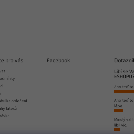
e pro vás
Facebook
Dotazní
vat
Líbí se 
ESHOPU
podmínky
od
Ano teď to
m
Ano teď t
tabulka oblečení
lépe.
hy latexů
návka
Minulý vzh
líbil víc.