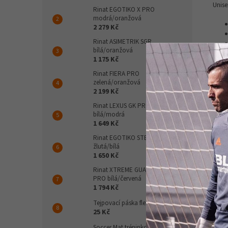
Unise
Rinat EGOTIKO X PRO
modrá/oranžová
2 279 Kč
Rinat ASIMETRIK SGR
bílá/oranžová
1 175 Kč
Rinat FIERA PRO
zelená/oranžová
2 199 Kč
Rinat LEXUS GK PRO
bílá/modrá
1 649 Kč
Rinat EGOTIKO STELLAR PRO
žlutá/bílá
1 650 Kč
Rinat XTREME GUARD ZHERO
PRO bílá/červená
1 794 Kč
Tejpovací páska flexibilní
25 Kč
Soccer Mat tréninková podložka