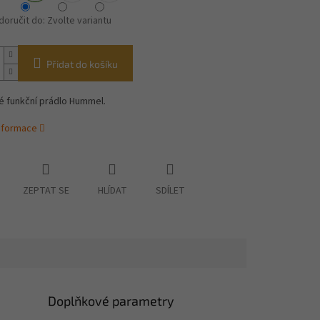
oručit do:
Zvolte variantu
Přidat do košíku
é funkční prádlo Hummel.
informace
ZEPTAT SE
HLÍDAT
SDÍLET
Doplňkové parametry