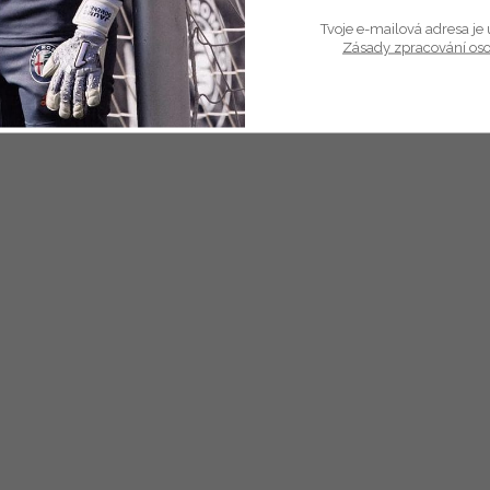
Tvoje e-mailová adresa je 
Zásady zpracování os