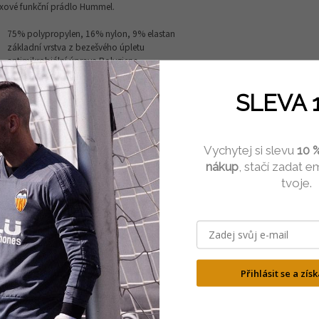
xové funkční prádlo Hummel.
75% polypropylen, 16% nylon, 9% elastan
základní vrstva z bezešvého úpletu
antimikrobiální úprava Polygiene
znaky a logo hummel jsou součástí pletacího vzoru
SLEVA 
Vychytej si slevu
10 %
nákup
, stačí zadat em
tvoje.
Přihlásit se a zís