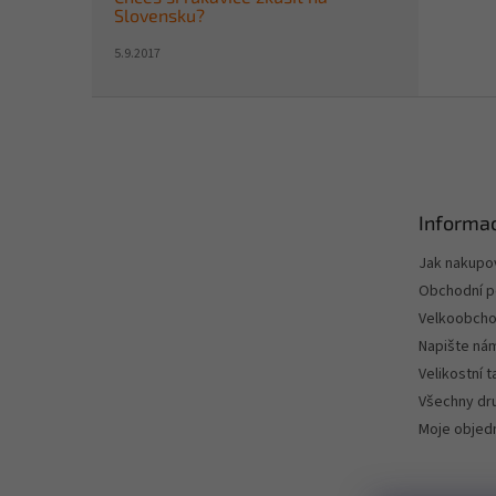
Slovensku?
5.9.2017
Z
á
p
a
t
Informac
í
Jak nakupo
Obchodní 
Velkoobch
Napište ná
Velikostní 
Všechny dru
Moje objed