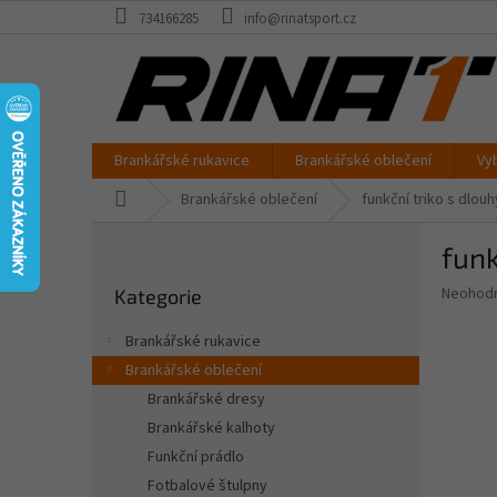
Přejít
734166285
info@rinatsport.cz
na
obsah
Brankářské rukavice
Brankářské oblečení
Vy
Domů
Brankářské oblečení
funkční triko s dl
P
fun
o
Přeskočit
s
Průměr
Neohod
Kategorie
kategorie
t
hodnoce
r
produkt
Brankářské rukavice
a
je
Brankářské oblečení
0,0
n
z
Brankářské dresy
n
5
í
Brankářské kalhoty
hvězdič
p
Funkční prádlo
a
Fotbalové štulpny