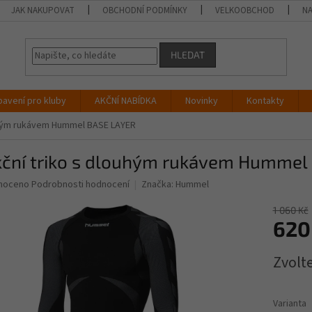
JAK NAKUPOVAT
OBCHODNÍ PODMÍNKY
VELKOOBCHOD
NA
HLEDAT
bavení pro kluby
AKČNÍ NABÍDKA
Novinky
Kontakty
ouhým rukávem Hummel BASE LAYER
kční triko s dlouhým rukávem Hummel
né
noceno
Podrobnosti hodnocení
Značka:
Hummel
ní
u
1 060 Kč
620
Měrná
Zvolt
cena:
ek.
Varianta