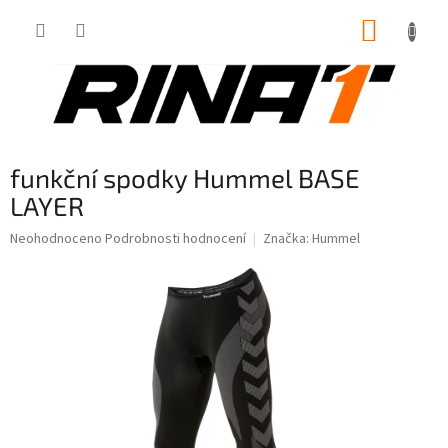
Přejít
NÁKUP
na
obsah
KOŠÍK
funkční spodky Hummel BASE
LAYER
Průměrné
Neohodnoceno
Podrobnosti hodnocení
Značka:
Hummel
hodnocení
produktu
je
0,0
z
5
hvězdiček.