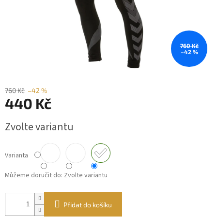
760 Kč
–42 %
760 Kč
–42 %
440 Kč
Měrná
Zvolte variantu
cena:
Varianta
Můžeme doručit do:
Zvolte variantu
Přidat do košíku