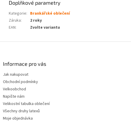
Doplňkové parametry
Kategorie
:
Brankářské oblečení
Záruka
:
2 roky
EAN
:
Zvolte variantu
Z
á
p
a
Informace pro vás
t
Jak nakupovat
í
Obchodní podmínky
Velkoobchod
Napište nám
Velikostní tabulka oblečení
Všechny druhy latexů
Moje objednávka