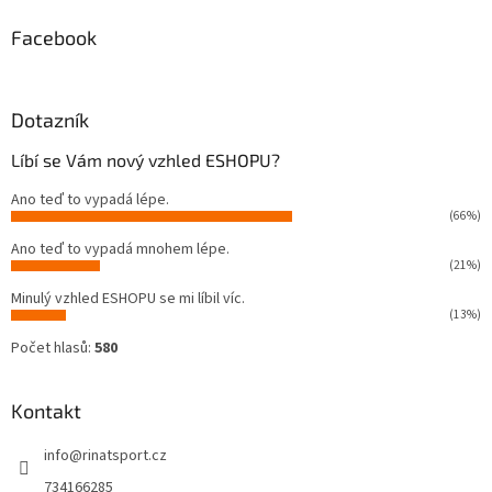
Facebook
Dotazník
Líbí se Vám nový vzhled ESHOPU?
Ano teď to vypadá lépe.
(66%)
Ano teď to vypadá mnohem lépe.
(21%)
Minulý vzhled ESHOPU se mi líbil víc.
(13%)
Počet hlasů:
580
Kontakt
info
@
rinatsport.cz
734166285