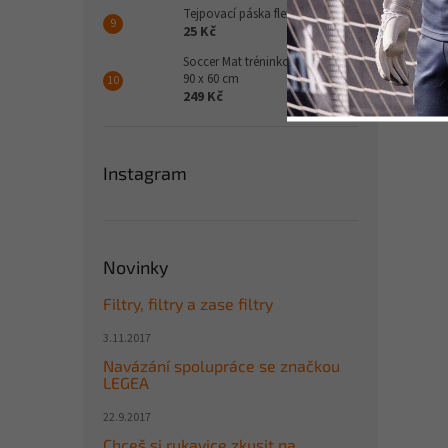
Tejpovací páska flexibilní
25 Kč
Soccer Mat tréninková podložka
90 x 60 cm
249 Kč
Instagram
Novinky
Filtry, filtry a zase filtry
3.11.2017
Navázání spolupráce se značkou
LEGEA
22.9.2017
Chceš si rukavice zkusit na