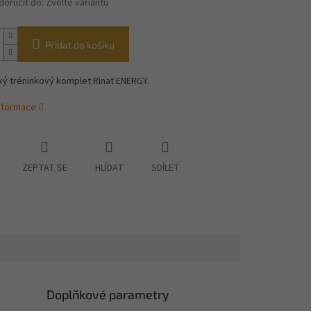
oručit do:
Zvolte variantu
Přidat do košíku
ký tréninkový komplet Rinat ENERGY.
informace
ZEPTAT SE
HLÍDAT
SDÍLET
Doplňkové parametry