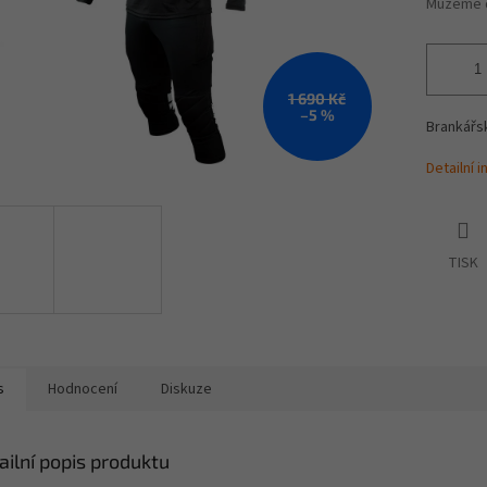
Můžeme d
1 690 Kč
–5 %
Brankářs
Detailní 
TISK
s
Hodnocení
Diskuze
ailní popis produktu