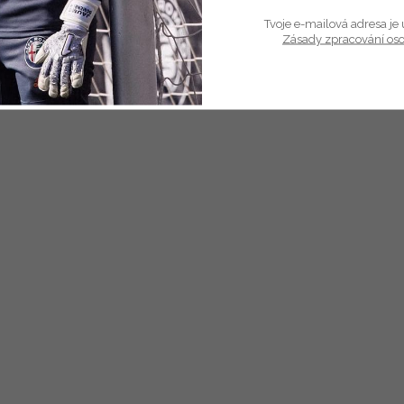
Tvoje e-mailová adresa je 
Zásady zpracování os