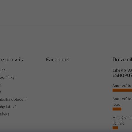
e pro vás
Facebook
Dotazní
vat
Líbí se 
ESHOPU
podmínky
od
Ano teď to
m
Ano teď t
tabulka oblečení
lépe.
hy latexů
návka
Minulý vzh
líbil víc.