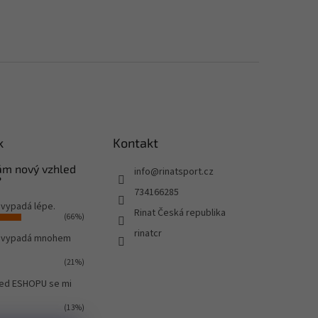
k
Kontakt
Vám nový vzhled
info
@
rinatsport.cz
?
734166285
 vypadá lépe.
Rinat Česká republika
(66%)
rinatcr
o vypadá mnohem
(21%)
led ESHOPU se mi
(13%)