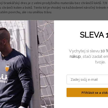
ký brankářský dres je z velmi prodyšného materiálu bez chráničů loktů. 7/8
s chrániči kolen a boků. Tento kit je vhodný na každodenní náročný trénink 
natém povrchu, ale i na umělou trávu.
SLEVA 
Vychytej si slevu
10 %
nákup
, stačí zadat em
tvoje.
Přihlásit se a zís