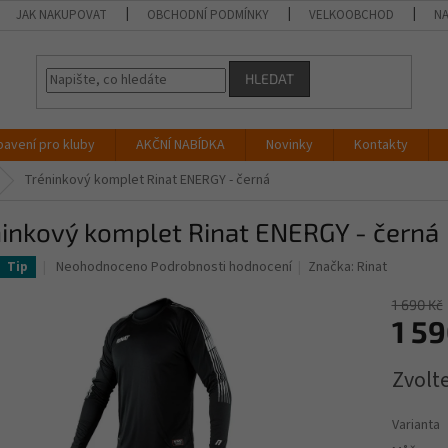
JAK NAKUPOVAT
OBCHODNÍ PODMÍNKY
VELKOOBCHOD
NA
HLEDAT
bavení pro kluby
AKČNÍ NABÍDKA
Novinky
Kontakty
Tréninkový komplet Rinat ENERGY - černá
ninkový komplet Rinat ENERGY - černá
Průměrné
Neohodnoceno
Podrobnosti hodnocení
Značka:
Rinat
Tip
hodnocení
produktu
1 690 Kč
je
1 59
0,0
z
Měrná
Zvolt
5
cena:
hvězdiček.
Varianta