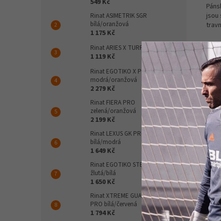
549 Kč
Páns
jsou 
Rinat ASIMETRIK SGR
bílá/oranžová
trav
1 175 Kč
Rinat ARIES X TURF černá
1 119 Kč
Rinat EGOTIKO X PRO
modrá/oranžová
2 279 Kč
Rinat FIERA PRO
zelená/oranžová
2 199 Kč
Rinat LEXUS GK PRO
bílá/modrá
1 649 Kč
Rinat EGOTIKO STELLAR PRO
žlutá/bílá
1 650 Kč
Rinat XTREME GUARD ZHERO
PRO bílá/červená
1 794 Kč