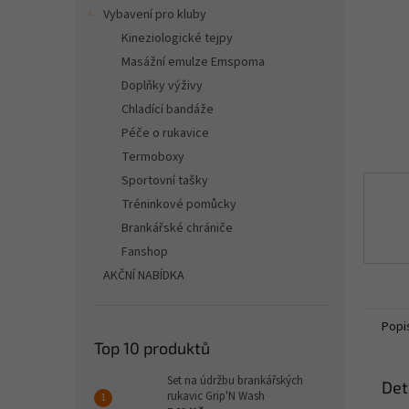
n
Vybavení pro kluby
e
Kineziologické tejpy
l
Masážní emulze Emspoma
Doplňky výživy
Chladící bandáže
Péče o rukavice
Termoboxy
Sportovní tašky
Tréninkové pomůcky
Brankářské chrániče
Fanshop
AKČNÍ NABÍDKA
Popi
Top 10 produktů
Set na údržbu brankářských
Det
rukavic Grip'N Wash