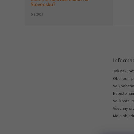
Slovensku?
5.9.2017
Z
á
p
a
t
Informac
í
Jak nakupo
Obchodní 
Velkoobch
Napište ná
Velikostní 
Všechny dru
Moje objed