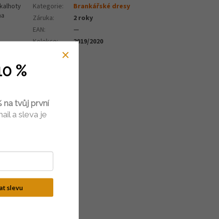
 kalhoty
Kategorie
:
Brankářské dresy
na
Záruka
:
2 roky
EAN
:
—
Kolekce
:
2019/2020
10 %
 na tvůj první
ail a sleva je
kat slevu