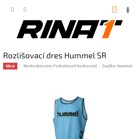
Přejít
NÁKUP
na
obsah
KOŠÍK
Rozlišovací dres Hummel SR
Průměrné
Neohodnoceno
Podrobnosti hodnocení
Značka:
Hummel
Akce
hodnocení
produktu
je
0,0
z
5
hvězdiček.