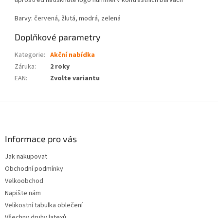
uprostřed natisknuté logo hummel v kontrastních barvách
Barvy: červená, žlutá, modrá, zelená
Doplňkové parametry
Kategorie
:
Akční nabídka
Záruka
:
2 roky
EAN
:
Zvolte variantu
Z
á
p
a
Informace pro vás
t
Jak nakupovat
í
Obchodní podmínky
Velkoobchod
Napište nám
Velikostní tabulka oblečení
Všechny druhy latexů